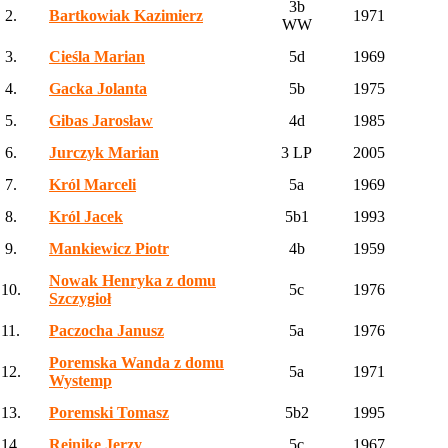
3b
2.
Bartkowiak Kazimierz
1971
WW
3.
Cieśla Marian
5d
1969
4.
Gacka Jolanta
5b
1975
5.
Gibas Jarosław
4d
1985
6.
Jurczyk Marian
3 LP
2005
7.
Król Marceli
5a
1969
8.
Król Jacek
5b1
1993
9.
Mankiewicz Piotr
4b
1959
Nowak Henryka z domu
10.
5c
1976
Szczygioł
11.
Paczocha Janusz
5a
1976
Poremska Wanda z domu
12.
5a
1971
Wystemp
13.
Poremski Tomasz
5b2
1995
14.
Reinike Jerzy
5c
1967