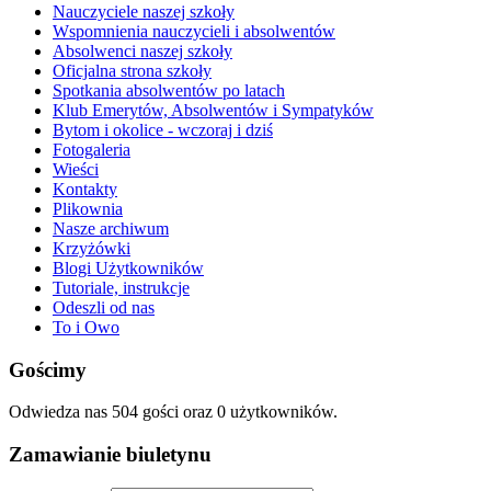
Nauczyciele naszej szkoły
Wspomnienia nauczycieli i absolwentów
Absolwenci naszej szkoły
Oficjalna strona szkoły
Spotkania absolwentów po latach
Klub Emerytów, Absolwentów i Sympatyków
Bytom i okolice - wczoraj i dziś
Fotogaleria
Wieści
Kontakty
Plikownia
Nasze archiwum
Krzyżówki
Blogi Użytkowników
Tutoriale, instrukcje
Odeszli od nas
To i Owo
Gościmy
Odwiedza nas 504 gości oraz 0 użytkowników.
Zamawianie biuletynu