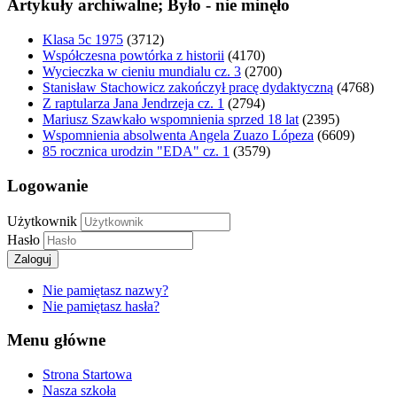
Artykuły archiwalne; Było - nie minęło
Klasa 5c 1975
(3712)
Współczesna powtórka z historii
(4170)
Wycieczka w cieniu mundialu cz. 3
(2700)
Stanisław Stachowicz zakończył pracę dydaktyczną
(4768)
Z raptularza Jana Jendrzeja cz. 1
(2794)
Mariusz Szawkało wspomnienia sprzed 18 lat
(2395)
Wspomnienia absolwenta Angela Zuazo Lópeza
(6609)
85 rocznica urodzin "EDA" cz. 1
(3579)
Logowanie
Użytkownik
Hasło
Zaloguj
Nie pamiętasz nazwy?
Nie pamiętasz hasła?
Menu główne
Strona Startowa
Nasza szkoła