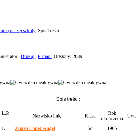
umą naszej szkoły
Spis Treści
nistrator
|
Drukuj
|
E-mail
|
Odsłony: 2039
Spis treści:
.P.
Rok
Nazwisko imię
Klasa
Uwa
ukończenia
1.
Z
uazo López Angel
5c
1965