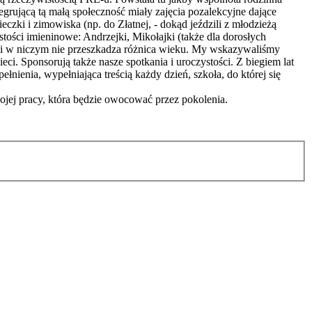
egrującą tą małą społeczność miały zajęcia pozalekcyjne dające
czki i zimowiska (np. do Złatnej, - dokąd jeździli z młodzieżą
ści imieninowe: Andrzejki, Mikołajki (także dla dorosłych
 i w niczym nie przeszkadza różnica wieku. My wskazywaliśmy
ci. Sponsorują także nasze spotkania i uroczystości. Z biegiem lat
pełnienia, wypełniająca treścią każdy dzień, szkoła, do której się
jej pracy, która będzie owocować przez pokolenia.