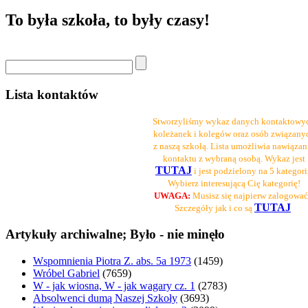
To była szkoła, to były czasy!
Lista kontaktów
Stworzyliśmy wykaz danych kontaktowy
koleżanek i kolegów oraz osób związany
z naszą szkołą. Lista umożliwia nawiązan
kontaktu z wybraną osobą. Wykaz jest
TUTAJ
i jest podzielony na 5 kategori
Wybierz interesującą Cię kategorię!
UWAGA:
Musisz się najpierw zalogować
TUTAJ
Szczegóły jak i co są
Artykuły archiwalne; Było - nie minęło
Wspomnienia Piotra Z. abs. 5a 1973
(1459)
Wróbel Gabriel
(7659)
W - jak wiosna, W - jak wagary cz. 1
(2783)
Absolwenci dumą Naszej Szkoły
(3693)