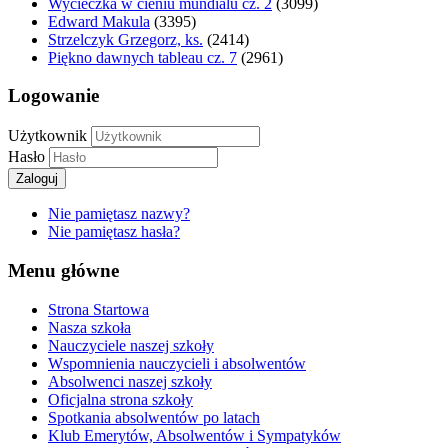
Wycieczka w cieniu mundialu cz. 2
(3099)
Edward Makula
(3395)
Strzelczyk Grzegorz, ks.
(2414)
Piękno dawnych tableau cz. 7
(2961)
Logowanie
Użytkownik
Hasło
Zaloguj
Nie pamiętasz nazwy?
Nie pamiętasz hasła?
Menu główne
Strona Startowa
Nasza szkoła
Nauczyciele naszej szkoły
Wspomnienia nauczycieli i absolwentów
Absolwenci naszej szkoły
Oficjalna strona szkoły
Spotkania absolwentów po latach
Klub Emerytów, Absolwentów i Sympatyków