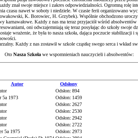
 każdy znał swoje miejsce i zakres odpowiedzialności. Ogromną rolę int
ia czasu nawet w soboty i niedziele. W czasie ferii organizowano wycie
Nowakowski, K. Borowiec, H. Grzybek). Wspólnie obchodzono uroczysto
wy karnawałowe. Każdy z nas ma teraz przyjaciół wśród absolwentów
esowaniami, oni odwzajemniają się teraz posyłając do szkoły swoje dzie
staje wrażenie, że była to nasza szkoła, dająca poczucie stabilizacji i s
bowości.
alny. Każdy z nas zostawił w szkole cząstkę swego serca i wkład swo
Oto
Nasza Szkoła
we wspomnieniach nauczycieli i absolwentów:
Autor
Odsłony
ator
Odsłon: 894
tr 5a 1973
Odsłon: 1459
ator
Odsłon: 2627
ator
Odsłon: 2530
ator
Odsłon: 2942
ator
Odsłon: 2722
er 5a 1975
Odsłon: 2973