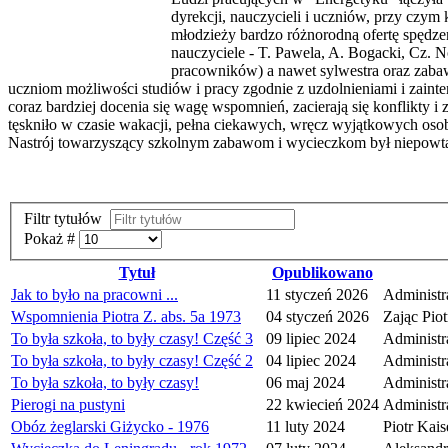
dyrekcji, nauczycieli i uczniów, przy czym
młodzieży bardzo różnorodną ofertę spędzen
nauczyciele - T. Pawela, A. Bogacki, Cz. 
pracowników) a nawet sylwestra oraz zaba
uczniom możliwości studiów i pracy zgodnie z uzdolnieniami i zainter
coraz bardziej docenia się wagę wspomnień, zacierają się konflikty i zo
tęskniło w czasie wakacji, pełna ciekawych, wręcz wyjątkowych oso
Nastrój towarzyszący szkolnym zabawom i wycieczkom był niepowtarz
Filtr tytułów
Pokaż #
Tytuł
Opublikowano
Jak to było na pracowni ...
11 styczeń 2026
Administr
Wspomnienia Piotra Z. abs. 5a 1973
04 styczeń 2026
Zając Pio
To była szkoła, to były czasy! Część 3
09 lipiec 2024
Administr
To była szkoła, to były czasy! Część 2
04 lipiec 2024
Administr
To była szkoła, to były czasy!
06 maj 2024
Administr
Pierogi na pustyni
22 kwiecień 2024
Administr
Obóz żeglarski Giżycko - 1976
11 luty 2024
Piotr Kais