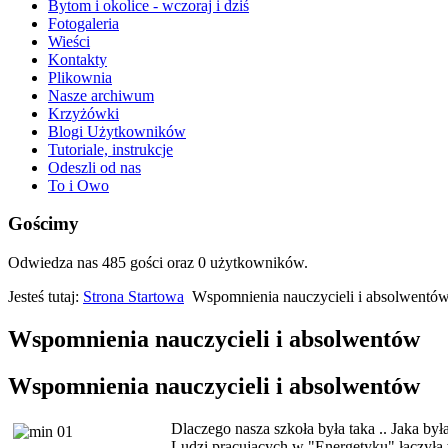
Bytom i okolice - wczoraj i dziś
Fotogaleria
Wieści
Kontakty
Plikownia
Nasze archiwum
Krzyżówki
Blogi Użytkowników
Tutoriale, instrukcje
Odeszli od nas
To i Owo
Gościmy
Odwiedza nas 485 gości oraz 0 użytkowników.
Jesteś tutaj:
Strona Startowa
Wspomnienia nauczycieli i absolwentó
Wspomnienia nauczycieli i absolwentów
Wspomnienia nauczycieli i absolwentów
Dlaczego nasza szkoła była taka .. Jaka był
Ludzi pracujących w "Energetyku" łączyła 