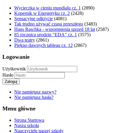
Wycieczka w cieniu mundialu cz. 1
(2890)
Kopernik w Energetyku cz. 2
(2428)
Sensacyjne odkrycie
(4081)
Tak trudno używać czasu przeszłego
(3483)
Hans Raschka - wspomnienia sprzed 18 lat
(2587)
85 rocznica urodzin "EDA" cz. 1
(3575)
Dwa teatry
(2861)
Piękno dawnych tableau cz. 12
(2867)
Logowanie
Użytkownik
Hasło
Zaloguj
Nie pamiętasz nazwy?
Nie pamiętasz hasła?
Menu główne
Strona Startowa
Nasza szkoła
Nauczyciele naszej szkoły