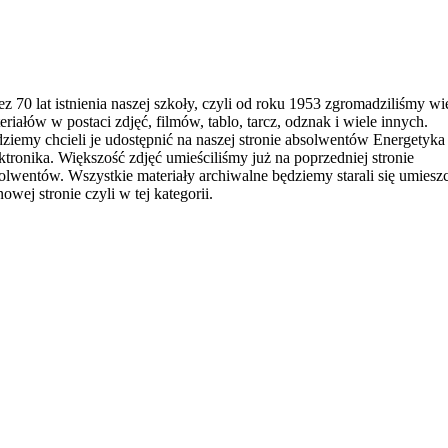
ez 70 lat istnienia naszej szkoły, czyli od roku 1953 zgromadziliśmy wi
eriałów w postaci zdjęć, filmów, tablo, tarcz, odznak i wiele innych.
ziemy chcieli je udostępnić na naszej stronie absolwentów Energetyka 
ktronika. Większość zdjęć umieściliśmy już na poprzedniej stronie
olwentów. Wszystkie materiały archiwalne będziemy starali się umiesz
nowej stronie czyli w tej kategorii.
ytomiu