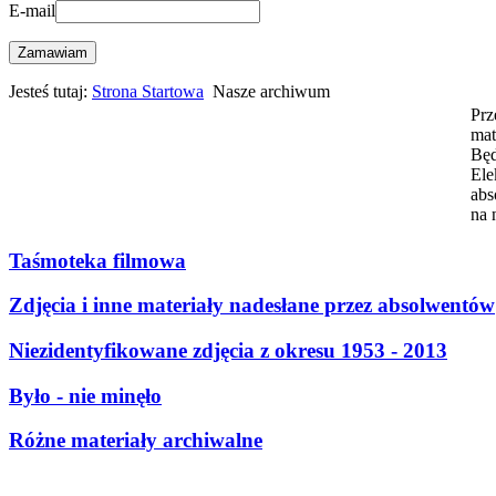
E-mail
Zamawiam
Jesteś tutaj:
Strona Startowa
Nasze archiwum
Prz
mat
Będ
Ele
abs
na 
Taśmoteka filmowa
Zdjęcia i inne materiały nadesłane przez absolwentów
Niezidentyfikowane zdjęcia z okresu 1953 - 2013
Było - nie minęło
Różne materiały archiwalne
2026 Copyright Strona Absolwentów Energetyka i Elektronika w B