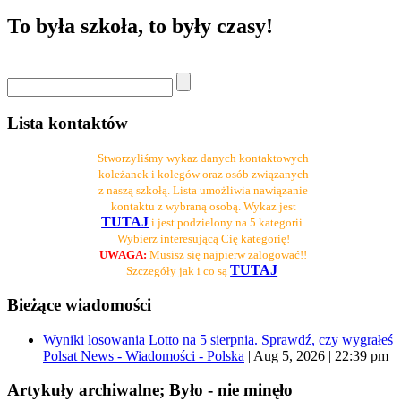
To była szkoła, to były czasy!
Lista kontaktów
Stworzyliśmy wykaz danych kontaktowych
koleżanek i kolegów oraz osób związanych
z naszą szkołą. Lista umożliwia nawiązanie
kontaktu z wybraną osobą. Wykaz jest
TUTAJ
i jest podzielony na 5 kategorii.
Wybierz interesującą Cię kategorię!
UWAGA:
Musisz się najpierw zalogować!!
TUTAJ
Szczegóły jak i co są
Bieżące wiadomości
Wyniki losowania Lotto na 5 sierpnia. Sprawdź, czy wygrałeś
Polsat News - Wiadomości - Polska
|
Aug 5, 2026 | 22:39 pm
Artykuły archiwalne; Było - nie minęło