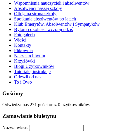
Wspomnienia nauczycieli i absolwentów
Absolwenci naszej szkoły
Oficjalna strona szkoły
Spotkania absolwentów po latach
Klub Emerytów, Absolwentów i Sympatyków
Bytom i okolice - wczoraj i dziś
Fotogaleria
Wieści
Kontakty
Plikownia
Nasze archiwum
Krzyżówki
Blogi Użytkowników
Tutoriale, instrukcje
Odeszli od nas
To i Owo
Gościmy
Odwiedza nas 271 gości oraz 0 użytkowników.
Zamawianie biuletynu
Nazwa własna