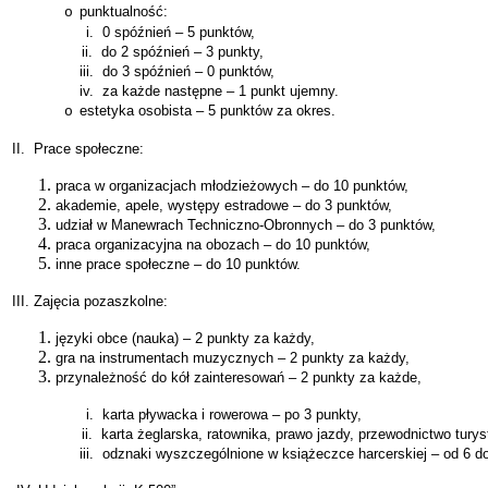
punktualność:
o
i.
0 spóźnień – 5 punktów,
ii.
do 2 spóźnień – 3 punkty,
iii.
do 3 spóźnień – 0 punktów,
iv.
za każde następne – 1 punkt ujemny.
estetyka osobista – 5 punktów za okres.
o
II.
Prace społeczne:
praca w organizacjach młodzieżowych – do 10 punktów,
akademie, apele, występy estradowe – do 3 punktów,
udział w Manewrach Techniczno-Obronnych – do 3 punktów,
praca organizacyjna na obozach – do 10 punktów,
inne prace społeczne – do 10 punktów.
III.
Zajęcia pozaszkolne:
języki obce (nauka) – 2 punkty za każdy,
gra na instrumentach muzycznych – 2 punkty za każdy,
przynależność do kół zainteresowań – 2 punkty za każde,
i.
karta pływacka i rowerowa – po 3 punkty,
ii.
karta żeglarska, ratownika, prawo jazdy, przewodnictwo tury
iii.
odznaki wyszczególnione w książeczce harcerskiej – od 6 d