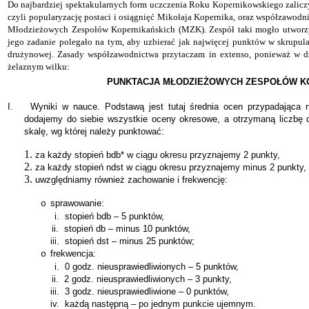
Do najbardziej spektakularnych form uczczenia Roku Kopernikowskiego zalic
czyli popularyzację postaci i osiągnięć Mikołaja Kopernika, oraz współzawodn
Młodzieżowych Zespołów Kopernikańskich (MZK). Zespół taki mogło utworzy
jego zadanie polegało na tym, aby uzbierać jak najwięcej punktów w skrupula
drużynowej. Zasady współzawodnictwa przytaczam in extenso, ponieważ w dzi
żelaznym wilku:
PUNKTACJA MŁODZIEŻOWYCH ZESPOŁÓW K
I.
Wyniki w nauce. Podstawą jest tutaj średnia ocen przypadająca
dodajemy do siebie wszystkie oceny okresowe, a otrzymaną liczbę 
skalę, wg której należy punktować:
za każdy stopień bdb* w ciągu okresu przyznajemy 2 punkty,
za każdy stopień ndst w ciągu okresu przyznajemy minus 2 punkty,
uwzględniamy również zachowanie i frekwencję:
sprawowanie:
o
i.
stopień bdb – 5 punktów,
ii.
stopień db – minus 10 punktów,
iii.
stopień dst – minus 25 punktów;
frekwencja:
o
i.
0 godz. nieusprawiedliwionych – 5 punktów,
ii.
2 godz. nieusprawiedliwionych – 3 punkty,
iii.
3 godz. nieusprawiedliwione – 0 punktów,
iv.
każdą następną – po jednym punkcie ujemnym.