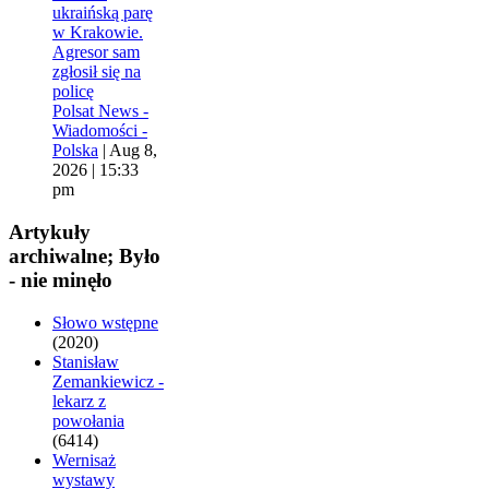
ukraińską parę
w Krakowie.
Agresor sam
zgłosił się na
policę
Polsat News -
Wiadomości -
Polska
|
Aug 8,
2026 | 15:33
pm
Artykuły
archiwalne; Było
- nie minęło
Słowo wstępne
(2020)
Stanisław
Zemankiewicz -
lekarz z
powołania
(6414)
Wernisaż
wystawy