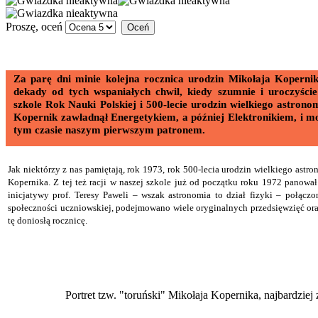
Proszę, oceń
Za parę dni minie kolejna rocznica urodzin Mikołaja Kopernika
dekady od tych wspaniałych chwil, kiedy szumnie i uroczyście
szkole Rok Nauki Polskiej i 500-lecie urodzin wielkiego astrono
Kopernik zawładnął Energetykiem, a później Elektronikiem, i moż
tym czasie naszym pierwszym patronem.
Jak niektórzy z nas pamiętają, rok 1973, rok 500-lecia urodzin wielkiego as
Kopernika. Z tej też racji w naszej szkole już od początku roku 1972 panowa
inicjatywy prof. Teresy Paweli – wszak astronomia to dział fizyki – połącz
społeczności uczniowskiej, podejmowano wiele oryginalnych przedsięwzięć or
tę doniosłą rocznicę.
Portret tzw. "toruński" Mikołaja Kopernika, najbardzie