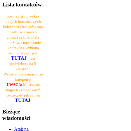
Lista kontaktów
Stworzyliśmy wykaz
danych kontaktowych
koleżanek i kolegów oraz
osób związanych
z naszą szkołą. Lista
umożliwia nawiązanie
kontaktu z wybraną
osobą. Wykaz jest
TUTAJ
i jest
podzielony na 5
kategorii.
Wybierz interesującą Cię
kategorię!
UWAGA:
Musisz się
najpierw zalogować!!
Szczegóły jak i co są
TUTAJ
Bieżące
wiadomości
Atak na