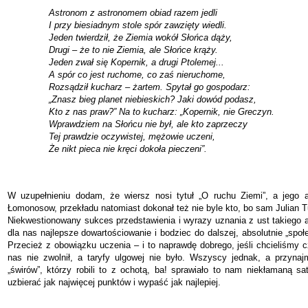
Astronom z astronomem obiad razem jedli
I przy biesiadnym stole spór zawzięty wiedli.
Jeden twierdził, że Ziemia wokół Słońca dąży,
Drugi – że to nie Ziemia, ale Słońce krąży.
Jeden zwał się Kopernik, a drugi Ptolemej...
A spór co jest ruchome, co zaś nieruchome,
Rozsądził kucharz – żartem. Spytał go gospodarz:
„Znasz bieg planet niebieskich? Jaki dowód podasz,
Kto z nas praw?” Na to kucharz: „Kopernik, nie Greczyn.
Wprawdziem na Słońcu nie był, ale kto zaprzeczy
Tej prawdzie oczywistej, mężowie uczeni,
Że nikt pieca nie kręci dokoła pieczeni”.
W uzupełnieniu dodam, że wiersz nosi tytuł „O ruchu Ziemi”, a jego a
Łomonosow, przekładu natomiast dokonał też nie byle kto, bo sam Julian 
Niekwestionowany sukces przedstawienia i wyrazy uznania z ust takiego au
dla nas najlepsze dowartościowanie i bodziec do dalszej, absolutnie „społe
Przecież z obowiązku uczenia – i to naprawdę dobrego, jeśli chcieliśmy c
nas nie zwolnił, a taryfy ulgowej nie było. Wszyscy jednak, a przynaj
„świrów”, którzy robili to z ochotą, ba! sprawiało to nam niekłamaną sat
uzbierać jak najwięcej punktów i wypaść jak najlepiej.