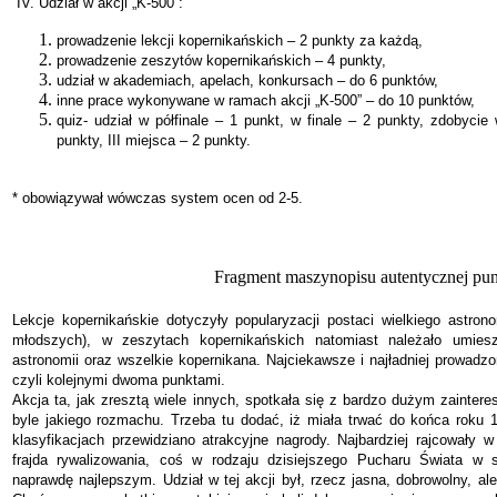
IV.
Udział w akcji „K-500”:
prowadzenie lekcji kopernikańskich – 2 punkty za każdą,
prowadzenie zeszytów kopernikańskich – 4 punkty,
udział w akademiach, apelach, konkursach – do 6 punktów,
inne prace wykonywane w ramach akcji „K-500” – do 10 punktów,
quiz- udział w półfinale – 1 punkt, w finale – 2 punkty, zdobycie 
punkty, III miejsca – 2 punkty.
* obowiązywał wówczas system ocen od 2-5.
Fragment maszynopisu autentycznej pu
Lekcje kopernikańskie dotyczyły popularyzacji postaci wielkiego astr
młodszych), w zeszytach kopernikańskich natomiast należało umiesz
astronomii oraz wszelkie kopernikana. Najciekawsze i najładniej prowadzo
czyli kolejnymi dwoma punktami.
Akcja ta, jak zresztą wiele innych, spotkała się z bardzo dużym zainter
byle jakiego rozmachu. Trzeba tu dodać, iż miała trwać do końca roku 
klasyfikacjach przewidziano atrakcyjne nagrody. Najbardziej rajcowały 
frajda rywalizowania, coś w rodzaju dzisiejszego Pucharu Świata w s
naprawdę najlepszym. Udział w tej akcji był, rzecz jasna, dobrowolny, ale