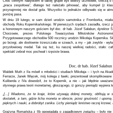
Choć cennym nabytkiem w takiej grupie byli dobrzy uczniowie, rzeczą o k
„praca zespołowa”, dlatego też należało pilnować, aby kumpel (z klas
przynajmniej nie dostał gola. Wszystko to jednakże odbywało się w atmo
poniżej pasa.
W dniu 19 lutego, w sam dzień urodzin samotnika z Fromborka, miała
obchody Roku Kopernikańskiego. W pierwszych rzędach zasiadła, rzecz ja
a honorowym naszym gościem był doc. dr hab. Józef Sałabun, dyrektor 
Chorzowie, prezes Polskiego Towarzystwa Miłośników Astronomi
Przygotowawczego obchodów 500 rocznicy urodzin Mikołaja Kopernika. Sk
po brzegi, ale dosłownie trzeszczała w szwach, a my – jak zwykle - wył
przysłowiowy medal. Tak się też, ku naszej wielkiej radości, stało: c
spektakl zebrał moc pochwał i rzęsiste brawa.
Doc. dr hab. Józef Sałabun
Waldek Muth z IIa mówił o młodości i studiach Mikołaja – i tych na Akade
Ferrarze, Janek Więcek, mój kolega z ławki, prezentował skomplikowane d
Kuliberda z IVa dowodził, że to Kopernik, a nie – jak błędnie uważa
słynnego prawa teorii monetarnej, głoszącego, iż gorszy pieniądz wypiera l
„[…] Wiadomo, że te kraje, które używają dobrej monety, obfitują w s
dostatek, a tam, gdzie licha moneta w obrocie, przez gnuśność i uporn
pięknych i nauki, a dobrobyt zanika. Lichy pieniądz lenistwo raczej krzewi,
Grażyna Romańska z IIb opowiadała o zagadkowym związku – było nie by