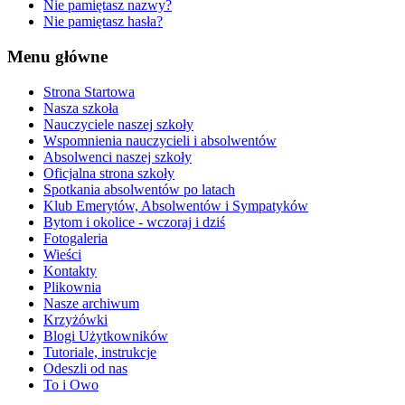
Nie pamiętasz nazwy?
Nie pamiętasz hasła?
Menu główne
Strona Startowa
Nasza szkoła
Nauczyciele naszej szkoły
Wspomnienia nauczycieli i absolwentów
Absolwenci naszej szkoły
Oficjalna strona szkoły
Spotkania absolwentów po latach
Klub Emerytów, Absolwentów i Sympatyków
Bytom i okolice - wczoraj i dziś
Fotogaleria
Wieści
Kontakty
Plikownia
Nasze archiwum
Krzyżówki
Blogi Użytkowników
Tutoriale, instrukcje
Odeszli od nas
To i Owo