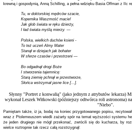
krewną i gospodynią, Anną Schilling, a pełna wdzięku Basia Offman z IIc 
Tu, w doktorskiej mędrców szacie,
Kopernika Waszmość macie!
Jak glob świata w ręku dzierży,
I ład świata myślą mierzy. —
Polska, wielkich duchów ksieni -
To też uczeń Almy Mater
Stanął w dziejach jak bohater
W sferze czasów i przestrzeni —
Bo odgadnął drogi Boże
I stworzenia tajemnicę:
Starą ziemię pchnął w przestworze,
Słońca wstrzymał jasne lice […].
Słynny "Portret z konwalią" (jako jednym z atrybutów lekarza) M
wykonał Leszek Witkowski (późniejszy odtwórca roli astronoma) n
"Niebo".
Pamiętam także, iż ja, bodaj na koniec przygotowanego popisu, recytował
wraz z Ptolemeuszem wiedli zażarty spór na temat wyższości systemu he
że jeden drugiego nie mógł przekonać, zwrócili się do kucharza, by ro
wielce roztropnie tak rzecz całą rozstrzygnął: