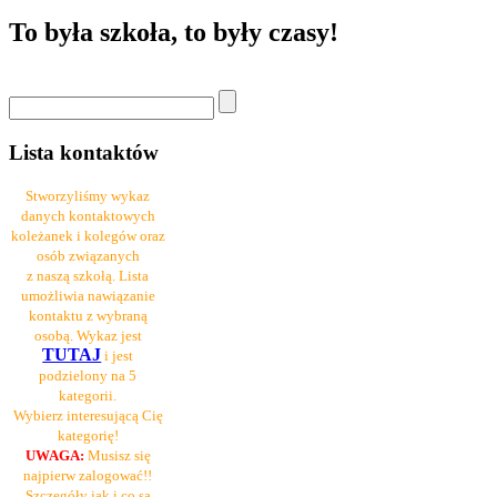
To była szkoła, to były czasy!
Lista kontaktów
Stworzyliśmy wykaz
danych kontaktowych
koleżanek i kolegów oraz
osób związanych
z naszą szkołą. Lista
umożliwia nawiązanie
kontaktu z wybraną
osobą. Wykaz jest
TUTAJ
i jest
podzielony na 5
kategorii.
Wybierz interesującą Cię
kategorię!
UWAGA:
Musisz się
najpierw zalogować!!
Szczegóły jak i co są