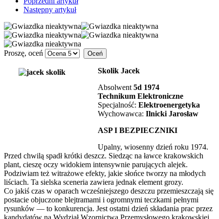
Poprzedni artykuł
Następny artykuł
Proszę, oceń
Skolik Jacek
Absolwent
5d 1974
Technikum
Elektroniczne
Specjalność:
Elektroenergetyka
Wychowawca:
Ilnicki Jarosław
ASP I BEZPIECZNIKI
Upalny, wiosenny dzień roku 1974.
Przed chwilą spadł krótki deszcz. Siedząc na ławce krakowskich
plant, cieszę oczy widokiem intensywnie parujących alejek.
Podziwiam też witrażowe efekty, jakie słońce tworzy na młodych
liściach. Ta sielska sceneria zawiera jednak element grozy.
Co jakiś czas w oparach wcześniejszego deszczu przemieszczają się
postacie objuczone blejtramami i ogromnymi teczkami pełnymi
rysunków — to konkurencja. Jest ostatni dzień składania prac przez
kandydatów na Wydział Wzornictwa Przemysłowego krakowskiej