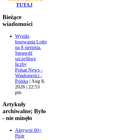
TUTAJ
Bieżące
wiadomości
Wyniki
losowania Lotto
na 8 sierpnia.
Sprawdź
szczęśliwe
liczby
Polsat News -
Wiadomości -
Polska
|
Aug 8,
2026 | 22:53
pm
Artykuły
archiwalne; Było
- nie minęło
Aktywni 60+
Piotr