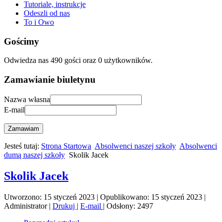
Tutoriale, instrukcje
Odeszli od nas
To i Owo
Gościmy
Odwiedza nas 490 gości oraz 0 użytkowników.
Zamawianie biuletynu
Nazwa własna
E-mail
Zamawiam
Jesteś tutaj:
Strona Startowa
Absolwenci naszej szkoły
Absolwenci
dumą naszej szkoły
Skolik Jacek
Skolik Jacek
Utworzono: 15 styczeń 2023
|
Opublikowano: 15 styczeń 2023
|
Administrator
|
Drukuj
|
E-mail
|
Odsłony: 2497