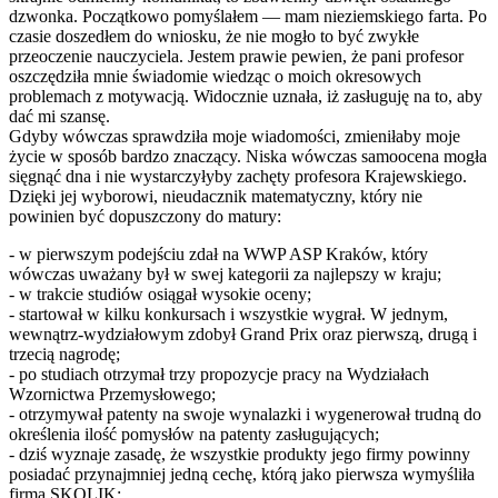
dzwonka. Początkowo pomyślałem — mam nieziemskiego farta. Po
czasie doszedłem do wniosku, że nie mogło to być zwykłe
przeoczenie nauczyciela. Jestem prawie pewien, że pani profesor
oszczędziła mnie świadomie wiedząc o moich okresowych
problemach z motywacją. Widocznie uznała, iż zasługuję na to, aby
dać mi szansę.
Gdyby wówczas sprawdziła moje wiadomości, zmieniłaby moje
życie w sposób bardzo znaczący. Niska wówczas samoocena mogła
sięgnąć dna i nie wystarczyłyby zachęty profesora Krajewskiego.
Dzięki jej wyborowi, nieudacznik matematyczny, który nie
powinien być dopuszczony do matury:
- w pierwszym podejściu zdał na WWP ASP Kraków, który
wówczas uważany był w swej kategorii za najlepszy w kraju;
- w trakcie studiów osiągał wysokie oceny;
- startował w kilku konkursach i wszystkie wygrał. W jednym,
wewnątrz-wydziałowym zdobył Grand Prix oraz pierwszą, drugą i
trzecią nagrodę;
- po studiach otrzymał trzy propozycje pracy na Wydziałach
Wzornictwa Przemysłowego;
- otrzymywał patenty na swoje wynalazki i wygenerował trudną do
określenia ilość pomysłów na patenty zasługujących;
- dziś wyznaje zasadę, że wszystkie produkty jego firmy powinny
posiadać przynajmniej jedną cechę, którą jako pierwsza wymyśliła
firma SKOLIK;