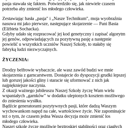
pasja stawała się faktem. Potwierdziło się, jak niewiele czasem
potrzeba aby zmienić los młodego człowieka.
Zestawiając hasła „pasja" i „Nasze Technikum", moja wyobraźnia
nasuwa mi jako pierwsze, następujące skojarzenie — Pani Basia
(Elżbieta Sochacka).
Gdyby udało się rozpracować jej kod genetyczny i zapisać algorytm
jej genów, odpowiadających za pozytywną pasję a następnie
powielić u wszystkich uczniów Naszej Szkoły, to stałaby się
fabryką ludzi niezwyczajnych.
ŻYCZENIA:
Drodzy belfrowie wybaczcie, ale wasz zawód budzi we mnie
skojarzenia z garncarstwem. Dostajecie do dyspozycji grudki lepszej
lub gorszej jakości gliny i staracie się uformować z nich jak
najpiękniejsze naczynia.
Z okazji ważnego jubileuszu Naszej Szkoły życzę Wam wielu
wspaniałych „garnków" w dodatku ulepionych kosztem możliwego
do zniesienia wysiłku.
Bądźcie generatorami pozytywnych pasji, które dadzą Waszym
wychowankom napęd na całe, wartościowe życie. Nie zapominajcie
też o tym, że czasem jedna Wasza decyzja może zmienić los
młodego człowieka.
Naszej szkole życzę możliwie beztroskiej stabilności oraz ciągłych