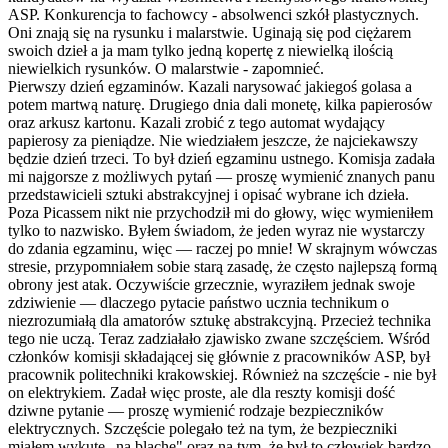
ASP. Konkurencja to fachowcy - absolwenci szkół plastycznych.
Oni znają się na rysunku i malarstwie. Uginają się pod ciężarem
swoich dzieł a ja mam tylko jedną kopertę z niewielką ilością
niewielkich rysunków. O malarstwie - zapomnieć.
Pierwszy dzień egzaminów. Kazali narysować jakiegoś golasa a
potem martwą naturę. Drugiego dnia dali monetę, kilka papierosów
oraz arkusz kartonu. Kazali zrobić z tego automat wydający
papierosy za pieniądze. Nie wiedziałem jeszcze, że najciekawszy
będzie dzień trzeci. To był dzień egzaminu ustnego. Komisja zadała
mi najgorsze z możliwych pytań — proszę wymienić znanych panu
przedstawicieli sztuki abstrakcyjnej i opisać wybrane ich dzieła.
Poza Picassem nikt nie przychodził mi do głowy, więc wymieniłem
tylko to nazwisko. Byłem świadom, że jeden wyraz nie wystarczy
do zdania egzaminu, więc — raczej po mnie! W skrajnym wówczas
stresie, przypomniałem sobie starą zasadę, że często najlepszą formą
obrony jest atak. Oczywiście grzecznie, wyraziłem jednak swoje
zdziwienie — dlaczego pytacie państwo ucznia technikum o
niezrozumiałą dla amatorów sztukę abstrakcyjną. Przecież technika
tego nie uczą. Teraz zadziałało zjawisko zwane szczęściem. Wśród
członków komisji składającej się głównie z pracowników ASP, był
pracownik politechniki krakowskiej. Również na szczęście - nie był
on elektrykiem. Zadał więc proste, ale dla reszty komisji dość
dziwne pytanie — proszę wymienić rodzaje bezpieczników
elektrycznych. Szczęście polegało też na tym, że bezpieczniki
miałem wykute „na blachę" oraz na tym, że był to człowiek bardzo