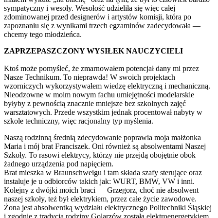
sympatyczny i wesoły. Wesołość udzieliła się więc całej
zdominowanej przed designerów i artystów komisji, która po
zapoznaniu się z wynikami trzech egzaminów zadecydowała —
chcemy tego młodzieńca.
ZAPRZEPASZCZONY WYSIŁEK NAUCZYCIELI
Ktoś może pomyśleć, że zmarnowałem potencjał dany mi przez
Nasze Technikum. To nieprawda! W swoich projektach
wzorniczych wykorzystywałem wiedzę elektryczną i mechaniczną.
Nieodzowne w moim nowym fachu umiejętności modelarskie
byłyby z pewnością znacznie mniejsze bez szkolnych zajęć
warsztatowych. Przede wszystkim jednak procentował nabyty w
szkole techniczny, więc racjonalny typ myślenia.
Naszą rodzinną średnią zdecydowanie poprawia moja małżonka
Maria i mój brat Franciszek. Oni również są absolwentami Naszej
Szkoły. To rasowi elektrycy, którzy nie przejdą obojętnie obok
żadnego urządzenia pod napięciem.
Brat mieszka w Braunschweigu i tam składa szafy sterujące oraz
instaluje je u odbiorców takich jak: WURT, BMW, VW i inni.
Kolejny z dwójki moich braci — Grzegorz, choć nie absolwent
naszej szkoły, też był elektrykiem, przez całe życie zawodowe.
Żona jest absolwentką wydziału elektrycznego Politechniki Śląskiej
i zgodnie z tradycją rodziny Golarzów została elektroenergetykiem.