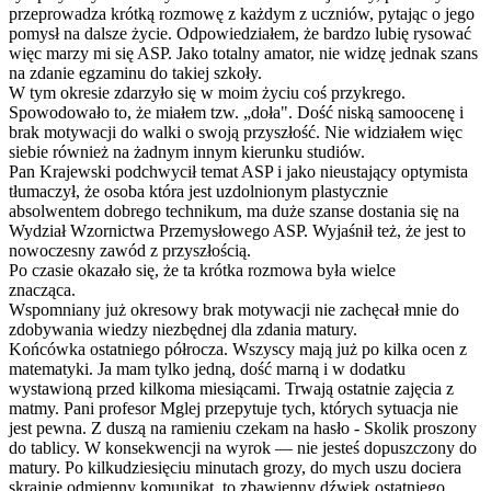
przeprowadza krótką rozmowę z każdym z uczniów, pytając o jego
pomysł na dalsze życie. Odpowiedziałem, że bardzo lubię rysować
więc marzy mi się ASP. Jako totalny amator, nie widzę jednak szans
na zdanie egzaminu do takiej szkoły.
W tym okresie zdarzyło się w moim życiu coś przykrego.
Spowodowało to, że miałem tzw. „doła". Dość niską samoocenę i
brak motywacji do walki o swoją przyszłość. Nie widziałem więc
siebie również na żadnym innym kierunku studiów.
Pan Krajewski podchwycił temat ASP i jako nieustający optymista
tłumaczył, że osoba która jest uzdolnionym plastycznie
absolwentem dobrego technikum, ma duże szanse dostania się na
Wydział Wzornictwa Przemysłowego ASP. Wyjaśnił też, że jest to
nowoczesny zawód z przyszłością.
Po czasie okazało się, że ta krótka rozmowa była wielce
znacząca.
Wspomniany już okresowy brak motywacji nie zachęcał mnie do
zdobywania wiedzy niezbędnej dla zdania matury.
Końcówka ostatniego półrocza. Wszyscy mają już po kilka ocen z
matematyki. Ja mam tylko jedną, dość marną i w dodatku
wystawioną przed kilkoma miesiącami. Trwają ostatnie zajęcia z
matmy. Pani profesor Mglej przepytuje tych, których sytuacja nie
jest pewna. Z duszą na ramieniu czekam na hasło - Skolik proszony
do tablicy. W konsekwencji na wyrok — nie jesteś dopuszczony do
matury. Po kilkudziesięciu minutach grozy, do mych uszu dociera
skrajnie odmienny komunikat, to zbawienny dźwięk ostatniego