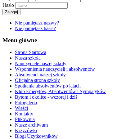
Hasło
Zaloguj
Nie pamiętasz nazwy?
Nie pamiętasz hasła?
Menu główne
Strona Startowa
Nasza szkoła
Nauczyciele naszej szkoły
Wspomnienia nauczycieli i absolwentów
Absolwenci naszej szkoły
Oficjalna strona szkoły
Spotkania absolwentów po latach
Klub Emerytów, Absolwentów i Sympatyków
Bytom i okolice - wczoraj i dziś
Fotogaleria
Wieści
Kontakty
Plikownia
Nasze archiwum
Krzyżówki
Blogi Użytkowników