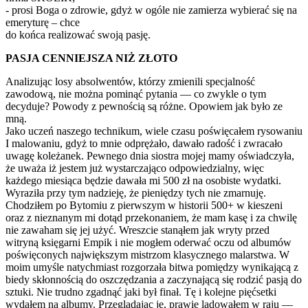
- prosi Boga o zdrowie, gdyż w ogóle nie zamierza wybierać się na
emeryturę – chce
do końca realizować swoją pasję.
PASJA CENNIEJSZA NIŻ ZŁOTO
Analizując losy absolwentów, którzy zmienili specjalność
zawodową, nie można pominąć pytania — co zwykle o tym
decyduje? Powody z pewnością są różne. Opowiem jak było ze
mną.
Jako uczeń naszego technikum, wiele czasu poświęcałem rysowaniu
I malowaniu, gdyż to mnie odprężało, dawało radość i zwracało
uwagę koleżanek. Pewnego dnia siostra mojej mamy oświadczyła,
że uważa iż jestem już wystarczająco odpowiedzialny, więc
każdego miesiąca będzie dawała mi 500 zł na osobiste wydatki.
Wyraziła przy tym nadzieję, że pieniędzy tych nie zmarnuję.
Chodziłem po Bytomiu z pierwszym w historii 500+ w kieszeni
oraz z nieznanym mi dotąd przekonaniem, że mam kasę i za chwilę
nie zawaham się jej użyć. Wreszcie stanąłem jak wryty przed
witryną księgarni Empik i nie mogłem oderwać oczu od albumów
poświęconych największym mistrzom klasycznego malarstwa. W
moim umyśle natychmiast rozgorzała bitwa pomiędzy wynikającą z
biedy skłonnością do oszczędzania a zaczynającą się rodzić pasją do
sztuki. Nie trudno zgadnąć jaki był finał. Tę i kolejne pięćsetki
wydałem na albumy. Przeglądając je, prawie lądowałem w raju —