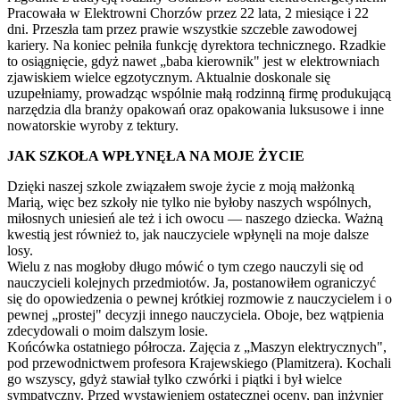
Pracowała w Elektrowni Chorzów przez 22 lata, 2 miesiące i 22
dni. Przeszła tam przez prawie wszystkie szczeble zawodowej
kariery. Na koniec pełniła funkcję dyrektora technicznego. Rzadkie
to osiągnięcie, gdyż nawet „baba kierownik" jest w elektrowniach
zjawiskiem wielce egzotycznym. Aktualnie doskonale się
uzupełniamy, prowadząc wspólnie małą rodzinną firmę produkującą
narzędzia dla branży opakowań oraz opakowania luksusowe i inne
nowatorskie wyroby z tektury.
JAK SZKOŁA WPŁYNĘŁA NA MOJE ŻYCIE
Dzięki naszej szkole związałem swoje życie z moją małżonką
Marią, więc bez szkoły nie tylko nie byłoby naszych wspólnych,
miłosnych uniesień ale też i ich owocu — naszego dziecka. Ważną
kwestią jest również to, jak nauczyciele wpłynęli na moje dalsze
losy.
Wielu z nas mogłoby długo mówić o tym czego nauczyli się od
nauczycieli kolejnych przedmiotów. Ja, postanowiłem ograniczyć
się do opowiedzenia o pewnej krótkiej rozmowie z nauczycielem i o
pewnej „prostej" decyzji innego nauczyciela. Oboje, bez wątpienia
zdecydowali o moim dalszym losie.
Końcówka ostatniego półrocza. Zajęcia z „Maszyn elektrycznych",
pod przewodnictwem profesora Krajewskiego (Plamitzera). Kochali
go wszyscy, gdyż stawiał tylko czwórki i piątki i był wielce
sympatyczny. Przed wystawieniem ostatecznej oceny, pan inżynier