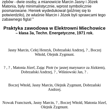
zębów - dwie osoby, a mianowicie Marcin Jasny i Józek
Matonia, były minimalistycznie, wprost symbolicznie
posmarowane. Heniek wydedukował (później się to
potwierdziło), że właśnie Marcin i Józek byli sprawcami tego
zabawnego figla! ”
Praktyka zawodowa w Elektrowni Miechowice
– klasa 3a, Techn. Energetyczne, 1971 rok.
Jasny Marcin, Celej Henryk, Dobrzański Andrzej, ? , Boczej
Witold, Olejnik Zygmunt.
? , ? , Matonia Józef, Zając Piotr (w jasnej marynarce za Józkiem),
Dobrzański Andrzej, ? , Wiśniowski Jan, ? .
Boczej Witold, Jasny Marcin, Olejnik Zygmunt, Dobrzański
Andrzej.
Nowak Franciszek, Jasny Marcin, ? , Boczej Witold, Matonia Józef,
Olejnik Zygmunt.