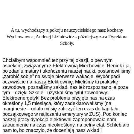
A tu, wychodzący z pokoju nauczycielskiego nasz kochany
Wychowawca, Andrzej Liziniewicz - późniejszy z-ca Dyrektora
Szkoły.
Chciałbym wspomnieć też przy tej okazji, o pewnym
aspekcie, związanym z Elektrownią Miechowice. Heniek i ja,
po zdaniu matury i ukończeniu naszej nauki, postanowiliśmy
„zarobić sobie” na swoje pierwsze wakacje. Wybór padł
oczywiście na naszą Elektrownię. Mieliśmy tu praktykę
zawodową, poznaliśmy zakład, nas też rozpoznano, a poza
tym – dzięki Szkole - uzyskaliśmy tytuł zawodowy:
Elektroenergetyk! Bez problemu przyjęto nas na czas
określony 1,5 miesiąca, który zadeklarowaliśmy (na
marginesie – udało mi się zaliczyć ten czas do kapitału
początkowego w naliczaniu emerytury w ZUS). Pod koniec
naszej pracy dyrekcja elektrowni zaproponowała nam
zatrudnienie na czas nieokreślony, na pełny etat. Schlebiało
nam to, bo znaczyło, że doceniają nasz wkład i