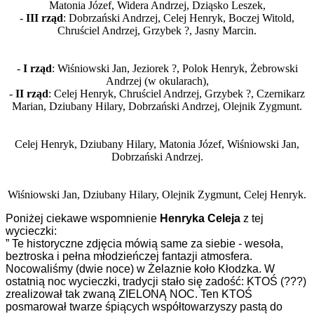
Matonia Józef, Widera Andrzej, Dziąsko Leszek,
-
III rząd
: Dobrzański Andrzej, Celej Henryk, Boczej Witold,
Chruściel Andrzej, Grzybek ?, Jasny Marcin.
-
I rząd
: Wiśniowski Jan, Jeziorek ?, Polok Henryk, Żebrowski
Andrzej (w okularach),
-
II rząd
: Celej Henryk, Chruściel Andrzej, Grzybek ?, Czernikarz
Marian, Dziubany Hilary, Dobrzański Andrzej, Olejnik Zygmunt.
Celej Henryk, Dziubany Hilary, Matonia Józef, Wiśniowski Jan,
Dobrzański Andrzej.
Wiśniowski Jan, Dziubany Hilary, Olejnik Zygmunt, Celej Henryk.
P
oniżej ciekawe wspomnienie
Henryka Celeja
z tej
wycieczki:
”
Te historyczne zdjęcia mówią same za siebie - w
esoła,
beztroska i pełna młodzieńczej fantazji atmosfera.
Nocowaliśmy (dwie noce) w Żelaznie koło Kłodzka.
W
ostatnią noc wycieczki, tradycji stało się zadość: KTOŚ (???)
zrealizował tak zwaną ZIELONĄ NOC. Ten KTOŚ
posmarował twarze śpiących współtowarzyszy pastą do