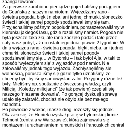
zaangażowanie.
Za pierwsze zarobione pieniądze pojechaliśmy pociągiem
do Gdańska z naszym namiotem. Wyjeżdżamy rano -
świetna pogoda, błękit nieba, ani jednej chmurki, słoneczko
świeci i takiej samej pogody spodziewaliśmy się tam.
Przyjechaliśmy późnym popołudniem, pomaszerowaliśmy w
kierunku jakiegoś lasu, gdzie rozbiliśmy namiot. Pogoda nie
była jeszcze taka zła, ale rano zaczęło padać i lało przez
cały nasz pobyt, aż do ostatniego dnia, prawie 2 tygodnie. W
dniu wyjazdu rano - świetna pogoda, błękit nieba, ani jednej
chmurki, słoneczko świeci i takiej samej pogody
spodziewaliśmy się… w Bytomiu – i tak było! A ja, w taki to
sposób ‘wyleczyłem się’ z wyjazdów pod namiot. Nie
żałowaliśmy jednak tego wyjazdu. Zachłysnęliśmy się
wolnością, poruszaliśmy się gdzie tylko uznaliśmy, że
chcemy być, byliśmy samowystarczalni. Przygody różne też
były. Mieliśmy np. spotkanie z ówczesną władzą, czyli
Milicją. „Koledzy milicjanci” (że tak powiem) czepiali się
naszego ‘niezameldowania’. Po gorącej dyskusji sprawę
udało się załatwić, chociaż nie obyło się bez małego
mandatu.
Po powrocie z wakacji nasze drogi rozeszły się jednak.
Okazało się, że Heniek uzyskał pracę w bytomskiej firmie
Telmont (centrala w Warszawie), która zajmowała się
montażem i uruchamianiem rumuńskich i francuskich central