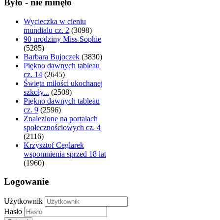
Było - nie minęło
Wycieczka w cieniu
mundialu cz. 2
(3098)
90 urodziny Miss Sophie
(5285)
Barbara Bujoczek
(3830)
Piękno dawnych tableau
cz. 14
(2645)
Święta miłości ukochanej
szkoły...
(2508)
Piękno dawnych tableau
cz. 9
(2596)
Znalezione na portalach
społecznościowych cz. 4
(2116)
Krzysztof Ceglarek
wspomnienia sprzed 18 lat
(1960)
Logowanie
Użytkownik
Hasło