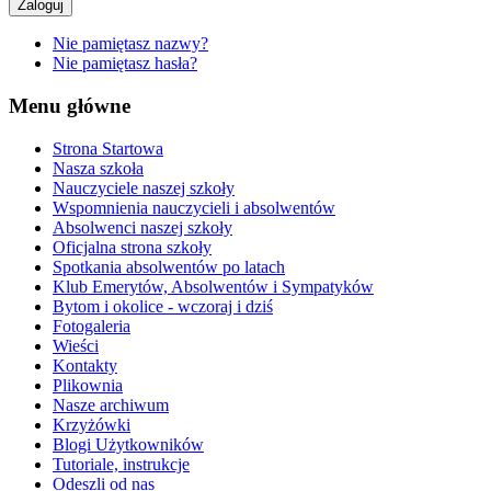
Zaloguj
Nie pamiętasz nazwy?
Nie pamiętasz hasła?
Menu główne
Strona Startowa
Nasza szkoła
Nauczyciele naszej szkoły
Wspomnienia nauczycieli i absolwentów
Absolwenci naszej szkoły
Oficjalna strona szkoły
Spotkania absolwentów po latach
Klub Emerytów, Absolwentów i Sympatyków
Bytom i okolice - wczoraj i dziś
Fotogaleria
Wieści
Kontakty
Plikownia
Nasze archiwum
Krzyżówki
Blogi Użytkowników
Tutoriale, instrukcje
Odeszli od nas