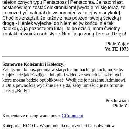
telefonicznych typu Pentacross i Pentaconta. Ja natomiast,
postanowiłem zostać elektronikiem! [wydaje mi się teraz, że
to może być materiał do wspomnień w kolejnym artykule].
Choć los zrządził, że każdy z nas poszedł swoją ścieżką i
drogą - Heniek wyjechał do Niemiec (w końcu, nie tak
daleko), a ja pozostałem tutaj - to do dzisiaj mam świetny
kontakt, również osobisty - z Nim i jego żoną Teresą. Dzięki!
Piotr Zając
Va TE 1973
Szanowne Koleżanki i Koledzy!
Zachęcam do poszperania w starych albumach i plikach, może też
znajdziecie jakieś zdjęcia lub pliki wideo ze swoich lat szkolnych,
które można będzie opublikować. Wyślijcie je naszemu Adminowi,
a On z pewnością wyciśnie ile się da, żeby umieścić je na Stronie
naszej „Budy”.
Pozdrawiam
Piotr Z.
Komentarze obsługiwane przez
CComment
Kategoria:
ROOT
/
Wspomnienia nauczycieli i absolwentów