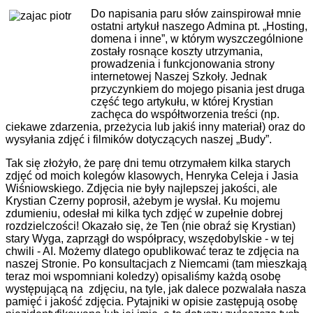
Do napisania paru słów zainspirował mnie
ostatni artykuł naszego Admina pt. „Hosting,
domena i inne”, w którym wyszczególnione
zostały rosnące koszty utrzymania,
prowadzenia i funkcjonowania strony
internetowej Naszej Szkoły. Jednak
przyczynkiem do mojego pisania jest druga
część tego artykułu, w której Krystian
zachęca do współtworzenia treści (np.
ciekawe zdarzenia, przeżycia lub jakiś inny materiał) oraz do
wysyłania zdjęć i filmików dotyczących naszej „Budy”.
Tak się złożyło, że parę dni temu otrzymałem kilka starych
zdjęć od moich kolegów klasowych, Henryka Celeja i Jasia
Wiśniowskiego.
Zdjęcia nie były najlepszej jakości, ale
Krystian Czerny poprosił, ażebym je wysłał. Ku mojemu
zdumieniu, odesłał mi kilka tych zdjęć w zupełnie dobrej
rozdzielczości! Okazało się, że Ten (nie obraź się Krystian)
stary Wyga, zaprzągł do współpracy, wszędobylskie - w tej
chwili - AI. Możemy dlatego opublikować teraz te zdjęcia na
naszej Stronie.
Po konsultacjach z Niemcami (tam mieszkają
teraz moi wspomniani koledzy) opisaliśmy każdą osobę
występującą na zdjęciu, na tyle, jak dalece pozwalała nasza
pamięć i jakość zdjęcia. Pytajniki w opisie zastępują osobę