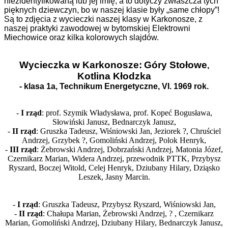
niezidentyfikowaną lub jej imię, a to dotyczy zwłaszcza tych
pięknych dziewczyn, bo w naszej klasie były „same chłopy”!
Są to zdjęcia z wycieczki naszej klasy w Karkonosze, z
naszej praktyki zawodowej w bytomskiej Elektrowni
Miechowice oraz kilka kolorowych slajdów.
Wycieczka w Karkonosze:
Góry Stołowe
,
Kotlina Kłodzka
- klasa 1a, Technikum Energetyczne, VI. 1969 rok.
-
I rząd
: prof. Szymik Władysława, prof. Kopeć Bogusława,
Słowiński Janusz, Bednarczyk Janusz,
-
II rząd
: Gruszka Tadeusz, Wiśniowski Jan, Jeziorek ?, Chruściel
Andrzej, Grzybek ?, Gomoliński Andrzej, Polok Henryk,
-
III rząd
: Żebrowski Andrzej, Dobrzański Andrzej, Matonia Józef,
Czernikarz Marian, Widera Andrzej, przewodnik PTTK, Przybysz
Ryszard, Boczej Witold, Celej Henryk, Dziubany Hilary, Dziąsko
Leszek, Jasny Marcin.
-
I rząd
: Gruszka Tadeusz, Przybysz Ryszard, Wiśniowski Jan,
-
II rząd
: Chałupa Marian, Żebrowski Andrzej, ? , Czernikarz
Marian, Gomoliński Andrzej, Dziubany Hilary, Bednarczyk Janusz,