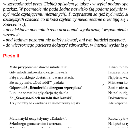
w szczególności przez Ciebie) opisałem je także - w wyżej podany spos
przekaz. W poemacie nie pada żadne nazwisko (są podane jedynie w 
być może czytającemu nieznanych). Przepraszam za (też być może) zb
dzisiejszych czasach co młodsi czytelnicy niekoniecznie orientują się 
Zalecenia :))
- przy lekturze poematu trzeba uruchomić wyobraźnię i wspomnienia,
wzruszyć,
- pod żadnym pozorem nie należy ziewać, ani tym bardziej zasypiać,
- do wieczornego pacierza dołączyć zdrowaśkę, w intencji wydania g
Pieśń II
Miło przypomnieć dawne młode lata!
Julian to pe
Gdy młódź żakowska okazję miewała
I strzegł po
Pałę z polskiego dostać na… warsztatach,
Najpierw wsz
Bo na pytanie: „Coś robił?” padała
Mistrzem ko
1.
2.
Odpowiedź „
Rżnołech laubzegom szperplata
”
Zanim nie tr
Lub - na spawalni gdy akcja się działa -
Na polibudę,
Za „
Szwajsowołech metolu dwa konski
”,
Doktorem w 
Trzy bomby w kwadrans za niewczesny śląski.
Ale wyjecha
Matematyki uczył słynny „Dziadek”,
Rzecz była w
Szkolnego grona senior i weteran,
Nadążał za 