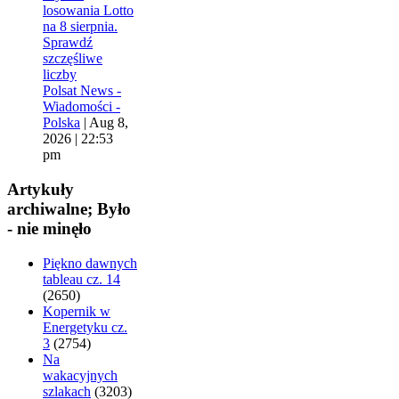
losowania Lotto
na 8 sierpnia.
Sprawdź
szczęśliwe
liczby
Polsat News -
Wiadomości -
Polska
|
Aug 8,
2026 | 22:53
pm
Artykuły
archiwalne; Było
- nie minęło
Piękno dawnych
tableau cz. 14
(2650)
Kopernik w
Energetyku cz.
3
(2754)
Na
wakacyjnych
szlakach
(3203)