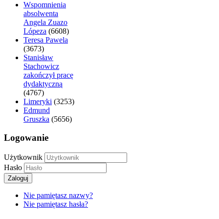
Wspomnienia
absolwenta
Angela Zuazo
Lópeza
(6608)
Teresa Pawela
(3673)
Stanisław
Stachowicz
zakończył pracę
dydaktyczną
(4767)
Limeryki
(3253)
Edmund
Gruszka
(5656)
Logowanie
Użytkownik
Hasło
Zaloguj
Nie pamiętasz nazwy?
Nie pamiętasz hasła?