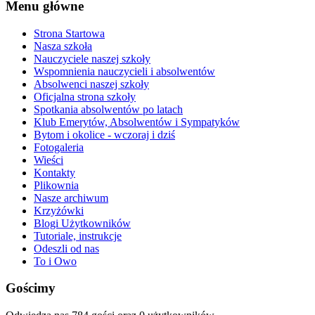
Menu główne
Strona Startowa
Nasza szkoła
Nauczyciele naszej szkoły
Wspomnienia nauczycieli i absolwentów
Absolwenci naszej szkoły
Oficjalna strona szkoły
Spotkania absolwentów po latach
Klub Emerytów, Absolwentów i Sympatyków
Bytom i okolice - wczoraj i dziś
Fotogaleria
Wieści
Kontakty
Plikownia
Nasze archiwum
Krzyżówki
Blogi Użytkowników
Tutoriale, instrukcje
Odeszli od nas
To i Owo
Gościmy