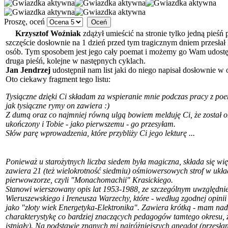
Proszę, oceń
Krzysztof Woźniak
zdążył umieścić na stronie tylko jedną pieśń
szczęście dosłownie na 1 dzień przed tym tragicznym dniem przesłał 
osób. Tym sposobem jest jego cały poemat i możemy go Wam udostęp
druga pieśń, kolejne w następnych cyklach.
Jan Jendrzej
udostępnił nam list jaki do niego napisał dosłownie w o
Oto ciekawy fragment tego listu:
Tysiączne dzięki Ci składam za wspieranie mnie podczas pracy z po
jak tysiączne rymy on zawiera :)
Z dumą oraz co najmniej równą ulgą bowiem melduję Ci, że został o
ukończony i Tobie - jako pierwszemu - go przesyłam.
Słów parę wprowadzenia, które przybliży Ci jego lekturę ...
Ponieważ u starożytnych liczba siedem była magiczna, składa się więc
zawiera 21 (też wielokrotność siedmiu) ośmiowersowych strof w ukł
pierwowzorze, czyli "Monachomachii" Krasickiego.
Stanowi wierszowany opis lat 1953-1988, ze szczególnym uwzględnie
Wieruszewskiego i Ireneusza Warzechy, które - według zgodnej opinii
jako "złoty wiek Energetyka-Elektronika". Zawiera krótką - mam nadz
charakterystykę co bardziej znaczących pedagogów tamtego okresu, 
istniały). Na podstawie znanych mi najróżniejszych anegdot (przesła