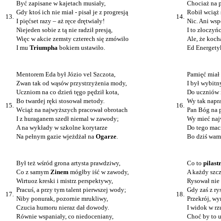
Być zapisane w kajetach musiały,
Chociaż na 
Gdy ktoś ich nie miał - pisał je z progresją
Robił wciąż 
13.
14.
I pięćset razy – aż ręce drętwiały!
Nic. Ani wsp
Niejeden sobie z tą nie radził presją,
I to złoczyń
Więc w akcie zemsty czterech się zmówiło
Ale, że kocha
I mu
Triumpha
bokiem ustawiło.
Ed Energetyk
Mentorem Eda był Józio vel Szczota,
Pamięć miał 
Zwan tak od wąsów przystrzyżenia mody,
I był wybitn
Uczniom na co dzień tęgo pędził kota,
Do uczniów m
Bo twardej ręki stosował metody.
Wy tak napra
15.
16.
Wciąż na najwyższych pracował obrotach
Pan Bóg na p
I z huraganem szedł niemal w zawody;
Wy mieć naj
A na wykłady w szkolne korytarze
Do tego maci
Na pełnym gazie wjeżdżał na
Ogarze
.
Bo dziś wam
Był też wśród grona artysta prawdziwy,
Co to
pilast
Co z samym
Zinem
mógłby iść w zawody,
A każdy szcz
Wirtuoz kreski i mistrz perspektywy,
Rysował nie 
Pracuś, a przy tym talent pierwszej wody;
Gdy zaś z ry
17.
18.
Niby ponurak, pozornie mrukliwy,
Przekrój, wy
Czucia humoru nieraz dał dowody.
I widok w r
Równie wspaniały, co niedoceniany,
Choć by to u