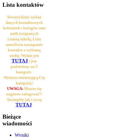
Lista kontaktów
Stworzyliśmy wykaz
danych kontaktowych
koleżanek i kolegów oraz
osób związanych
z naszą szkołą. Lista
umożliwia nawiązanie
kontaktu z wybraną
osobą. Wykaz jest
TUTAJ
i jest
podzielony na 5
kategorii.
Wybierz interesującą Cię
kategorię!
UWAGA:
Musisz się
najpierw zalogować!!
Szczegóły jak i co są
TUTAJ
Bieżące
wiadomości
Wyniki