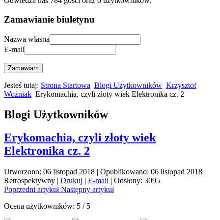
Odwiedza nas 784 gości oraz 0 użytkowników.
Zamawianie biuletynu
Nazwa własna
E-mail
Zamawiam
Jesteś tutaj:
Strona Startowa
Blogi Użytkowników
Krzysztof
Woźniak
Erykomachia, czyli złoty wiek Elektronika cz. 2
Blogi Użytkowników
Erykomachia, czyli złoty wiek
Elektronika cz. 2
Utworzono: 06 listopad 2018
|
Opublikowano: 06 listopad 2018
|
Retrospektywny
|
Drukuj
|
E-mail
|
Odsłony: 3095
Poprzedni artykuł
Następny artykuł
Ocena użytkowników:
5
/
5