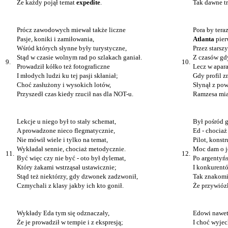
Że każdy pojął temat
expedite
.
Tak dawne tr
Prócz zawodowych miewał także liczne
Pora by tera
Pasje, koniki i zamiłowania,
Atlanta
pier
Wśród których słynne były turystyczne,
Przez stars
Stąd w czasie wolnym rad po szlakach ganiał.
Z czasów gdy
9.
10.
Prowadził kółko też fotograficzne
Lecz w apara
I młodych ludzi ku tej pasji skłaniał;
Gdy profil z
Choć zasłużony i wysokich lotów,
Słynął z pow
Przyszedł czas kiedy rzucił nas dla NOT-u.
Ramzesa mia
Lekcje u niego był to stały schemat,
Był pośród g
A prowadzone nieco flegmatycznie,
Ed - chocia
Nie mówił wiele i tylko na temat,
Pilot, konst
Wykładał sennie, chociaż metodycznie.
Moc dam o je
11.
12.
Być więc czy nie być - oto był dylemat,
Po argentyń
Który żakami wstrząsał ustawicznie;
I konkurent
Stąd też niektórzy, gdy dzwonek zadzwonił,
Tak znakomic
Czmychali z klasy jakby ich kto gonił.
Że przywiózł
Wykłady Eda tym się odznaczały,
Edowi nawet
Że je prowadził w tempie i z ekspresją;
I choć wyjec