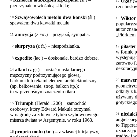
Rżnołech laubzegom szperplata
(śl.) –
Ogar
(w
17
przerzynałem włośnicą sklejkę.
czechosłow
Szwajsowołech metolu dwa konski
(śl.) –
10
Wiktor 
18
spawałem dwa kawałki metalu.
popularyzat
autor zna
amicycja
(z łac.) – przyjaźń, sympatia.
„Piórkiem 
11
siurpryza
(z fr.) – niespodzianka.
pilaster
12
19
w formie p
występując
expedite
(łac.) – doskonale, bardzo dobrze.
13
zarówno fu
dekoracyjn
atlant
(z gr.) – postać muskularnego
14
mężczyzny podtrzymującego głową,
maswer
20
barkami lub rękami element architektoniczny
geometrycz
(np. belkowanie, strop, balkon itp.);
odkuty z k
tu w przenośnym znaczeniu filara.
używany do
gotyckiego
Triumph
(Herald 1200) – samochód
15
osobowy, który Edward Makula otrzymał
niedalek
21
w nagrodę za zdobycie tytułu szybowcowego
angielskie
mistrza świata w Argentynie, w roku 1963.
to Tipperar
oznaczając
proprio motu
(łac.) – z własnej inicjatywy,
16
trudów i w