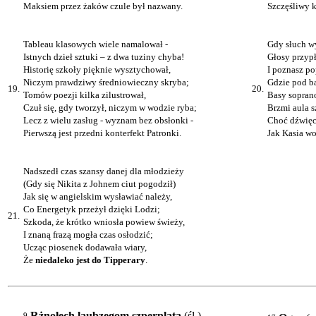
Maksiem przez żaków czule był nazwany.
Szczęśliwy k
Tableau klasowych wiele namalował -
Gdy słuch w
Istnych dzieł sztuki – z dwa tuziny chyba!
Głosy przyp
Historię szkoły pięknie wysztychował,
I poznasz po
Niczym prawdziwy średniowieczny skryba;
Gdzie pod b
19.
20.
Tomów poezji kilka zilustrował,
Basy sopran
Czuł się, gdy tworzył, niczym w wodzie ryba;
Brzmi aula s
Lecz z wielu zasług - wyznam bez obsłonki -
Choć dźwięcz
Pierwszą jest przedni konterfekt Patronki.
Jak Kasia wo
Nadszedł czas szansy danej dla młodzieży
(Gdy się Nikita z Johnem ciut pogodził)
Jak się w angielskim wysławiać należy,
Co Energetyk przeżył dzięki Lodzi;
21.
Szkoda, że krótko wniosła powiew świeży,
I znaną frazą mogła czas osłodzić;
Ucząc piosenek dodawała wiary,
Że
niedaleko jest do Tipperary
.
9