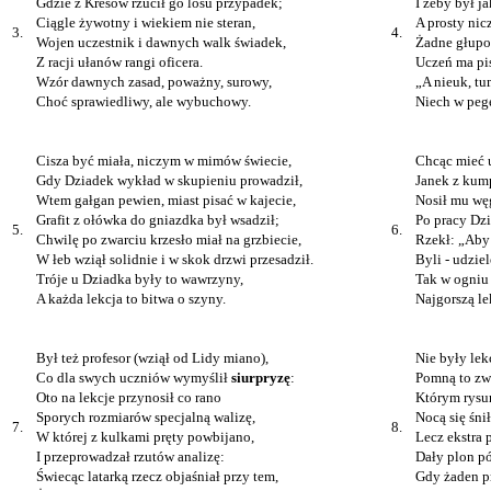
Gdzie z Kresów rzucił go losu przypadek;
I żeby był j
Ciągle żywotny i wiekiem nie steran,
A prosty ni
3.
4.
Wojen uczestnik i dawnych walk świadek,
Żadne głupo
Z racji ułanów rangi oficera.
Uczeń ma pi
Wzór dawnych zasad, poważny, surowy,
„A nieuk, tu
Choć sprawiedliwy, ale wybuchowy.
Niech w pege
Cisza być miała, niczym w mimów świecie,
Chcąc mieć u
Gdy Dziadek wykład w skupieniu prowadził,
Janek z kump
Wtem gałgan pewien, miast pisać w kajecie,
Nosił mu wę
Grafit z ołówka do gniazdka był wsadził;
Po pracy Dz
5.
6.
Chwilę po zwarciu krzesło miał na grzbiecie,
Rzekł: „Aby
W łeb wziął solidnie i w skok drzwi przesadził.
Byli - udzie
Tróje u Dziadka były to wawrzyny,
Tak w ogniu 
A każda lekcja to bitwa o szyny.
Najgorszą le
Był też profesor (wziął od Lidy miano),
Nie były lek
Co dla swych uczniów wymyślił
siurpryzę
:
Pomną to zw
Oto na lekcje przynosił co rano
Którym rysu
Sporych rozmiarów specjalną walizę,
Nocą się śnił
7.
8.
W której z kulkami pręty powbijano,
Lecz ekstra 
I przeprowadzał rzutów analizę:
Dały plon pó
Świecąc latarką rzecz objaśniał przy tem,
Gdy żaden pr