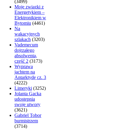
(3499)
Moje związki z
Energetykiem –
Elektronikiem w
Bytomiu
(4461)
Na
wakacyjnych
szlakach
(3203)
Vademecum
dojrzałego
absolwenta,
część 2
(3173)
Wyprawa
jachtem na
Antarktydę cz. 3
(4222)
Limeryki
(3252)
Jolanta Gacka
udostępnia
swoje utwory
(3621)
Gabriel Tobor
burmistrzem
(3714)