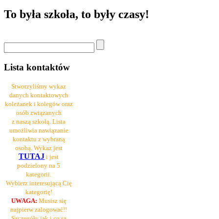
To była szkoła, to były czasy!
Lista kontaktów
Stworzyliśmy wykaz
danych kontaktowych
koleżanek i kolegów oraz
osób związanych
z naszą szkołą. Lista
umożliwia nawiązanie
kontaktu z wybraną
osobą. Wykaz jest
TUTAJ
i jest
podzielony na 5
kategorii.
Wybierz interesującą Cię
kategorię!
UWAGA:
Musisz się
najpierw zalogować!!
Szczegóły jak i co są