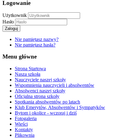
Logowanie
Użytkownik
Hasło
Zaloguj
Nie pamiętasz nazwy?
Nie pamiętasz hasła?
Menu główne
Strona Startowa
Nasza szkoła
Nauczyciele naszej szkoły
Wspomnienia nauczycieli i absolwentów
Absolwenci naszej szkoły
Oficjalna strona szkoły
Spotkania absolwentów po latach
Klub Emerytów, Absolwentów i Sympatyków
Bytom i okolice - wczoraj i dziś
Fotogaleria
Wieści
Kontakty
Plikownia