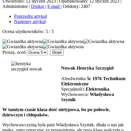
Utworzono: 12 styczeń 2023
|
Opublikowano: 12 styczeń 2023
|
Administrator
|
Drukuj
|
E-mail
|
Odsłony: 2407
Poprzedni artykuł
Następny artykuł
Ocena użytkowników:
5
/
5
Proszę, oceń
Nowak Henryka Szczygioł
Absolwentka
5c 1976
Technikum
Elektroniczne
Specjalność
:
Elektronika
Wychowawca:
Władysława
Szymik
W tamtym czasie klasa dość nietypowa, bo po połowie,
dziewczyn i chłopaków.
Wychowawczynią była pani Władysława Szymik, dbała o nas jak
matka, ostro sztorcując za przewinienia, ale poza klasą walczyła o