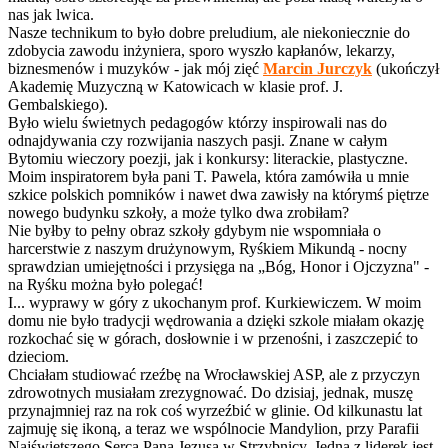
nas jak lwica.
Nasze technikum to było dobre preludium, ale niekoniecznie do
zdobycia zawodu inżyniera, sporo wyszło kapłanów, lekarzy,
biznesmenów i muzyków - jak mój zięć
Marcin Jurczyk
(ukończył
Akademię Muzyczną w Katowicach w klasie prof. J.
Gembalskiego).
Było wielu świetnych pedagogów którzy inspirowali nas do
odnajdywania czy rozwijania naszych pasji. Znane w całym
Bytomiu wieczory poezji, jak i konkursy: literackie, plastyczne.
Moim inspiratorem była pani T. Pawela, która zamówiła u mnie
szkice polskich pomników i nawet dwa zawisły na którymś piętrze
nowego budynku szkoły, a może tylko dwa zrobiłam?
Nie byłby to pełny obraz szkoły gdybym nie wspomniała o
harcerstwie z naszym drużynowym, Ryśkiem Mikundą - nocny
sprawdzian umiejętności i przysięga na „Bóg, Honor i Ojczyzna" -
na Ryśku można było polegać!
I... wyprawy w góry z ukochanym prof. Kurkiewiczem. W moim
domu nie było tradycji wędrowania a dzięki szkole miałam okazję
rozkochać się w górach, dosłownie i w przenośni, i zaszczepić to
dzieciom.
Chciałam studiować rzeźbę na Wrocławskiej ASP, ale z przyczyn
zdrowotnych musiałam zrezygnować. Do dzisiaj, jednak, muszę
przynajmniej raz na rok coś wyrzeźbić w glinie. Od kilkunastu lat
zajmuję się ikoną, a teraz we wspólnocie Mandylion, przy Parafii
Najświętszego Serca Pana Jezusa w Strzybnicy. Jedną z liderek jest