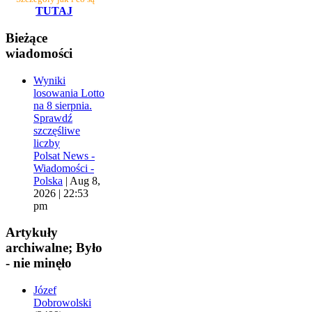
TUTAJ
Bieżące
wiadomości
Wyniki
losowania Lotto
na 8 sierpnia.
Sprawdź
szczęśliwe
liczby
Polsat News -
Wiadomości -
Polska
|
Aug 8,
2026 | 22:53
pm
Artykuły
archiwalne; Było
- nie minęło
Józef
Dobrowolski