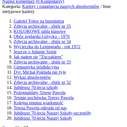
Napisz komentarz (0 Komentarzy)
Kategoria:
Kariery i osiągnięcia naszych absolwentów
/
Inne
nietypowe kariery
Gabriel Tobor na burmistrza
Zdjęcia archiwalne - zbiór nr 35
KOLOROWE tabla klasowe
Obóz żeglarski Giżycko - 1976
Zdjęcia archiwalne - zbiór nr 34
Wycieczka do Leningradu - rok 1972
Jeszcze o Julianie Szmit
Jak stałem się "Żuczakiem"
Zdjęcia archiwalne - zbiór nr 33
Gimnastyka śródlekcyjna
Dyr. Michał Pokluda nie żyje
Wykaz absolwentów
Zdjęcia archiwalne - zbiór nr 32
Jubileusz 70-lecia szkoły
Pożegnaliśmy Teresę Pawela
Termin pochówku Teresy Pawela
Kolejna smutna wiadomość
Teresa Pawela odeszła od nas
Jubileusz 70-lecia Naszej Szkoły-szczegóły
Jubileusz 70-lecia Naszej Szkoły