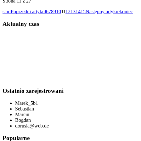
Strona 11 z 27
start
Poprzedni artykuł
6
7
8
9
10
11
12
13
14
15
Następny artykuł
koniec
Aktualny czas
Ostatnio zarejestrowani
Marek_5b1
Sebastian
Marcin
Bogdan
dorusia@web.de
Popularne