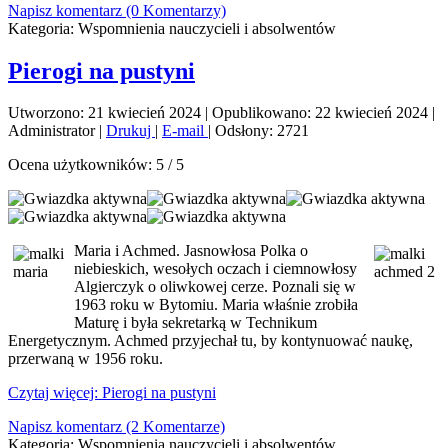
Napisz komentarz (0 Komentarzy)
Kategoria:
Wspomnienia nauczycieli i absolwentów
Pierogi na pustyni
Utworzono: 21 kwiecień 2024
|
Opublikowano: 22 kwiecień 2024
|
Administrator
|
Drukuj
|
E-mail
|
Odsłony: 2721
Ocena użytkowników:
5
/
5
Maria i Achmed. Jasnowłosa Polka o
niebieskich, wesołych oczach i ciemnowłosy
Algierczyk o oliwkowej cerze. Poznali się w
1963 roku w Bytomiu. Maria właśnie zrobiła
Maturę i była sekretarką w Technikum
Energetycznym. Achmed przyjechał tu, by kontynuować naukę,
przerwaną w 1956 roku.
Czytaj więcej: Pierogi na pustyni
Napisz komentarz (2 Komentarze)
Kategoria:
Wspomnienia nauczycieli i absolwentów