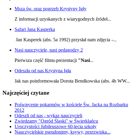
Msza św. oraz pogrzeb Krystyny Igły
Z informacji uzyskanych z wiarygodnych źródeł...
Safari Jana Kasperka
Jan Kasperek (abs. 5a 1992) przysłał nam zdjęcia -...
Nasi nauczyciele, nasi pedagodzy 2
Pierwsza część filmu-prezentacji
"Nasi
...
Odeszła od nas Krystyna Igła
Jak nas poinformowała Dorota Bendkowska (abs. 4b WW...
Najczęściej czytane
Poświęcenie pokarmów w kościele Św. Jacka na Rozbarku
2012
Odeszli od nas - wykaz nauczycieli
Zwiedzamy "Ogród Śląski" w Świerklańcu
Uroczystości Jubileuszowe 60-lecia szkoły
Nauczycielskie pseudonimy, ksywy, przezwiska...