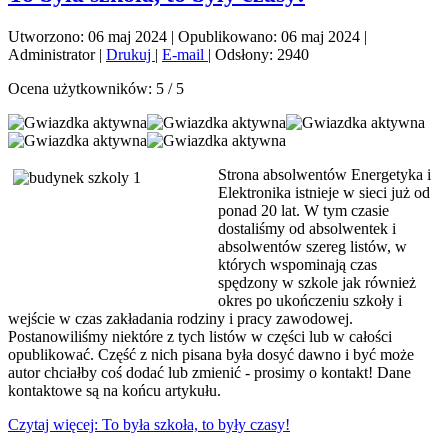
Utworzono: 06 maj 2024
|
Opublikowano: 06 maj 2024
|
Administrator
|
Drukuj
|
E-mail
|
Odsłony: 2940
Ocena użytkowników:
5
/
5
Strona absolwentów Energetyka i
Elektronika istnieje w sieci już od
ponad 20 lat. W tym czasie
dostaliśmy od absolwentek i
absolwentów szereg listów, w
których wspominają czas
spędzony w szkole jak również
okres po ukończeniu szkoły i
wejście w czas zakładania rodziny i pracy zawodowej.
Postanowiliśmy niektóre z tych listów w części lub w całości
opublikować. Część z nich pisana była dosyć dawno i być może
autor chciałby coś dodać lub zmienić - prosimy o kontakt! Dane
kontaktowe są na końcu artykułu.
Czytaj więcej: To była szkoła, to były czasy!