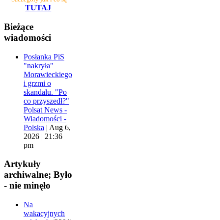
TUTAJ
Bieżące
wiadomości
Posłanka PiS
"nakryła"
Morawieckiego
i grzmi o
skandalu. "Po
co przyszedł?"
Polsat News -
Wiadomości -
Polska
|
Aug 6,
2026 | 21:36
pm
Artykuły
archiwalne; Było
- nie minęło
Na
wakacyjnych