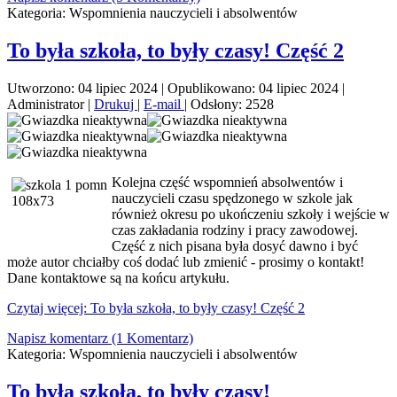
Kategoria:
Wspomnienia nauczycieli i absolwentów
To była szkoła, to były czasy! Część 2
Utworzono: 04 lipiec 2024
|
Opublikowano: 04 lipiec 2024
|
Administrator
|
Drukuj
|
E-mail
|
Odsłony: 2528
Kolejna część
wspomnień absolwentów i
nauczycieli czasu spędzonego w szkole jak
również okresu po ukończeniu szkoły i wejście w
czas zakładania rodziny i pracy zawodowej.
Część z nich pisana była dosyć dawno i być
może autor chciałby coś dodać lub zmienić - prosimy o kontakt!
Dane kontaktowe są na końcu artykułu.
Czytaj więcej: To była szkoła, to były czasy! Część 2
Napisz komentarz (1 Komentarz)
Kategoria:
Wspomnienia nauczycieli i absolwentów
To była szkoła, to były czasy!