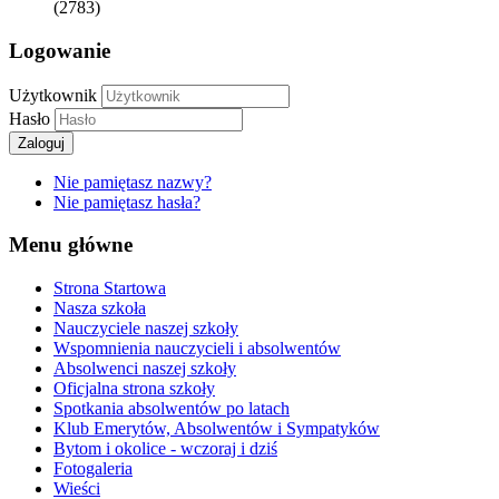
(2783)
Logowanie
Użytkownik
Hasło
Zaloguj
Nie pamiętasz nazwy?
Nie pamiętasz hasła?
Menu główne
Strona Startowa
Nasza szkoła
Nauczyciele naszej szkoły
Wspomnienia nauczycieli i absolwentów
Absolwenci naszej szkoły
Oficjalna strona szkoły
Spotkania absolwentów po latach
Klub Emerytów, Absolwentów i Sympatyków
Bytom i okolice - wczoraj i dziś
Fotogaleria
Wieści