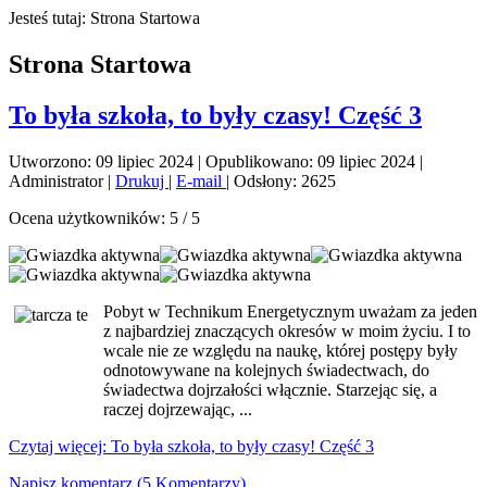
Jesteś tutaj:
Strona Startowa
Strona Startowa
To była szkoła, to były czasy! Część 3
Utworzono: 09 lipiec 2024
|
Opublikowano: 09 lipiec 2024
|
Administrator
|
Drukuj
|
E-mail
|
Odsłony: 2625
Ocena użytkowników:
5
/
5
Pobyt w Technikum Energetycznym uważam za jeden
z najbardziej znaczących okresów w moim życiu. I to
wcale nie ze względu na naukę, której postępy były
odnotowywane na kolejnych świadectwach, do
świadectwa dojrzałości włącznie. Starzejąc się, a
raczej dojrzewając, ...
Czytaj więcej: To była szkoła, to były czasy! Część 3
Napisz komentarz (5 Komentarzy)