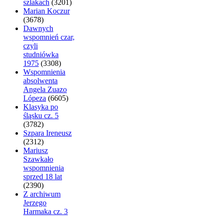
szlakach
(3201)
Marian Koczur
(3678)
Dawnych
wspomnień czar,
czyli
studniówka
1975
(3308)
Wspomnienia
absolwenta
Angela Zuazo
Lópeza
(6605)
Klasyka po
śląsku cz. 5
(3782)
Szpara Ireneusz
(2312)
Mariusz
Szawkało
wspomnienia
sprzed 18 lat
(2390)
Z archiwum
Jerzego
Harmaka cz. 3