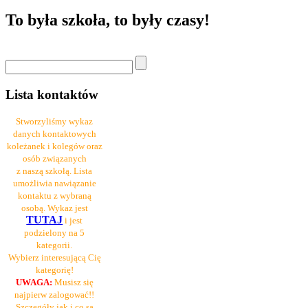
To była szkoła, to były czasy!
Lista kontaktów
Stworzyliśmy wykaz
danych kontaktowych
koleżanek i kolegów oraz
osób związanych
z naszą szkołą. Lista
umożliwia nawiązanie
kontaktu z wybraną
osobą. Wykaz jest
TUTAJ
i jest
podzielony na 5
kategorii.
Wybierz interesującą Cię
kategorię!
UWAGA:
Musisz się
najpierw zalogować!!
Szczegóły jak i co są