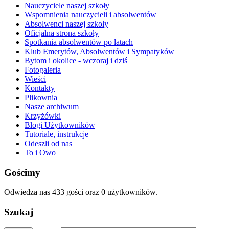
Nauczyciele naszej szkoły
Wspomnienia nauczycieli i absolwentów
Absolwenci naszej szkoły
Oficjalna strona szkoły
Spotkania absolwentów po latach
Klub Emerytów, Absolwentów i Sympatyków
Bytom i okolice - wczoraj i dziś
Fotogaleria
Wieści
Kontakty
Plikownia
Nasze archiwum
Krzyżówki
Blogi Użytkowników
Tutoriale, instrukcje
Odeszli od nas
To i Owo
Gościmy
Odwiedza nas 433 gości oraz 0 użytkowników.
Szukaj