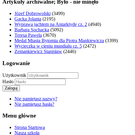
Artykuły archiwalne; Było - nie minęło
Józef Dobrowolski
(3499)
Gacka Jolanta
(2195)
Wyprawa jachtem na Antarktydę cz. 2
(4940)
Barbara Sochacka
(5092)
Teresa Pawela
(3670)
Medal Miasta Bytomia dla Piotra Mankiewicza
(3399)
Wycieczka w cieniu mundialu cz. 5
(2472)
Zemankiewicz Stanisław
(2446)
Logowanie
Użytkownik
Hasło
Zaloguj
Nie pamiętasz nazwy?
Nie pamiętasz hasła?
Menu główne
Strona Startowa
Nasza szkoła