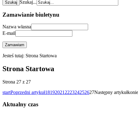
Szukaj...
Zamawianie biuletynu
Nazwa własna
E-mail
Zamawiam
Jesteś tutaj:
Strona Startowa
Strona Startowa
Strona 27 z 27
start
Poprzedni artykuł
18
19
20
21
22
23
24
25
26
27
Następny artykuł
koni
Aktualny czas