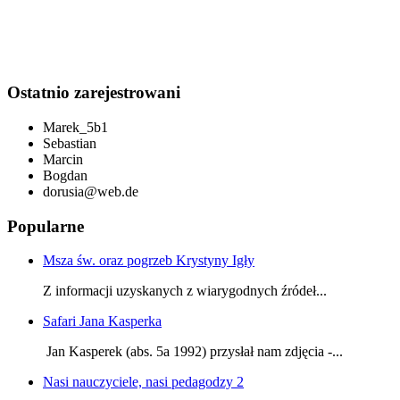
Ostatnio zarejestrowani
Marek_5b1
Sebastian
Marcin
Bogdan
dorusia@web.de
Popularne
Msza św. oraz pogrzeb Krystyny Igły
Z informacji uzyskanych z wiarygodnych źródeł...
Safari Jana Kasperka
Jan Kasperek (abs. 5a 1992) przysłał nam zdjęcia -...
Nasi nauczyciele, nasi pedagodzy 2