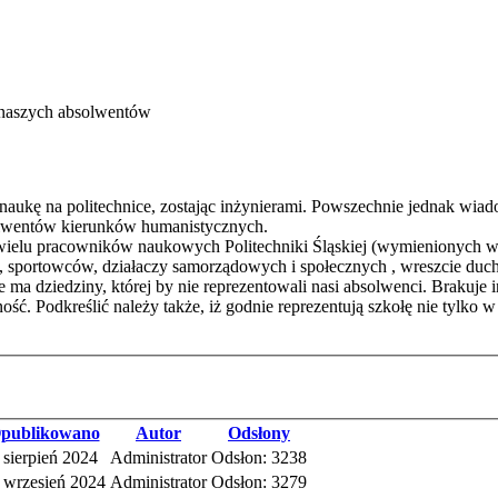
 naszych absolwentów
aukę na politechnice, zostając inżynierami. Powszechnie jednak wiad
solwentów kierunków humanistycznych.
lu pracowników naukowych Politechniki Śląskiej (wymienionych w pier
sportowców, działaczy samorządowych i społecznych , wreszcie duch
e ma dziedziny, której by nie reprezentowali nasi absolwenci. Brakuje in
ość. Podkreślić należy także, iż godnie reprezentują szkołę nie tylko w
publikowano
Autor
Odsłony
 sierpień 2024
Administrator
Odsłon: 3238
 wrzesień 2024
Administrator
Odsłon: 3279