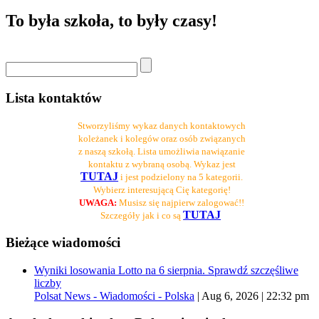
To była szkoła, to były czasy!
Lista kontaktów
Stworzyliśmy wykaz danych kontaktowych
koleżanek i kolegów oraz osób związanych
z naszą szkołą. Lista umożliwia nawiązanie
kontaktu z wybraną osobą. Wykaz jest
TUTAJ
i jest podzielony na 5 kategorii.
Wybierz interesującą Cię kategorię!
UWAGA:
Musisz się najpierw zalogować!!
TUTAJ
Szczegóły jak i co są
Bieżące wiadomości
Wyniki losowania Lotto na 6 sierpnia. Sprawdź szczęśliwe
liczby
Polsat News - Wiadomości - Polska
|
Aug 6, 2026 | 22:32 pm