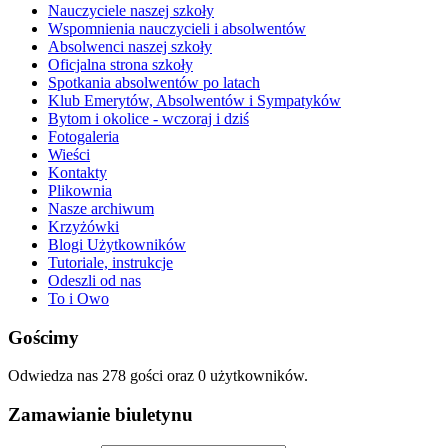
Nauczyciele naszej szkoły
Wspomnienia nauczycieli i absolwentów
Absolwenci naszej szkoły
Oficjalna strona szkoły
Spotkania absolwentów po latach
Klub Emerytów, Absolwentów i Sympatyków
Bytom i okolice - wczoraj i dziś
Fotogaleria
Wieści
Kontakty
Plikownia
Nasze archiwum
Krzyżówki
Blogi Użytkowników
Tutoriale, instrukcje
Odeszli od nas
To i Owo
Gościmy
Odwiedza nas 278 gości oraz 0 użytkowników.
Zamawianie biuletynu