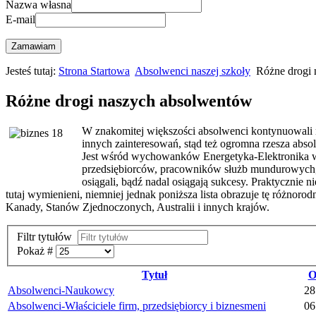
Nazwa własna
E-mail
Zamawiam
Jesteś tutaj:
Strona Startowa
Absolwenci naszej szkoły
Różne drogi
Różne drogi naszych absolwentów
W znakomitej większości absolwenci kontynuowali n
innych zainteresowań, stąd też ogromna rzesza ab
Jest wśród wychowanków Energetyka-Elektronika wie
przedsiębiorców, pracowników służb mundurowych, 
osiągali, bądź nadal osiągają sukcesy. Praktycznie ni
tutaj wymienieni, niemniej jednak poniższa lista obrazuje tę różnorodn
Kanady, Stanów Zjednoczonych, Australii i innych krajów.
Filtr tytułów
Pokaż #
Tytuł
O
Absolwenci-Naukowcy
28
Absolwenci-Właściciele firm, przedsiębiorcy i biznesmeni
06