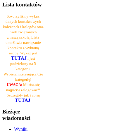
Lista kontaktów
Stworzyliśmy wykaz
danych kontaktowych
koleżanek i kolegów oraz
osób związanych
z naszą szkołą. Lista
umożliwia nawiązanie
kontaktu z wybraną
osobą. Wykaz jest
TUTAJ
i jest
podzielony na 5
kategorii.
Wybierz interesującą Cię
kategorię!
UWAGA:
Musisz się
najpierw zalogować!!
Szczegóły jak i co są
TUTAJ
Bieżące
wiadomości
Wyniki