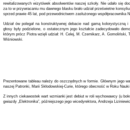
rewitalizowanych wizytówek absolwentów naszej szkoły. Nie udało się do
za to w przywracaniu mu dawnego blasku brało udział prześwietne konsyl
sprzed prawie 45 lat, pod przewodnictwem zasłużonego współpracownika Na
Udział ów polegał na konstruktywnej debacie nad gamą kolorystyczną i
głosy były podzielone, o ostatecznym jego kształcie zadecydowało dem
którym prócz Piotra wzięli udział: H. Celej, M. Czernikarz, A. Gomoliński,
Wiśniowski.
Prezentowane tableau należy do oszczędnych w formie. Głównym jego wal
naszej Patronki, Marii Skłodowskiej-Curie, którego obecność w Roku Nauki P
Z innych ciekawostek wart wzmianki jest debiut w roli wychowawcy (u bo
gwiazdy „Elektronika”, późniejszego jego wicedyrektora, Andrzeja Liziniewi