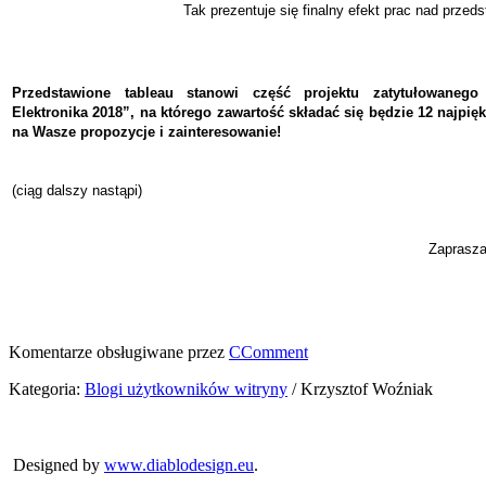
Tak prezentuje się finalny efekt prac nad przed
Przedstawione tableau stanowi część projektu zatytułowanego
Elektronika 2018”, na którego zawartość składać się będzie 12 najpię
na Wasze propozycje i zainteresowanie!
(ciąg dalszy nastąpi)
Zaprasza
Komentarze obsługiwane przez
CComment
Kategoria:
Blogi użytkowników witryny
/
Krzysztof Woźniak
Copyright © 2026
Blog użytkowników trony absolwentów E-E w
Bytomiu
Rights Reserved.
Designed by
www.diablodesign.eu
.