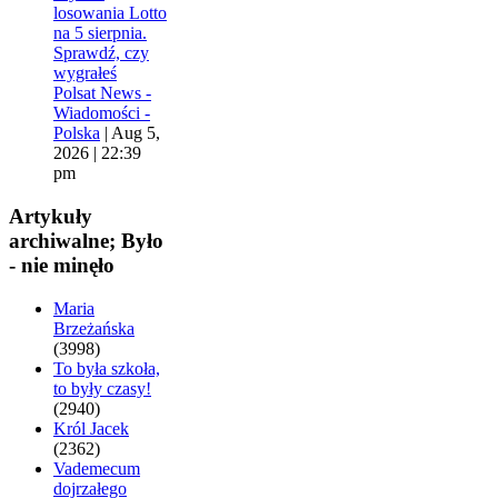
losowania Lotto
na 5 sierpnia.
Sprawdź, czy
wygrałeś
Polsat News -
Wiadomości -
Polska
|
Aug 5,
2026 | 22:39
pm
Artykuły
archiwalne; Było
- nie minęło
Maria
Brzeżańska
(3998)
To była szkoła,
to były czasy!
(2940)
Król Jacek
(2362)
Vademecum
dojrzałego