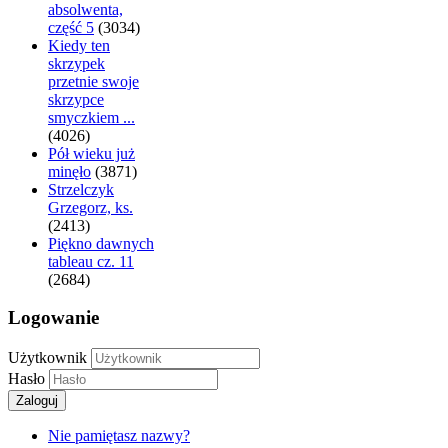
absolwenta,
część 5
(3034)
Kiedy ten
skrzypek
przetnie swoje
skrzypce
smyczkiem ...
(4026)
Pół wieku już
minęło
(3871)
Strzelczyk
Grzegorz, ks.
(2413)
Piękno dawnych
tableau cz. 11
(2684)
Logowanie
Użytkownik
Hasło
Zaloguj
Nie pamiętasz nazwy?