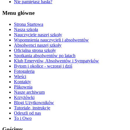
Nie pamiętasz hasła?
Menu główne
Strona Startowa
Nasza szkoła
Nauczyciele naszej szkoły
Wspomnienia nauczycieli i absolwentów
Absolwenci naszej szkoły
Oficjalna strona szkoły
Spotkania absolwentów po latach
Klub Emerytów, Absolwentów i Sympatyków
Bytom i okolice - wczoraj i dziś
Fotogaleria
Wieści
Kontakty
Plikownia
Nasze archiwum
Krzyżówki
Blogi Użytkowników
Tutoriale, instrukcje
Odeszli od nas
To i Owo
Gościmy