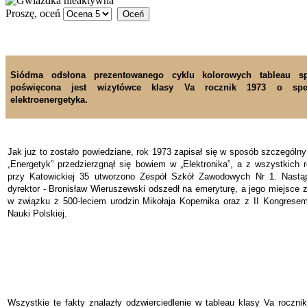
Proszę, oceń
Siódma odsłona prezentowanego cyklu kolorowych tableau sp
poświęcona jest wizytówce klasy Va rocznik 1973 o spec
elektroenergetyka.
Jak już to zostało powiedziane, rok 1973 zapisał się w sposób szczególny w
„Energetyk” przedzierzgnął się bowiem w „Elektronika”, a z wszystkich
przy Katowickiej 35 utworzono Zespół Szkół Zawodowych Nr 1. Nastąp
dyrektor - Bronisław Wieruszewski odszedł na emeryturę, a jego miejsce 
w związku z 500-leciem urodzin Mikołaja Kopernika oraz z II Kongrese
Nauki Polskiej.
Wszystkie te fakty znalazły odzwierciedlenie w tableau klasy Va roczn