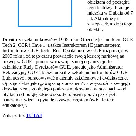
obiektem od początku
jego budowy. Pracuje i
mieszka w Dubaju od 7
lat. Aktualnie jest
zastępcą dyrektora tego
obiektu.
Dorota
zaczęła nurkować w 1996 roku. Obecnie jest nurkiem GUE
Tech 2, CCR i Cave 1, a także Instruktorem i Egzaminatorem
Instruktorów GUE Tech i Rec. Działalność w GUE rozpoczęła w
2005 roku i od tego czasu poświęciła swoją karierę nurkową na
rozwój w GUE i pomoc w rozwoju samej organizacji. Jest
członkiem Rady Dyrektorów GUE, pracuje jako Administrator
Rekreacyjny GUE i bierze udział w szkoleniu instruktorów GUE.
Lubi uczyć i opracowywać materiały szkoleniowe i dydaktyczne.
Opisuje siebie jako „związaną z oceanem”, z większością swojego
doświadczenia zdobytego podczas nurkowania w oceanach – od
płytkich raf po głębokie wraki. Jej opisem pracy i pasją jest
nauczanie, więc na pytanie o zawód często mówi: „Jestem
edukatorką”.
Zobacz też
TUTAJ
.