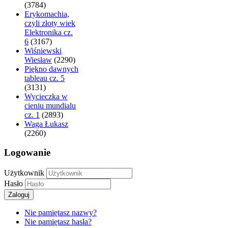
(3784)
Erykomachia,
czyli złoty wiek
Elektronika cz.
6
(3167)
Wiśniewski
Wiesław
(2290)
Piękno dawnych
tableau cz. 5
(3131)
Wycieczka w
cieniu mundialu
cz. 1
(2893)
Waga Łukasz
(2260)
Logowanie
Użytkownik
Hasło
Zaloguj
Nie pamiętasz nazwy?
Nie pamiętasz hasła?