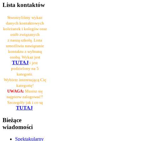
Lista kontaktów
Stworzyliśmy wykaz
danych kontaktowych
koleżanek i kolegów oraz
osób związanych
z naszą szkołą. Lista
umożliwia nawiązanie
kontaktu z wybraną
osobą. Wykaz jest
TUTAJ
i jest
podzielony na 5
kategorii.
Wybierz interesującą Cię
kategorię!
UWAGA:
Musisz się
najpierw zalogować!!
Szczegóły jak i co są
TUTAJ
Bieżące
wiadomości
Spektakularny