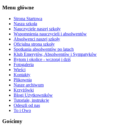
Menu główne
Strona Startowa
Nasza szkoła
Nauczyciele naszej szkoły
Wspomnienia nauczycieli i absolwentów
Absolwenci naszej szkoły
Oficjalna strona szkoły
Spotkania absolwentów po latach
Klub Emerytów, Absolwentów i Sympatyków
Bytom i okolice - wczoraj i dziś
Fotogaleria
Wieści
Kontakty
Plikownia
Nasze archiwum
Krzyżówki
Blogi Użytkowników
Tutoriale, instrukcje
Odeszli od nas
To i Owo
Gościmy