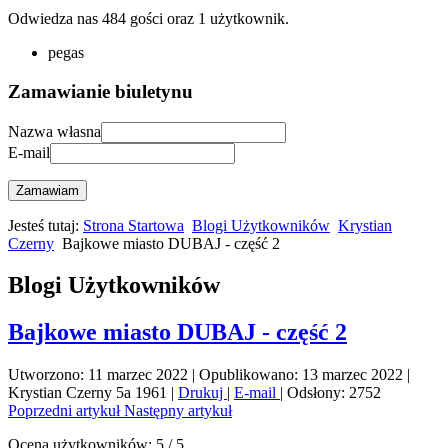
Odwiedza nas 484 gości oraz 1 użytkownik.
pegas
Zamawianie biuletynu
Nazwa własna
E-mail
Zamawiam
Jesteś tutaj:
Strona Startowa
Blogi Użytkowników
Krystian
Czerny
Bajkowe miasto DUBAJ - część 2
Blogi Użytkowników
Bajkowe miasto DUBAJ - część 2
Utworzono: 11 marzec 2022
|
Opublikowano: 13 marzec 2022
|
Krystian Czerny 5a 1961
|
Drukuj
|
E-mail
|
Odsłony: 2752
Poprzedni artykuł
Następny artykuł
Ocena użytkowników:
5
/
5