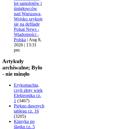
lot samolotów i
śmigłowców
nad Warszawą.
Wojsko szykuje
się na defiladę
Polsat News -
Wiadomości -
Polska
|
Aug 8,
2026 | 13:31
pm
Artykuły
archiwalne; Było
- nie minęło
Erykomachia,
czyli złoty wiek
Elektronika cz.
1
(3467)
Piękno dawnych
tableau cz. 16
(3205)
Klasyka po
śląsku cz. 5