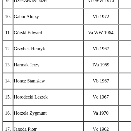
9.
Dzierżawiec Józef
Vb WW 1970
10.
Gabor Alojzy
Vb 1972
11.
Górski Edward
Va WW 1964
12.
Grzybek Henryk
Vb 1967
13.
Harmak Jerzy
IVa 1959
14.
Honcz Stanisław
Vb 1967
15.
Horodecki Leszek
Vc 1967
16.
Horzela Zygmunt
Va 1970
17.
Jagoda Piotr
Vc 1962