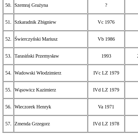
50.
Szemraj Grażyna
?
51.
Szkaradnik Zbigniew
Vc 1976
52.
Świerczyński Mariusz
Vb 1986
53.
Tarasiński Przemysław
1993
54.
Wadowski Włodzimierz
IVc LZ 1979
55.
Wąsowicz Kazimierz
IVd LZ 1979
56.
Wieczorek Henryk
Va 1971
57.
Zmenda Grzegorz
IVd LZ 1978