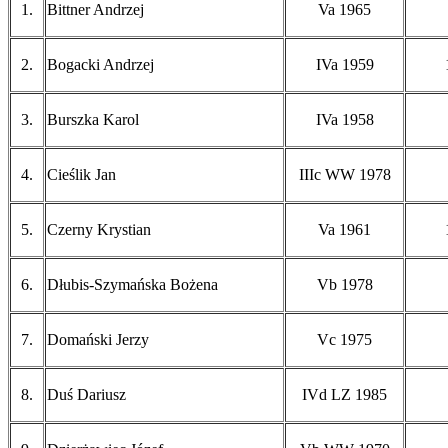
1.
Bittner Andrzej
Va 1965
2.
Bogacki Andrzej
IVa 1959
3.
Burszka Karol
IVa 1958
4.
Cieślik Jan
IIIc WW 1978
5.
Czerny Krystian
Va 1961
6.
Dłubis-Szymańska Bożena
Vb 1978
7.
Domański Jerzy
Vc 1975
8.
Duś Dariusz
IVd LZ 1985