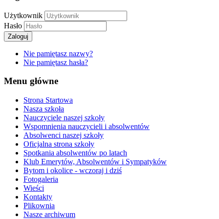
Użytkownik
Hasło
Zaloguj
Nie pamiętasz nazwy?
Nie pamiętasz hasła?
Menu główne
Strona Startowa
Nasza szkoła
Nauczyciele naszej szkoły
Wspomnienia nauczycieli i absolwentów
Absolwenci naszej szkoły
Oficjalna strona szkoły
Spotkania absolwentów po latach
Klub Emerytów, Absolwentów i Sympatyków
Bytom i okolice - wczoraj i dziś
Fotogaleria
Wieści
Kontakty
Plikownia
Nasze archiwum