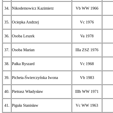
34.
Nikodemowicz Kazimierz
Vb WW 1966
35.
Ociepka Andrzej
Vc 1976
36.
Osoba Leszek
Va 1978
37.
Osoba Marian
IIIa ZSZ 1976
38.
Pałka Ryszard
Vc 1968
39.
Picheta-Świerczyńska Iwona
Vb 1983
40.
Pietrasz Władysław
IIIb WW 1971
41.
Piguła Stanisław
Vc WW 1963