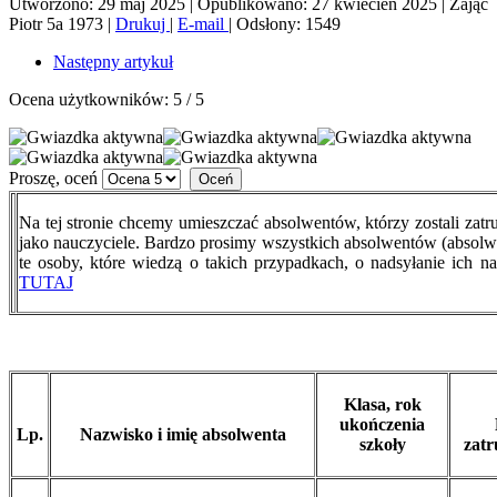
Utworzono: 29 maj 2025
|
Opublikowano: 27 kwiecień 2025
|
Zając
Piotr 5a 1973
|
Drukuj
|
E-mail
|
Odsłony: 1549
Następny artykuł
Ocena użytkowników:
5
/
5
Proszę, oceń
Na tej stronie chcemy umieszczać absolwentów, którzy zostali zatr
jako nauczyciele. Bardzo prosimy wszystkich absolwentów (absolwe
te osoby, które wiedzą o takich przypadkach, o nadsyłanie ich na
TUTAJ
Klasa, rok
ukończenia
Lp.
Nazwisko i imię absolwenta
szkoły
zatr