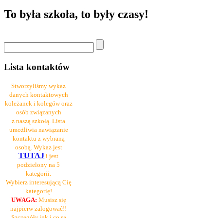
To była szkoła, to były czasy!
Lista kontaktów
Stworzyliśmy wykaz
danych kontaktowych
koleżanek i kolegów oraz
osób związanych
z naszą szkołą. Lista
umożliwia nawiązanie
kontaktu z wybraną
osobą. Wykaz jest
TUTAJ
i jest
podzielony na 5
kategorii.
Wybierz interesującą Cię
kategorię!
UWAGA:
Musisz się
najpierw zalogować!!
Szczegóły jak i co są