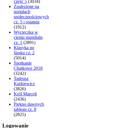
część 5
(3034)
Znalezione na
portalach
społecznościowych
cz. 5 i ostatnia
(1912)
Wycieczka w
cieniu mundialu
cz. 1
(2891)
Klasyka po
śląsku cz. 2
(5014)
Spotkanie
Chatkowe 2018
(3242)
Tadeusz
Kurkiewicz
(3826)
Król Marceli
(2436)
Piękno dawnych
tableau cz. 8
(2825)
Logowanie