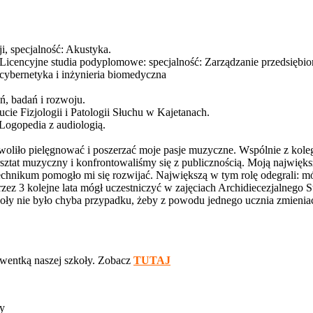
i, specjalność: Akustyka.
icencyjne studia podyplomowe: specjalność: Zarządzanie przedsiębio
ocybernetyka i inżynieria biomedyczna
ń, badań i rozwoju.
ie Fizjologii i Patologii Słuchu w Kajetanach.
ogopedia z audiologią.
liło pielęgnować i poszerzać moje pasje muzyczne. Wspólnie z kolegam
sztat muzyczny i konfrontowaliśmy się z publicznością. Moją najwięks
hnikum pomogło mi się rozwijać. Największą w tym rolę odegrali: m
m przez 3 kolejne lata mógł uczestniczyć w zajęciach Archidiecezjaln
zkoły nie było chyba przypadku, żeby z powodu jednego ucznia zmieniać
olwentką naszej szkoły. Zobacz
TUTAJ
y