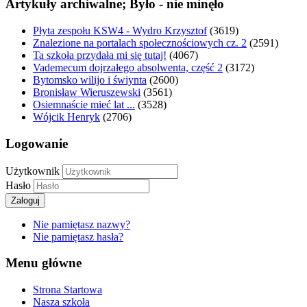
Artykuły archiwalne; Było - nie minęło
Płyta zespołu KSW4 - Wydro Krzysztof
(3619)
Znalezione na portalach społecznościowych cz. 2
(2591)
Ta szkoła przydała mi się tutaj!
(4067)
Vademecum dojrzałego absolwenta, część 2
(3172)
Bytomsko wilijo i świynta
(2600)
Bronisław Wieruszewski
(3561)
Osiemnaście mieć lat ...
(3528)
Wójcik Henryk
(2706)
Logowanie
Użytkownik
Hasło
Zaloguj
Nie pamiętasz nazwy?
Nie pamiętasz hasła?
Menu główne
Strona Startowa
Nasza szkoła