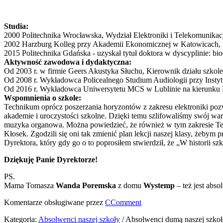
Studia:
2000 Politechnika Wrocławska, Wydział Elektroniki i Telekomunikacj
2002 Harzburg Kolleg przy Akademii Ekonomicznej w Katowicach, L
2015 Politechnika Gdańska - uzyskał tytuł doktora w dyscyplinie: bi
Aktywność zawodowa i dydaktyczna:
Od 2003 r. w firmie Geers Akustyka Słuchu, Kierownik działu szkole
Od 2008 r. Wykładowca Policealnego Studium Audiologii przy Instytuc
Od 2016 r. Wykładowca Uniwersytetu MCS w Lublinie na kierunku L
Wspomnienia o szkole:
Technikum oprócz poszerzania horyzontów z zakresu elektroniki pozwo
akademie i uroczystości szkolne. Dzięki temu szlifowaliśmy swój war
muzyka organowa. Można powiedzieć, że również w tym zakresie Tec
Kłosek. Zgodzili się oni tak zmienić plan lekcji naszej klasy, żeby
Dyrektora, który gdy go o to poprosiłem stwierdził, że „W historii s
Dziękuję Panie Dyrektorze!
PS.
Mama Tomasza
Wanda Poremska
z domu
Wystemp
– też jest abs
Komentarze obsługiwane przez
CComment
Kategoria:
Absolwenci naszej szkoły
/
Absolwenci dumą naszej szkoł