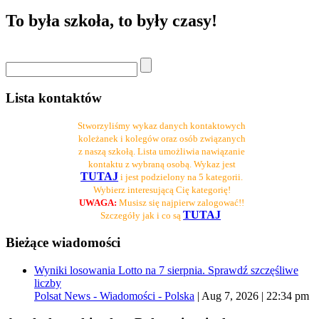
To była szkoła, to były czasy!
Lista kontaktów
Stworzyliśmy wykaz danych kontaktowych
koleżanek i kolegów oraz osób związanych
z naszą szkołą. Lista umożliwia nawiązanie
kontaktu z wybraną osobą. Wykaz jest
TUTAJ
i jest podzielony na 5 kategorii.
Wybierz interesującą Cię kategorię!
UWAGA:
Musisz się najpierw zalogować!!
TUTAJ
Szczegóły jak i co są
Bieżące wiadomości
Wyniki losowania Lotto na 7 sierpnia. Sprawdź szczęśliwe
liczby
Polsat News - Wiadomości - Polska
|
Aug 7, 2026 | 22:34 pm