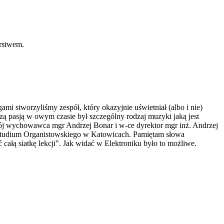
rstwem.
i stworzyliśmy zespół, który okazyjnie uświetniał (albo i nie)
zą pasją w owym czasie był szczególny rodzaj muzyki jaką jest
ój wychowawca mgr Andrzej Bonar i w-ce dyrektor mgr inż. Andrzej
ego Studium Organistowskiego w Katowicach. Pamiętam słowa
 całą siatkę lekcji". Jak widać w Elektroniku było to możliwe.