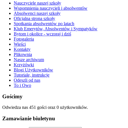
Nauczyciele naszej szkoły
Wspomnienia nauczycieli i absolwentów
Absolwenci naszej szkoły
Oficjalna strona szkoły
Spotkania absolwentów po latach
Klub Emerytów, Absolwentów i Sympatyków
Bytom i okolice - wczoraj i dziś
Fotogaleria
Wieści
Kontakty
Plikownia
Nasze archiwum
Krzyżówki
Blogi Użytkowników
Tutoriale, instrukcje
Odeszli od nas
To i Owo
Gościmy
Odwiedza nas 451 gości oraz 0 użytkowników.
Zamawianie biuletynu