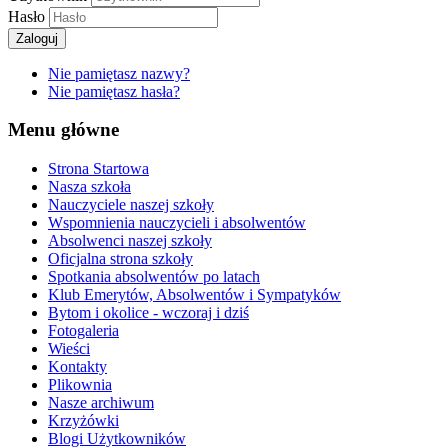
Hasło
Zaloguj
Nie pamiętasz nazwy?
Nie pamiętasz hasła?
Menu główne
Strona Startowa
Nasza szkoła
Nauczyciele naszej szkoły
Wspomnienia nauczycieli i absolwentów
Absolwenci naszej szkoły
Oficjalna strona szkoły
Spotkania absolwentów po latach
Klub Emerytów, Absolwentów i Sympatyków
Bytom i okolice - wczoraj i dziś
Fotogaleria
Wieści
Kontakty
Plikownia
Nasze archiwum
Krzyżówki
Blogi Użytkowników