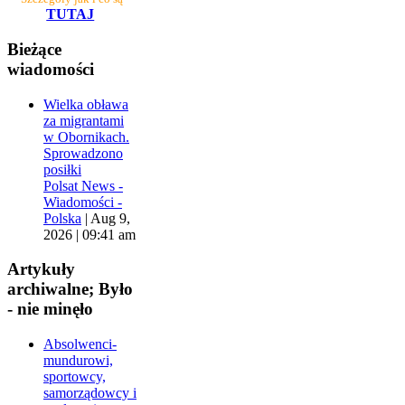
TUTAJ
Bieżące
wiadomości
Wielka obława
za migrantami
w Obornikach.
Sprowadzono
posiłki
Polsat News -
Wiadomości -
Polska
|
Aug 9,
2026 | 09:41 am
Artykuły
archiwalne; Było
- nie minęło
Absolwenci-
mundurowi,
sportowcy,
samorządowcy i