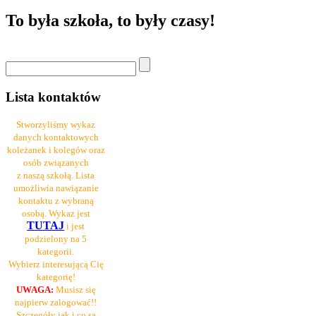
To była szkoła, to były czasy!
Lista kontaktów
Stworzyliśmy wykaz
danych kontaktowych
koleżanek i kolegów oraz
osób związanych
z naszą szkołą. Lista
umożliwia nawiązanie
kontaktu z wybraną
osobą. Wykaz jest
TUTAJ
i jest
podzielony na 5
kategorii.
Wybierz interesującą Cię
kategorię!
UWAGA:
Musisz się
najpierw zalogować!!
Szczegóły jak i co są