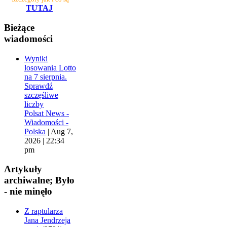
TUTAJ
Bieżące
wiadomości
Wyniki
losowania Lotto
na 7 sierpnia.
Sprawdź
szczęśliwe
liczby
Polsat News -
Wiadomości -
Polska
|
Aug 7,
2026 | 22:34
pm
Artykuły
archiwalne; Było
- nie minęło
Z raptularza
Jana Jendrzeja