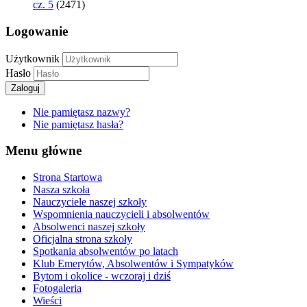
cz. 5
(2471)
Logowanie
Użytkownik
Hasło
Zaloguj
Nie pamiętasz nazwy?
Nie pamiętasz hasła?
Menu główne
Strona Startowa
Nasza szkoła
Nauczyciele naszej szkoły
Wspomnienia nauczycieli i absolwentów
Absolwenci naszej szkoły
Oficjalna strona szkoły
Spotkania absolwentów po latach
Klub Emerytów, Absolwentów i Sympatyków
Bytom i okolice - wczoraj i dziś
Fotogaleria
Wieści