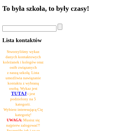
To była szkoła, to były czasy!
Lista kontaktów
Stworzyliśmy wykaz
danych kontaktowych
koleżanek i kolegów oraz
osób związanych
z naszą szkołą. Lista
umożliwia nawiązanie
kontaktu z wybraną
osobą. Wykaz jest
TUTAJ
i jest
podzielony na 5
kategorii.
Wybierz interesującą Cię
kategorię!
UWAGA:
Musisz się
najpierw zalogować!!
Szczegóły jak i co są