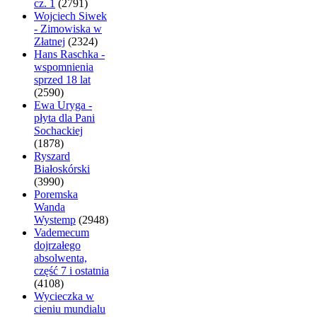
cz. 1
(2791)
Wojciech Siwek
- Zimowiska w
Złatnej
(2324)
Hans Raschka -
wspomnienia
sprzed 18 lat
(2590)
Ewa Uryga -
płyta dla Pani
Sochackiej
(1878)
Ryszard
Białoskórski
(3990)
Poremska
Wanda
Wystemp
(2948)
Vademecum
dojrzałego
absolwenta,
część 7 i ostatnia
(4108)
Wycieczka w
cieniu mundialu