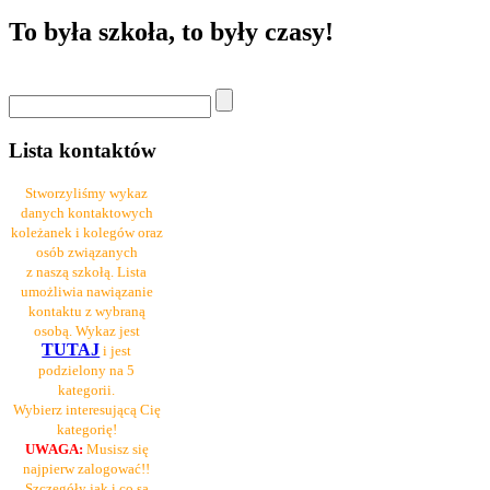
To była szkoła, to były czasy!
Lista kontaktów
Stworzyliśmy wykaz
danych kontaktowych
koleżanek i kolegów oraz
osób związanych
z naszą szkołą. Lista
umożliwia nawiązanie
kontaktu z wybraną
osobą. Wykaz jest
TUTAJ
i jest
podzielony na 5
kategorii.
Wybierz interesującą Cię
kategorię!
UWAGA:
Musisz się
najpierw zalogować!!
Szczegóły jak i co są