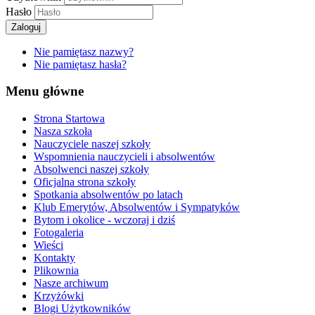
Hasło
Zaloguj
Nie pamiętasz nazwy?
Nie pamiętasz hasła?
Menu główne
Strona Startowa
Nasza szkoła
Nauczyciele naszej szkoły
Wspomnienia nauczycieli i absolwentów
Absolwenci naszej szkoły
Oficjalna strona szkoły
Spotkania absolwentów po latach
Klub Emerytów, Absolwentów i Sympatyków
Bytom i okolice - wczoraj i dziś
Fotogaleria
Wieści
Kontakty
Plikownia
Nasze archiwum
Krzyżówki
Blogi Użytkowników