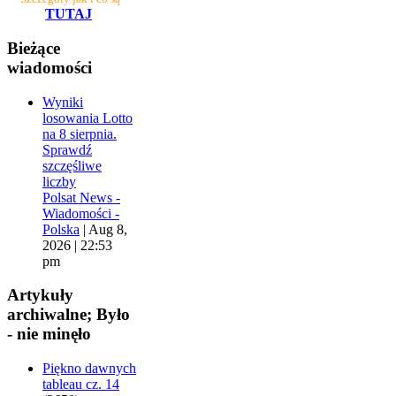
TUTAJ
Bieżące
wiadomości
Wyniki
losowania Lotto
na 8 sierpnia.
Sprawdź
szczęśliwe
liczby
Polsat News -
Wiadomości -
Polska
|
Aug 8,
2026 | 22:53
pm
Artykuły
archiwalne; Było
- nie minęło
Piękno dawnych
tableau cz. 14