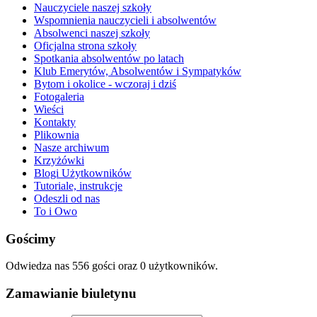
Nauczyciele naszej szkoły
Wspomnienia nauczycieli i absolwentów
Absolwenci naszej szkoły
Oficjalna strona szkoły
Spotkania absolwentów po latach
Klub Emerytów, Absolwentów i Sympatyków
Bytom i okolice - wczoraj i dziś
Fotogaleria
Wieści
Kontakty
Plikownia
Nasze archiwum
Krzyżówki
Blogi Użytkowników
Tutoriale, instrukcje
Odeszli od nas
To i Owo
Gościmy
Odwiedza nas 556 gości oraz 0 użytkowników.
Zamawianie biuletynu