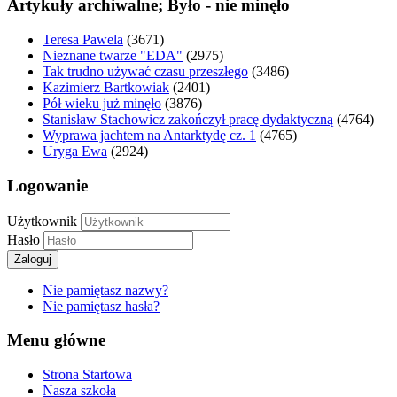
Artykuły archiwalne; Było - nie minęło
Teresa Pawela
(3671)
Nieznane twarze "EDA"
(2975)
Tak trudno używać czasu przeszłego
(3486)
Kazimierz Bartkowiak
(2401)
Pół wieku już minęło
(3876)
Stanisław Stachowicz zakończył pracę dydaktyczną
(4764)
Wyprawa jachtem na Antarktydę cz. 1
(4765)
Uryga Ewa
(2924)
Logowanie
Użytkownik
Hasło
Zaloguj
Nie pamiętasz nazwy?
Nie pamiętasz hasła?
Menu główne
Strona Startowa
Nasza szkoła