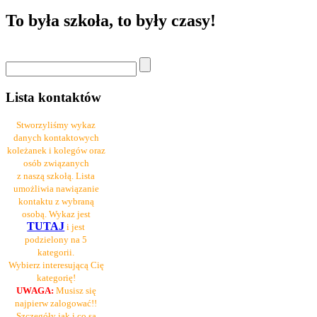
To była szkoła, to były czasy!
Lista kontaktów
Stworzyliśmy wykaz
danych kontaktowych
koleżanek i kolegów oraz
osób związanych
z naszą szkołą. Lista
umożliwia nawiązanie
kontaktu z wybraną
osobą. Wykaz jest
TUTAJ
i jest
podzielony na 5
kategorii.
Wybierz interesującą Cię
kategorię!
UWAGA:
Musisz się
najpierw zalogować!!
Szczegóły jak i co są