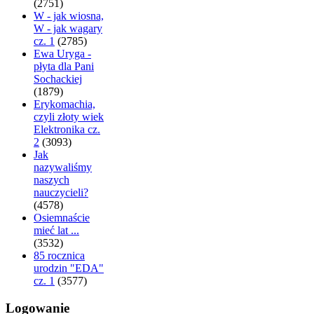
(2751)
W - jak wiosna,
W - jak wagary
cz. 1
(2785)
Ewa Uryga -
płyta dla Pani
Sochackiej
(1879)
Erykomachia,
czyli złoty wiek
Elektronika cz.
2
(3093)
Jak
nazywaliśmy
naszych
nauczycieli?
(4578)
Osiemnaście
mieć lat ...
(3532)
85 rocznica
urodzin "EDA"
cz. 1
(3577)
Logowanie