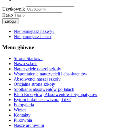
Użytkownik
Hasło
Zaloguj
Nie pamiętasz nazwy?
Nie pamiętasz hasła?
Menu główne
Strona Startowa
Nasza szkoła
Nauczyciele naszej szkoły
Wspomnienia nauczycieli i absolwentów
Absolwenci naszej szkoły
Oficjalna strona szkoły
Spotkania absolwentów po latach
Klub Emerytów, Absolwentów i Sympatyków
Bytom i okolice - wczoraj i dziś
Fotogaleria
Wieści
Kontakty
Plikownia
Nasze archiwum