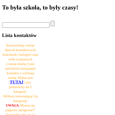
To była szkoła, to były czasy!
Lista kontaktów
Stworzyliśmy wykaz
danych kontaktowych
koleżanek i kolegów oraz
osób związanych
z naszą szkołą. Lista
umożliwia nawiązanie
kontaktu z wybraną
osobą. Wykaz jest
TUTAJ
i jest
podzielony na 5
kategorii.
Wybierz interesującą Cię
kategorię!
UWAGA:
Musisz się
najpierw zalogować!!
Szczegóły jak i co są