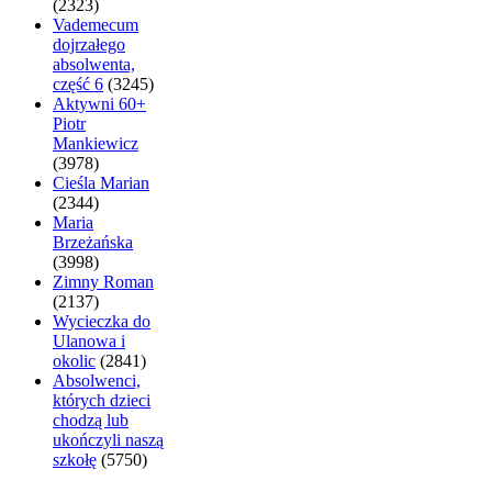
(2323)
Vademecum
dojrzałego
absolwenta,
część 6
(3245)
Aktywni 60+
Piotr
Mankiewicz
(3978)
Cieśla Marian
(2344)
Maria
Brzeżańska
(3998)
Zimny Roman
(2137)
Wycieczka do
Ulanowa i
okolic
(2841)
Absolwenci,
których dzieci
chodzą lub
ukończyli naszą
szkołę
(5750)