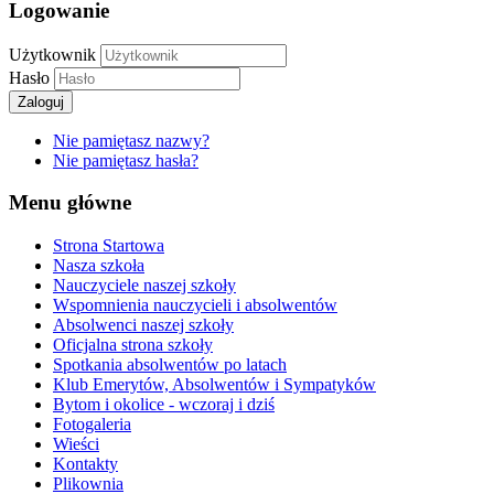
Logowanie
Użytkownik
Hasło
Zaloguj
Nie pamiętasz nazwy?
Nie pamiętasz hasła?
Menu główne
Strona Startowa
Nasza szkoła
Nauczyciele naszej szkoły
Wspomnienia nauczycieli i absolwentów
Absolwenci naszej szkoły
Oficjalna strona szkoły
Spotkania absolwentów po latach
Klub Emerytów, Absolwentów i Sympatyków
Bytom i okolice - wczoraj i dziś
Fotogaleria
Wieści
Kontakty
Plikownia