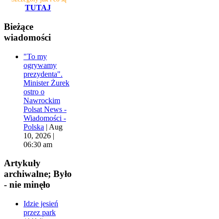
TUTAJ
Bieżące
wiadomości
"To my
ogrywamy
prezydenta".
Minister Żurek
ostro o
Nawrockim
Polsat News -
Wiadomości -
Polska
|
Aug
10, 2026 |
06:30 am
Artykuły
archiwalne; Było
- nie minęło
Idzie jesień
przez park