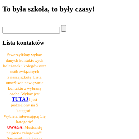
To była szkoła, to były czasy!
Lista kontaktów
Stworzyliśmy wykaz
danych kontaktowych
koleżanek i kolegów oraz
osób związanych
z naszą szkołą. Lista
umożliwia nawiązanie
kontaktu z wybraną
osobą. Wykaz jest
TUTAJ
i jest
podzielony na 5
kategorii.
Wybierz interesującą Cię
kategorię!
UWAGA:
Musisz się
najpierw zalogować!!
Szczegóły jak i co są