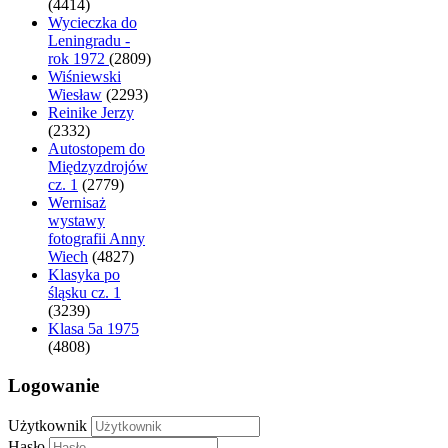
(4414)
Wycieczka do
Leningradu -
rok 1972
(2809)
Wiśniewski
Wiesław
(2293)
Reinike Jerzy
(2332)
Autostopem do
Międzyzdrojów
cz. 1
(2779)
Wernisaż
wystawy
fotografii Anny
Wiech
(4827)
Klasyka po
śląsku cz. 1
(3239)
Klasa 5a 1975
(4808)
Logowanie
Użytkownik
Hasło