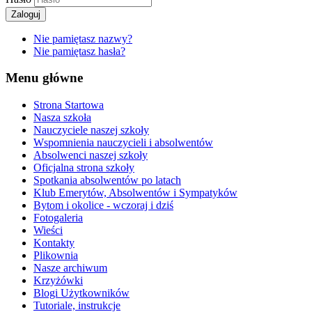
Zaloguj
Nie pamiętasz nazwy?
Nie pamiętasz hasła?
Menu główne
Strona Startowa
Nasza szkoła
Nauczyciele naszej szkoły
Wspomnienia nauczycieli i absolwentów
Absolwenci naszej szkoły
Oficjalna strona szkoły
Spotkania absolwentów po latach
Klub Emerytów, Absolwentów i Sympatyków
Bytom i okolice - wczoraj i dziś
Fotogaleria
Wieści
Kontakty
Plikownia
Nasze archiwum
Krzyżówki
Blogi Użytkowników
Tutoriale, instrukcje