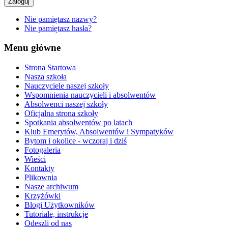
Zaloguj
Nie pamiętasz nazwy?
Nie pamiętasz hasła?
Menu główne
Strona Startowa
Nasza szkoła
Nauczyciele naszej szkoły
Wspomnienia nauczycieli i absolwentów
Absolwenci naszej szkoły
Oficjalna strona szkoły
Spotkania absolwentów po latach
Klub Emerytów, Absolwentów i Sympatyków
Bytom i okolice - wczoraj i dziś
Fotogaleria
Wieści
Kontakty
Plikownia
Nasze archiwum
Krzyżówki
Blogi Użytkowników
Tutoriale, instrukcje
Odeszli od nas