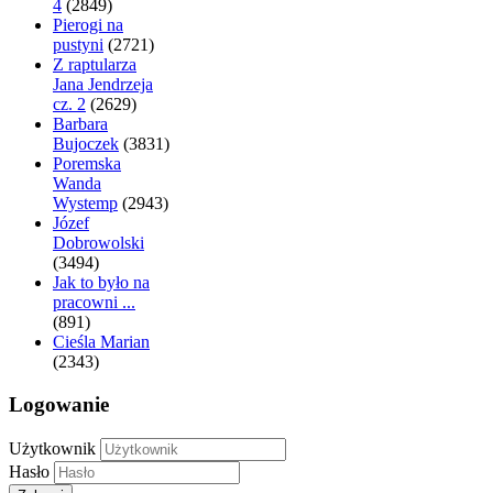
4
(2849)
Pierogi na
pustyni
(2721)
Z raptularza
Jana Jendrzeja
cz. 2
(2629)
Barbara
Bujoczek
(3831)
Poremska
Wanda
Wystemp
(2943)
Józef
Dobrowolski
(3494)
Jak to było na
pracowni ...
(891)
Cieśla Marian
(2343)
Logowanie
Użytkownik
Hasło