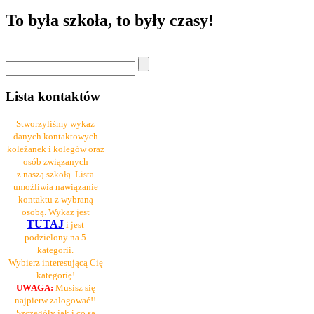
To była szkoła, to były czasy!
Lista kontaktów
Stworzyliśmy wykaz
danych kontaktowych
koleżanek i kolegów oraz
osób związanych
z naszą szkołą. Lista
umożliwia nawiązanie
kontaktu z wybraną
osobą. Wykaz jest
TUTAJ
i jest
podzielony na 5
kategorii.
Wybierz interesującą Cię
kategorię!
UWAGA:
Musisz się
najpierw zalogować!!
Szczegóły jak i co są