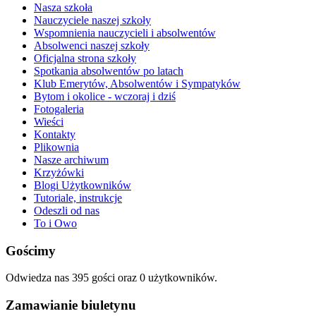
Nasza szkoła
Nauczyciele naszej szkoły
Wspomnienia nauczycieli i absolwentów
Absolwenci naszej szkoły
Oficjalna strona szkoły
Spotkania absolwentów po latach
Klub Emerytów, Absolwentów i Sympatyków
Bytom i okolice - wczoraj i dziś
Fotogaleria
Wieści
Kontakty
Plikownia
Nasze archiwum
Krzyżówki
Blogi Użytkowników
Tutoriale, instrukcje
Odeszli od nas
To i Owo
Gościmy
Odwiedza nas 395 gości oraz 0 użytkowników.
Zamawianie biuletynu