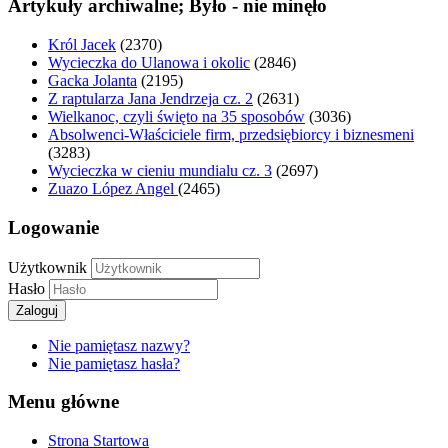
Artykuły archiwalne; Było - nie minęło
Król Jacek
(2370)
Wycieczka do Ulanowa i okolic
(2846)
Gacka Jolanta
(2195)
Z raptularza Jana Jendrzeja cz. 2
(2631)
Wielkanoc, czyli święto na 35 sposobów
(3036)
Absolwenci-Właściciele firm, przedsiębiorcy i biznesmeni
(3283)
Wycieczka w cieniu mundialu cz. 3
(2697)
Zuazo López Angel
(2465)
Logowanie
Użytkownik
Hasło
Zaloguj
Nie pamiętasz nazwy?
Nie pamiętasz hasła?
Menu główne
Strona Startowa