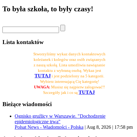
To była szkoła, to były czasy!
Lista kontaktów
Stworzyliśmy wykaz danych kontaktowych
koleżanek i kolegów oraz osób związanych
z naszą szkołą. Lista umożliwia nawiązanie
kontaktu z wybraną osobą. Wykaz jest
TUTAJ
i jest podzielony na 5 kategorii.
Wybierz interesującą Cię kategorię!
UWAGA:
Musisz się najpierw zalogować!!
TUTAJ
Szczegóły jak i co są
Bieżące wiadomości
Ognisko gruźlicy w Warszawie. "Dochodzenie
epidemiologiczne trwa"
Polsat News - Wiadomości - Polska
|
Aug 8, 2026 | 17:58 pm