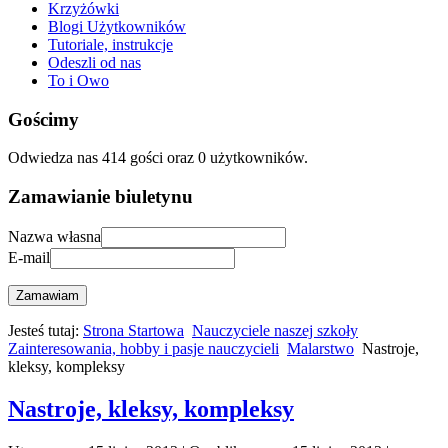
Krzyżówki
Blogi Użytkowników
Tutoriale, instrukcje
Odeszli od nas
To i Owo
Gościmy
Odwiedza nas 414 gości oraz 0 użytkowników.
Zamawianie biuletynu
Nazwa własna
E-mail
Zamawiam
Jesteś tutaj:
Strona Startowa
Nauczyciele naszej szkoły
Zainteresowania, hobby i pasje nauczycieli
Malarstwo
Nastroje,
kleksy, kompleksy
Nastroje, kleksy, kompleksy