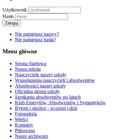
Użytkownik
Hasło
Zaloguj
Nie pamiętasz nazwy?
Nie pamiętasz hasła?
Menu główne
Strona Startowa
Nasza szkoła
Nauczyciele naszej szkoły
Wspomnienia nauczycieli i absolwentów
Absolwenci naszej szkoły
Oficjalna strona szkoły
Spotkania absolwentów po latach
Klub Emerytów, Absolwentów i Sympatyków
Bytom i okolice - wczoraj i dziś
Fotogaleria
Wieści
Kontakty
Plikownia
Nasze archiwum