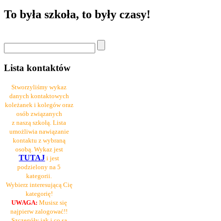
To była szkoła, to były czasy!
Lista kontaktów
Stworzyliśmy wykaz
danych kontaktowych
koleżanek i kolegów oraz
osób związanych
z naszą szkołą. Lista
umożliwia nawiązanie
kontaktu z wybraną
osobą. Wykaz jest
TUTAJ
i jest
podzielony na 5
kategorii.
Wybierz interesującą Cię
kategorię!
UWAGA:
Musisz się
najpierw zalogować!!
Szczegóły jak i co są