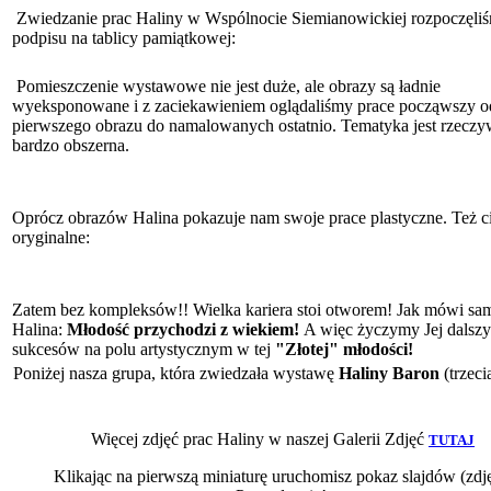
Zwiedzanie prac Haliny w Wspólnocie Siemianowickiej rozpoczęli
podpisu na tablicy pamiątkowej:
Pomieszczenie wystawowe nie jest duże, ale obrazy są ładnie
wyeksponowane i z zaciekawieniem oglądaliśmy prace począwszy od
pierwszego obrazu do namalowanych ostatnio. Tematyka jest rzeczy
bardzo obszerna.
Oprócz obrazów Halina pokazuje nam swoje prace plastyczne. Też c
oryginalne:
Zatem bez kompleksów!! Wielka kariera stoi otworem! Jak mówi sa
Halina:
Młodość przychodzi z wiekiem!
A więc życzymy Jej dalsz
sukcesów na polu artystycznym w tej
"Złotej" młodości!
Poniżej nasza grupa, która zwiedzała wystawę
Haliny Baron
(trzeci
Więcej zdjęć prac Haliny w naszej Galerii Zdjęć
TUTAJ
Klikając na pierwszą miniaturę uruchomisz pokaz slajdów (zdję