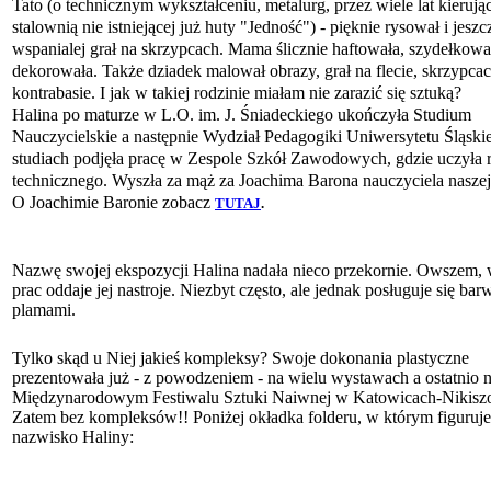
Tato (o technicznym wykształceniu, metalurg, przez wiele lat kierują
stalownią nie istniejącej już huty "Jedność") - pięknie rysował i jeszc
wspanialej grał na skrzypcach. Mama ślicznie haftowała, szydełkowa
dekorowała. Także dziadek malował obrazy, grał na flecie, skrzypcac
kontrabasie. I jak w takiej rodzinie miałam nie zarazić się sztuką?
Halina po maturze w L.O. im. J. Śniadeckiego ukończyła Studium
Nauczycielskie a następnie Wydział Pedagogiki Uniwersytetu Śląski
studiach podjęła pracę w Zespole Szkół Zawodowych, gdzie uczyła 
technicznego. Wyszła za mąż za Joachima Barona nauczyciela naszej
O Joachimie Baronie zobacz
TUTAJ
.
Nazwę swojej ekspozycji Halina nadała nieco przekornie. Owszem, 
prac oddaje jej nastroje. Niezbyt często, ale jednak posługuje się ba
plamami.
Tylko skąd u Niej jakieś kompleksy? Swoje dokonania plastyczne
prezentowała już - z powodzeniem - na wielu wystawach a ostatnio 
Międzynarodowym Festiwalu Sztuki Naiwnej w Katowicach-Nikisz
Zatem bez kompleksów!! Poniżej okładka folderu, w którym figuruje
nazwisko Haliny: