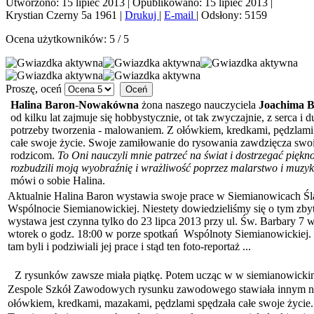
Utworzono: 15 lipiec 2013
|
Opublikowano: 15 lipiec 2013
|
Krystian Czerny 5a 1961
|
Drukuj
|
E-mail
|
Odsłony: 5159
Ocena użytkowników:
5
/
5
Proszę, oceń
Halina Baron
-
Nowakówna
żona naszego nauczyciela
Joachima 
od kilku lat zajmuje się hobbystycznie, ot tak zwyczajnie, z serca i d
potrzeby tworzenia - malowaniem. Z ołówkiem, kredkami, pędzlami
całe swoje życie. Swoje zamiłowanie do rysowania zawdzięcza sw
rodzicom.
To Oni nauczyli mnie patrzeć na świat i dostrzegać piękno
rozbudzili moją wyobraźnię i wrażliwość poprzez malarstwo i muzy
mówi o sobie Halina.
Aktualnie Halina Baron wystawia swoje prace w Siemianowicach Śl
Wspólnocie Siemianowickiej. Niestety dowiedzieliśmy się o tym zby
wystawa jest czynna tylko do 23 lipca 2013 przy ul. Św. Barbary 7 
wtorek o godz. 18:00 w porze spotkań Wspólnoty Siemianowickiej
tam byli i podziwiali jej prace i stąd ten foto-reportaż ...
Z rysunków zawsze miała piątkę. Potem ucząc w w siemianowicki
Zespole Szkół Zawodowych rysunku zawodowego stawiała innym n
ołówkiem, kredkami, mazakami, pędzlami spędzała całe swoje życie.