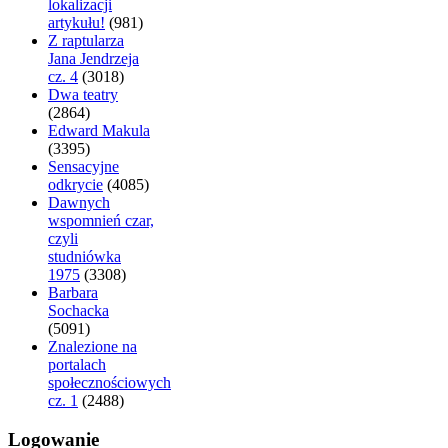
lokalizacji
artykułu!
(981)
Z raptularza
Jana Jendrzeja
cz. 4
(3018)
Dwa teatry
(2864)
Edward Makula
(3395)
Sensacyjne
odkrycie
(4085)
Dawnych
wspomnień czar,
czyli
studniówka
1975
(3308)
Barbara
Sochacka
(5091)
Znalezione na
portalach
społecznościowych
cz. 1
(2488)
Logowanie