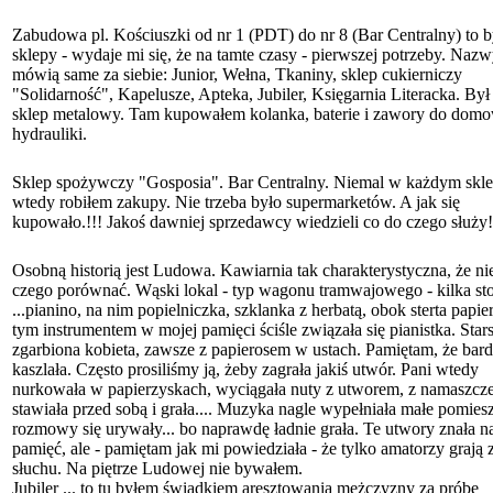
Zabudowa pl. Kościuszki od nr 1 (PDT) do nr 8 (Bar Centralny) to b
sklepy - wydaje mi się, że na tamte czasy - pierwszej potrzeby. Naz
mówią same za siebie: Junior, Wełna, Tkaniny, sklep cukierniczy
"Solidarność", Kapelusze, Apteka, Jubiler, Księgarnia Literacka. Był 
sklep metalowy. Tam kupowałem kolanka, baterie i zawory do dom
hydrauliki.
Sklep spożywczy "Gosposia". Bar Centralny. Niemal w każdym skle
wtedy robiłem zakupy. Nie trzeba było supermarketów. A jak się
kupowało.!!! Jakoś dawniej sprzedawcy wiedzieli co do czego służy!
Osobną historią jest Ludowa. Kawiarnia tak charakterystyczna, że n
czego porównać. Wąski lokal - typ wagonu tramwajowego - kilka sto
...pianino, na nim popielniczka, szklanka z herbatą, obok sterta papie
tym instrumentem w mojej pamięci ściśle związała się pianistka. Stars
zgarbiona kobieta, zawsze z papierosem w ustach. Pamiętam, że bar
kaszlała. Często prosiliśmy ją, żeby zagrała jakiś utwór. Pani wtedy
nurkowała w papierzyskach, wyciągała nuty z utworem, z namaszcz
stawiała przed sobą i grała.... Muzyka nagle wypełniała małe pomies
rozmowy się urywały... bo naprawdę ładnie grała. Te utwory znała n
pamięć, ale - pamiętam jak mi powiedziała - że tylko amatorzy grają 
słuchu. Na piętrze Ludowej nie bywałem.
Jubiler ... to tu byłem świadkiem aresztowania mężczyzny za próbę