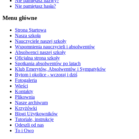
Nie pamiętasz nazwy?
Nie pamiętasz hasła?
Menu główne
Strona Startowa
Nasza szkoła
Nauczyciele naszej szkoły
Wspomnienia nauczycieli i absolwentów
Absolwenci naszej szkoły
Oficjalna strona szkoły
Spotkania absolwentów po latach
Klub Emerytów, Absolwentów i Sympatyków
Bytom i okolice - wczoraj i dziś
Fotogaleria
Wieści
Kontakty
Plikownia
Nasze archiwum
Krzyżówki
Blogi Użytkowników
Tutoriale, instrukcje
Odeszli od nas
To i Owo