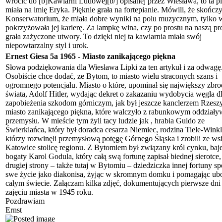
wrócić do [b]Kawiarni Ludowej[b/] opisanej przez Wiesława, to ta pi
miała na imię Eryka. Pięknie grała na fortepianie. Mówili, że skończy
Konserwatorium, że miała dobre wyniki na polu muzycznym, tylko 
pokrzyżowała jej karierę. Za lampkę wina, czy po prostu na naszą pr
grała zażyczone utwory. To dzięki niej ta kawiarnia miała swój
niepowtarzalny styl i urok.
Ernest Giesa 5a 1965
-
Miasto zanikającego piękna
Słowa podziękowania dla Wiesława Lipki za ten artykuł i za odwagę
Osobiście chce dodać, ze Bytom, to miasto wielu straconych szans i
ogromnego potencjału. Miasto o które, upominał się największy zbro
świata, Adolf Hitler, wydając dekret o zakazaniu wydobycia węgla d
zapobieżenia szkodom górniczym, jak był jeszcze kanclerzem Rzesz
miasto zanikającego piękna, które walczyło z rabunkowym oddział
przemysłu. W mieście tym żyli tacy ludzie jak , hrabia Guido ze
Świerklańca, który był doradca cesarza Niemiec, rodzina Tiele-Wink
którzy rozwinęli przemysłową potęgę Górnego Śląska i zrobili ze ws
Katowice stolicę regionu. Z Bytomiem był związany król cynku, baj
bogaty Karol Godula, który całą swą fortunę zapisał biednej sierotce,
drugiej strony – także tutaj w Bytomiu – dziedziczka innej fortuny sp
swe życie jako diakonisa, żyjąc w skromnym domku i pomagając ub
całym świecie. Załączam kilka zdjęć, dokumentujących pierwsze dni
zajęciu miasta w 1945 roku.
Pozdrawiam
Ernst