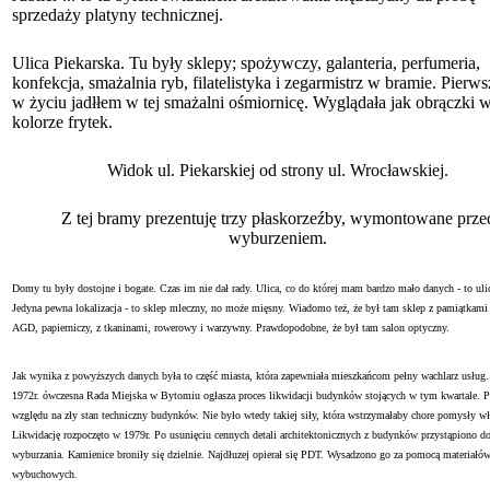
sprzedaży platyny technicznej.
Ulica Piekarska. Tu były sklepy; spożywczy, galanteria, perfumeria,
konfekcja, smażalnia ryb, filatelistyka i zegarmistrz w bramie. Pierws
w życiu jadłłem w tej smażalni ośmiornicę. Wyglądała jak obrączki 
kolorze frytek.
Widok ul. Piekarskiej od strony ul. Wrocławskiej.
Z tej bramy prezentuję trzy płaskorzeźby, wymontowane prze
wyburzeniem.
Domy tu były dostojne i bogate. Czas im nie dał rady. Ulica, co do której mam bardzo mało danych - to ulic
Jedyna pewna lokalizacja - to sklep mleczny, no może mięsny. Wiadomo też, że był tam sklep z pamiątkami 
AGD, papierniczy, z tkaninami, rowerowy i warzywny. Prawdopodobne, że był tam salon optyczny.
Jak wynika z powyższych danych była to część miasta, która zapewniała mieszkańcom pełny wachlarz usług.
1972r. ówczesna Rada Miejska w Bytomiu ogłasza proces likwidacji budynków stojących w tym kwartale. 
względu na zły stan techniczny budynków. Nie było wtedy takiej siły, która wstrzymałaby chore pomysły wł
Likwidację rozpoczęto w 1979r. Po usunięciu cennych detali architektonicznych z budynków przystąpiono d
wyburzania. Kamienice broniły się dzielnie. Najdłuzej opierał się PDT. Wysadzono go za pomocą materiałó
wybuchowych.