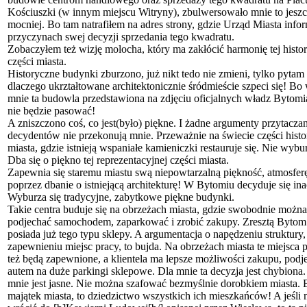
Kościuszki (w innym miejscu Witryny), zbulwersowało mnie to jesz
mocniej. Bo tam natrafiłem na adres strony, gdzie Urząd Miasta info
przyczynach swej decyzji sprzedania tego kwadratu.
Zobaczyłem też wizję molocha, który ma zakłócić harmonię tej histo
części miasta.
Historyczne budynki zburzono, już nikt tedo nie zmieni, tylko pytam
dlaczego ukrztałtowane architektonicznie śródmieście szpeci się! Bo
mnie ta budowla przedstawiona na zdjęciu oficjalnych władz Bytomi
nie będzie pasować!
A zniszczono coś, co jest(było) piękne. I żadne argumenty przytacza
decydentów nie przekonują mnie. Przeważnie na świecie części hist
miasta, gdzie istnieją wspaniałe kamieniczki restauruje się. Nie wybu
Dba się o piękno tej reprezentacyjnej części miasta.
Zapewnia się staremu miastu swą niepowtarzalną piękność, atmosfer
poprzez dbanie o istniejącą architekturę! W Bytomiu decyduje się ina
Wyburza się tradycyjne, zabytkowe piękne budynki.
Takie centra buduje się na obrzeżach miasta, gdzie swobodnie można
podjechać samochodem, zaparkować i zrobić zakupy. Zresztą Bytom
posiada już tego typu sklepy. A argumentacja o napędzeniu struktury,
zapewnieniu miejsc pracy, to bujda. Na obrzeżach miasta te miejsca 
też będą zapewnione, a klientela ma lepsze możliwości zakupu, podj
autem na duże parkingi sklepowe. Dla mnie ta decyzja jest chybiona.
mnie jest jasne. Nie można szafować bezmyślnie dorobkiem miasta. 
majątek miasta, to dziedzictwo wszystkich ich mieszkańców! A jeśli