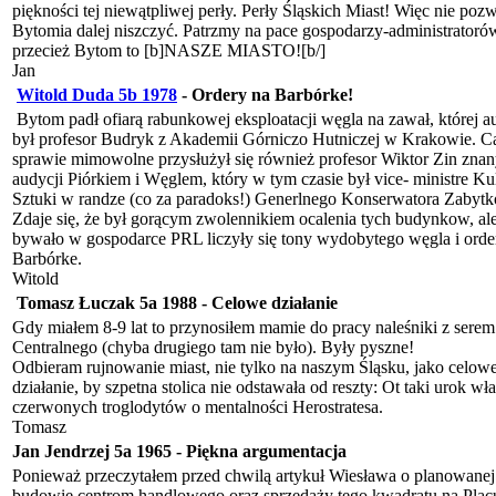
piękności tej niewątpliwej perły. Perły Śląskich Miast! Więc nie po
Bytomia dalej niszczyć. Patrzmy na pace gospodarzy-administratoró
przecież Bytom to [b]NASZE MIASTO![b/]
Jan
Witold Duda 5b 1978
-
Ordery na Barbórke!
Bytom padł ofiarą rabunkowej eksploatacji węgla na zawał, której a
był profesor Budryk z Akademii Górniczo Hutniczej w Krakowie. Cał
sprawie mimowolne przysłużył się również profesor Wiktor Zin znan
audycji Piórkiem i Węglem, który w tym czasie był vice- ministre Kul
Sztuki w randze (co za paradoks!) Generlnego Konserwatora Zabyt
Zdaje się, że był gorącym zwolennikiem ocalenia tych budynkow, ale
bywało w gospodarce PRL liczyły się tony wydobytego węgla i orde
Barbórke.
Witold
Tomasz Łuczak 5a 1988
-
Celowe działanie
Gdy miałem 8-9 lat to przynosiłem mamie do pracy naleśniki z serem
Centralnego (chyba drugiego tam nie było). Były pyszne!
Odbieram rujnowanie miast, nie tylko na naszym Śląsku, jako celow
działanie, by szpetna stolica nie odstawała od reszty: Ot taki urok wł
czerwonych troglodytów o mentalności Herostratesa.
Tomasz
Jan Jendrzej 5a 1965
-
Piękna argumentacja
Ponieważ przeczytałem przed chwilą artykuł Wiesława o planowanej
budowie centrom handlowego oraz sprzedaży tego kwadratu na Plac