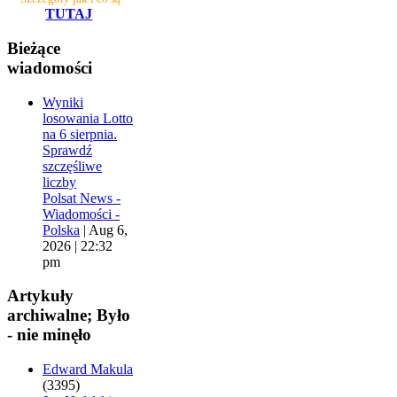
TUTAJ
Bieżące
wiadomości
Wyniki
losowania Lotto
na 6 sierpnia.
Sprawdź
szczęśliwe
liczby
Polsat News -
Wiadomości -
Polska
|
Aug 6,
2026 | 22:32
pm
Artykuły
archiwalne; Było
- nie minęło
Edward Makula
(3395)