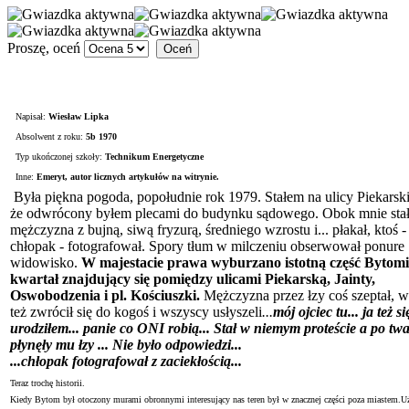
Proszę, oceń
Napisał:
Wiesław Lipka
Absolwent z roku:
5b 1970
Typ ukończonej szkoły:
Technikum Energetyczne
Inne:
Emeryt, autor licznych artykułów na witrynie.
Była piękna pogoda, popołudnie rok 1979. Stałem na ulicy Piekarskie
że odwrócony byłem plecami do budynku sądowego. Obok mnie stał 
mężczyzna z bujną, siwą fryzurą, średniego wzrostu i... płakał, ktoś 
chłopak - fotografował. Spory tłum w milczeniu obserwował ponure
widowisko.
W majestacie prawa wyburzano istotną część Bytomi
kwartał znajdujący się pomiędzy ulicami Piekarską, Jainty,
Oswobodzenia i pl. Kościuszki.
Mężczyzna przez łzy coś szeptał, w
też zwrócił się do kogoś i wszyscy usłyszeli
...
mój ojciec tu... ja też si
urodziłem... panie co ONI robią... Stał w niemym proteście a po tw
płynęły mu łzy ... Nie było odpowiedzi...
...chłopak fotografował z zaciekłością...
Teraz trochę historii.
Kiedy Bytom był otoczony murami obronnymi interesujący nas teren był w znacznej części poza miastem.