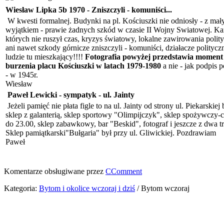
Wiesław Lipka 5b 1970
-
Zniszczyli - komuniści...
W kwesti formalnej. Budynki na pl. Kościuszki nie odniosły - z ma
wyjątkiem - prawie żadnych szkód w czasie II Wojny Swiatowej. K
których nie ruszył czas, kryzys światowy, lokalne zawirowania polit
ani nawet szkody górnicze zniszczyli - komuniści, działacze polityczn
ludzie tu mieszkający!!!!
Fotografia powyżej przedstawia moment
burzenia placu Kościuszki w latach 1979-1980
a nie - jak podpis 
- w 1945r.
Wiesław
Paweł Lewicki - sympatyk
-
ul. Jainty
Jeżeli pamięć nie płata figle to na ul. Jainty od strony ul. Piekarskiej 
sklep z galanterią, sklep sportowy "Olimpijczyk", sklep spożywczy-
do 23.00, sklep zabawkowy, bar "Beskid", fotograf i jeszcze z dwa tr
Sklep pamiątkarski"Bułgaria" był przy ul. Gliwickiej. Pozdrawiam
Paweł
Komentarze obsługiwane przez
CComment
Kategoria:
Bytom i okolice wczoraj i dziś
/
Bytom wczoraj
2026 Copyright Strona Absolwentów Energetyka i Elektronika w
Bytomiu