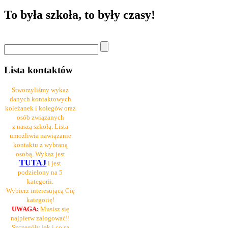
To była szkoła, to były czasy!
Lista kontaktów
Stworzyliśmy wykaz
danych kontaktowych
koleżanek i kolegów oraz
osób związanych
z naszą szkołą. Lista
umożliwia nawiązanie
kontaktu z wybraną
osobą. Wykaz jest
TUTAJ
i jest
podzielony na 5
kategorii.
Wybierz interesującą Cię
kategorię!
UWAGA:
Musisz się
najpierw zalogować!!
Szczegóły jak i co są