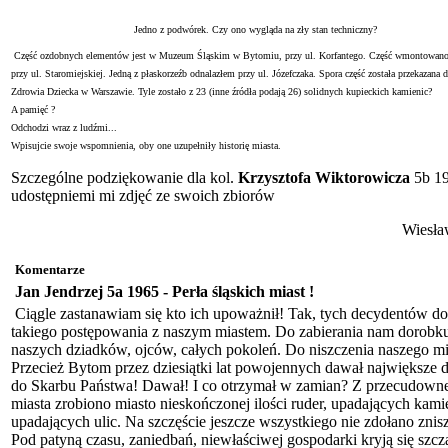
Jedno z podwórek. Czy ono wygląda na zły stan techniczny?
Część ozdobnych elementów jest w Muzeum Śląskim w Bytomiu, przy ul. Korfantego. Część wmontowan
przy ul. Staromiejskiej. Jedną z płaskorzeźb odnalazłem przy ul. Józefczaka. Spora część została przekazana
Zdrowia Dziecka w Warszawie. Tyle zostało z 23 (inne źródła podają 26) solidnych kupieckich kamienic?
A pamięć ?
Odchodzi wraz z ludźmi...
Wpisujcie swoje wspomnienia, oby one uzupełniły historię miasta.
Szczególne podziękowanie dla kol.
Krzysztofa Wiktorowicza
5b 19
udostępniemi mi zdjęć ze swoich zbiorów
Wiesła
Komentarze
Jan Jendrzej 5a 1965
-
Perła śląskich miast !
Ciągle zastanawiam się kto ich upoważnił! Tak, tych decydentów do
takiego postępowania z naszym miastem. Do zabierania nam dorobk
naszych dziadków, ojców, całych pokoleń. Do niszczenia naszego mi
Przecież Bytom przez dziesiątki lat powojennych dawał największe
do Skarbu Państwa! Dawał! I co otrzymał w zamian? Z przecudown
miasta zrobiono miasto nieskończonej ilości ruder, upadających kami
upadających ulic. Na szczęście jeszcze wszystkiego nie zdołano znis
Pod patyną czasu, zaniedbań, niewłaściwej gospodarki kryją się szcz