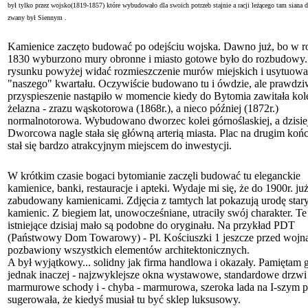
był tylko przez wojsko(1819-1857) które wybudowało dla swoich potrzeb stajnie a racji leżącego tam siana d
zwany był Siennym .
Kamienice zaczęto budować po odejściu wojska. Dawno już, bo w r
1830 wyburzono mury obronne i miasto gotowe było do rozbudowy
rysunku powyżej widać rozmieszczenie murów miejskich i usytuowa
"naszego" kwartału. Oczywiście budowano tu i ówdzie, ale prawdz
przyspieszenie nastąpiło w momencie kiedy do Bytomia zawitała kol
żelazna - zrazu wąskotorowa (1868r.), a nieco później (1872r.)
normalnotorowa. Wybudowano dworzec kolei górnoślaskiej, a dzisiej
Dworcowa nagle stała się główną arterią miasta. Plac na drugim końc
stał się bardzo atrakcyjnym miejscem do inwestycji.
W krótkim czasie bogaci bytomianie zaczęli budować tu eleganckie
kamienice, banki, restauracje i apteki. Wydaje mi się, że do 1900r. ju
zabudowany kamienicami. Zdjęcia z tamtych lat pokazują urodę star
kamienic. Z biegiem lat, unowocześniane, utraciły swój charakter. Te
istniejące dzisiaj mało są podobne do oryginału. Na przykład PDT
(Państwowy Dom Towarowy) - Pl. Kościuszki 1 jeszcze przed wojną
pozbawiony wszystkich elementów architektonicznych.
A był wyjątkowy... solidny jak firma handlowa i okazały. Pamiętam 
jednak inaczej - najzwyklejsze okna wystawowe, standardowe drzwi 
marmurowe schody i - chyba - marmurowa, szeroka lada na I-szym p
sugerowała, że kiedyś musiał tu być sklep luksusowy.