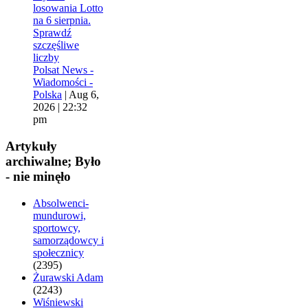
losowania Lotto
na 6 sierpnia.
Sprawdź
szczęśliwe
liczby
Polsat News -
Wiadomości -
Polska
|
Aug 6,
2026 | 22:32
pm
Artykuły
archiwalne; Było
- nie minęło
Absolwenci-
mundurowi,
sportowcy,
samorządowcy i
społecznicy
(2395)
Żurawski Adam
(2243)
Wiśniewski