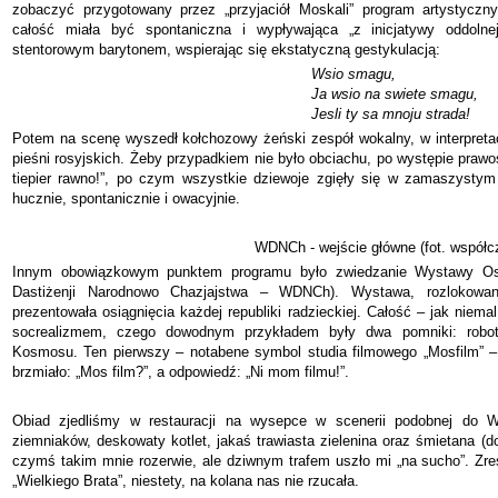
zobaczyć przygotowany przez „przyjaciół Moskali” program artystyczny
całość miała być spontaniczna i wypływająca „z inicjatywy oddolne
stentorowym barytonem, wspierając się ekstatyczną gestykulacją:
Wsio smagu,
Ja wsio na swiete smagu,
Jesli ty sa mnoju strada!
Potem na scenę wyszedł kołchozowy żeński zespół wokalny, w interpreta
pieśni rosyjskich. Żeby przypadkiem nie było obciachu, po występie praw
tiepier rawno!”, po czym wszystkie dziewoje zgięły się w zamaszystym 
hucznie, spontanicznie i owacyjnie.
WDNCh - wejście główne (fot. współc
Innym obowiązkowym punktem programu było zwiedzanie Wystawy Os
Dastiżenji Narodnowo Chazjajstwa – WDNCh). Wystawa, rozlokowa
prezentowała osiągnięcia każdej republiki radzieckiej. Całość – jak nie
socrealizmem, czego dowodnym przykładem były dwa pomniki: robo
Kosmosu. Ten pierwszy – notabene symbol studia filmowego „Mosfilm” – 
brzmiało: „Mos film?”, a odpowiedź: „Ni mom filmu!”.
Obiad zjedliśmy w restauracji na wysepce w scenerii podobnej do 
ziemniaków, deskowaty kotlet, jakaś trawiasta zielenina oraz śmietana (
czymś takim mnie rozerwie, ale dziwnym trafem uszło mi „na sucho”. Zre
„Wielkiego Brata”, niestety, na kolana nas nie rzucała.