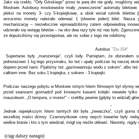
Jako się rzekło, "Orły Górskiego" przez te parę dni nie grały, mogliśmy 
Moskwie. Autobusy moskiewskie miały „nowoczesne” automaty biletowe. 
pleksi na monety 3- czy 5-kopiejkowe, a obok wisiał rulonik biletów 
wrzuceniu monety należało oderwać 1 (słownie jeden) bilet. Nasza
mechanizację – niezwłocznie wprowadziliśmy zatem odpowiednią innow
udzierało się wstęgę biletów – na oko dwa razy tyle niż nas było. Zgorszo
że dopuściliśmy się przestępstwa, ale nic sobie z tego nie robiliśmy.
Autobus
"Zis-154"
Supertanie były „marożenoje”, czyli lody. Pamiętam, że obżerałem s
jednorazowo 1 kg tego przysmaku, bo też i upały podczas tej naszej eksk
dopiero przed nami. Pijaliśmy też „gazirowannuju wodu z sokom”, albo też 
całkiem inne. Bez soku 1 kopiejka, z sokiem - 3 kopiejki.
Podczas naszego pobytu w Moskwie istnym hitem filmowym był słynny wes
przed seansami gromadził pod kinowymi kasami kolejki niewiele tylko
mauzoleum. „O tempora, o mores!” – rzekłby pewnie (gdyby to widział) główn
Jednak największym hitem tamtych dni była „żewaczka”, czyli guma do 
wszelkiej maści dżinsy. Czarnorynkowe ceny owych towarów były niebyw
wielkie branie i kto o tym wiedział, mógł się nieźle obłowić. Niestety, nigd
(ciąg dalszy nastąpi)