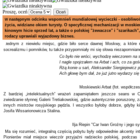
Proszę, oceń
następnym odcinku wspomnień mundialowej wycieczki - osobliwo
W
życia, widziane okiem turysty. O specyficznej mechanizacji w moski
kinowym hicie sprzed lat, a także o polskiej "żewaczce" i "szarikach",
rodacy uprawiali wyjazdowy biznes.
ednym z niewielu miejsc, gdzie biło serce dawnej Moskwy, a które m
J
socrealizmu i pomników, tu także przypomniały mi się słowa niezapomnian
Co było nie wróci, wychodzę wieczorem na 
I nagle spojrzałem na Arbat i ach, co za goś
Rżą konie u sań, Aleksander Siergiejewicz 
Ach głowę bym dał, że już jutro wydarzy si
Moskiewski Arbat (fot. współczes
Z bardziej „intelektualnych” wrażeń zapamiętałem jeszcze seans w 
zwiedzanie słynnej Galerii Tretiakowskiej, gdzie autentycznie poruszony, 
innych mistrzów rosyjskiego pędzla. I wszystko byłoby dobrze, gdyby kil
Josifa Wissarionowicza Stalina.
Ilja Riepin "Car Iwan Groźny i jego s
Ma się rozumieć, integralną częścią pobytu były odpowiednie akcenty in
Pionierów miał miejsce wieczór przyjaźni radziecko polskiej, podczas