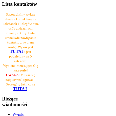
Lista kontaktów
Stworzyliśmy wykaz
danych kontaktowych
koleżanek i kolegów oraz
osób związanych
z naszą szkołą. Lista
umożliwia nawiązanie
kontaktu z wybraną
osobą. Wykaz jest
TUTAJ
i jest
podzielony na 5
kategorii.
Wybierz interesującą Cię
kategorię!
UWAGA:
Musisz się
najpierw zalogować!!
Szczegóły jak i co są
TUTAJ
Bieżące
wiadomości
Wyniki