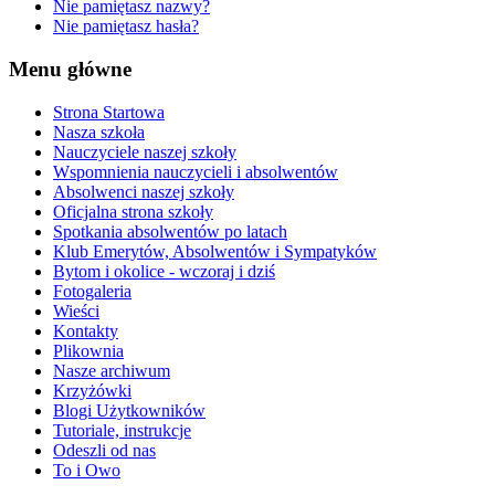
Nie pamiętasz nazwy?
Nie pamiętasz hasła?
Menu główne
Strona Startowa
Nasza szkoła
Nauczyciele naszej szkoły
Wspomnienia nauczycieli i absolwentów
Absolwenci naszej szkoły
Oficjalna strona szkoły
Spotkania absolwentów po latach
Klub Emerytów, Absolwentów i Sympatyków
Bytom i okolice - wczoraj i dziś
Fotogaleria
Wieści
Kontakty
Plikownia
Nasze archiwum
Krzyżówki
Blogi Użytkowników
Tutoriale, instrukcje
Odeszli od nas
To i Owo