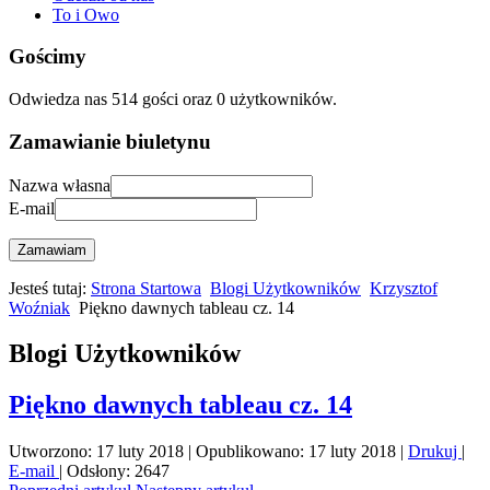
To i Owo
Gościmy
Odwiedza nas 514 gości oraz 0 użytkowników.
Zamawianie biuletynu
Nazwa własna
E-mail
Zamawiam
Jesteś tutaj:
Strona Startowa
Blogi Użytkowników
Krzysztof
Woźniak
Piękno dawnych tableau cz. 14
Blogi Użytkowników
Piękno dawnych tableau cz. 14
Utworzono: 17 luty 2018
|
Opublikowano: 17 luty 2018
|
Drukuj
|
E-mail
|
Odsłony: 2647