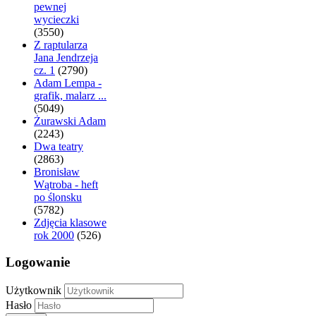
pewnej
wycieczki
(3550)
Z raptularza
Jana Jendrzeja
cz. 1
(2790)
Adam Lempa -
grafik, malarz ...
(5049)
Żurawski Adam
(2243)
Dwa teatry
(2863)
Bronisław
Wątroba - heft
po ślonsku
(5782)
Zdjęcia klasowe
rok 2000
(526)
Logowanie
Użytkownik
Hasło