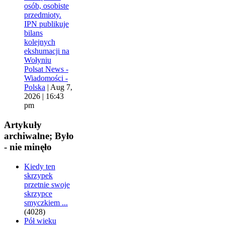
osób, osobiste
przedmioty.
IPN publikuje
bilans
kolejnych
ekshumacji na
Wołyniu
Polsat News -
Wiadomości -
Polska
|
Aug 7,
2026 | 16:43
pm
Artykuły
archiwalne; Było
- nie minęło
Kiedy ten
skrzypek
przetnie swoje
skrzypce
smyczkiem ...
(4028)
Pół wieku