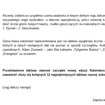
Akcenty zdobnicze uzupełnia czarna arabeska w lewym dolnym rogu dokum
nazywanego ongiś wydziałem, a obecnie specjalnością, prócz żelaznej k
dość liczne grono nowych twarzy, rzadko goszczących na maturalnych wiz
J. Dymek i J. Steczkowski.
Sama klasa natomiast reprezentowana jest na tableau wyjątkowo licznie –
których w latach następnych dali się poznać w sposób szczególny: And
zawodowych, Adam Żurawski – jako filar kabaretu „Tyligentne Batiary” i 
„Energetyk” za oceanem.
Przedstawione tableau stanowi zaczątek nowej edycji Kalendarz
zawartość złoży się kolejnych 12 najpiękniejszych tableau naszej szk
(ciąg dalszy nastąpi)
Zaprasza