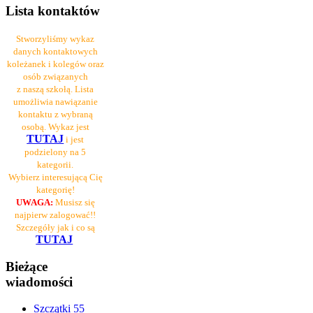
Lista kontaktów
Stworzyliśmy wykaz
danych kontaktowych
koleżanek i kolegów oraz
osób związanych
z naszą szkołą. Lista
umożliwia nawiązanie
kontaktu z wybraną
osobą. Wykaz jest
TUTAJ
i jest
podzielony na 5
kategorii.
Wybierz interesującą Cię
kategorię!
UWAGA:
Musisz się
najpierw zalogować!!
Szczegóły jak i co są
TUTAJ
Bieżące
wiadomości
Szczątki 55