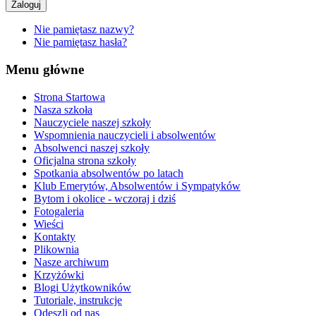
Zaloguj
Nie pamiętasz nazwy?
Nie pamiętasz hasła?
Menu główne
Strona Startowa
Nasza szkoła
Nauczyciele naszej szkoły
Wspomnienia nauczycieli i absolwentów
Absolwenci naszej szkoły
Oficjalna strona szkoły
Spotkania absolwentów po latach
Klub Emerytów, Absolwentów i Sympatyków
Bytom i okolice - wczoraj i dziś
Fotogaleria
Wieści
Kontakty
Plikownia
Nasze archiwum
Krzyżówki
Blogi Użytkowników
Tutoriale, instrukcje
Odeszli od nas