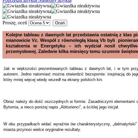
Poprzedni artykuł
Następny artykuł
Proszę, oceń
Kolejne tableau z dawnych lat przedstawia ostatnią z klas pi
mianowicie Vc. Wespół z równoległą klasą Vb byli pionier
kształcenia w Energetyku – ich wydział nosił chwytliw
przemysłowej. Zaledwie kilka miesięcy temu szumnie świętowa
Jak w większości prezentowanych tableau z dawnych lat, i w tym przy
autorem. Jedno natomiast można stwierdzić bezspornie: inspiracją do jeg
który mniej więcej wtedy wszedł na ekrany polskich kin.
Obraz należy do dość oszczędnych w formie. Zasadniczymi elementami de
Bytomia, a nieco poniżej napis „Abiturienci”, a ściślej jego inicjał.
W obu przypadkach widać wyraźnie ów charakterystyczny, „dalmatyński” 
miasta przynosi wielce oryginalne rezultaty.