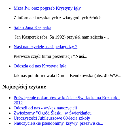
Msza św. oraz pogrzeb Krystyny Igły
Z informacji uzyskanych z wiarygodnych źródeł...
Safari Jana Kasperka
Jan Kasperek (abs. 5a 1992) przysłał nam zdjęcia -...
Nasi nauczyciele, nasi pedagodzy 2
Pierwsza część filmu-prezentacji
"Nasi
...
Odeszła od nas Krystyna Igła
Jak nas poinformowała Dorota Bendkowska (abs. 4b WW...
Najczęściej czytane
Poświęcenie pokarmów w kościele Św. Jacka na Rozbarku
2012
Odeszli od nas - wykaz nauczycieli
Zwiedzamy "Ogród Śląski" w Świerklańcu
Uroczystości Jubileuszowe 60-lecia szkoły
Nauczycielskie pseudonimy, ksywy, przezwiska...