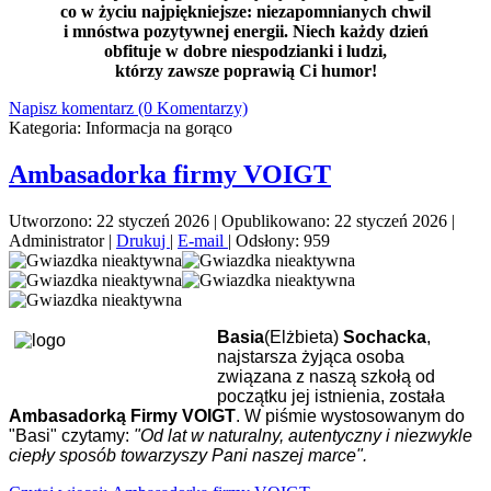
co w życiu najpiękniejsze: niezapomnianych chwil
i mnóstwa pozytywnej energii. Niech każdy dzień
obfituje w dobre niespodzianki i ludzi,
którzy zawsze poprawią Ci humor!
Napisz komentarz (0 Komentarzy)
Kategoria:
Informacja na gorąco
Ambasadorka firmy VOIGT
Utworzono: 22 styczeń 2026
|
Opublikowano: 22 styczeń 2026
|
Administrator
|
Drukuj
|
E-mail
|
Odsłony: 959
Basia
(Elżbieta)
Sochacka
,
najstarsza żyjąca osoba
związana z naszą szkołą od
początku jej istnienia, została
Ambasadorką Firmy VOIGT
. W piśmie wystosowanym do
"Basi" czytamy:
"Od lat w naturalny, autentyczny i niezwykle
ciepły sposób towarzyszy Pani naszej marce".