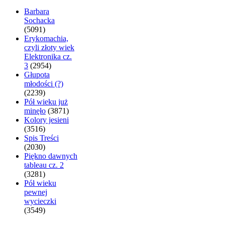
Barbara
Sochacka
(5091)
Erykomachia,
czyli złoty wiek
Elektronika cz.
3
(2954)
Głupota
młodości (?)
(2239)
Pół wieku już
minęło
(3871)
Kolory jesieni
(3516)
Spis Treści
(2030)
Piękno dawnych
tableau cz. 2
(3281)
Pół wieku
pewnej
wycieczki
(3549)