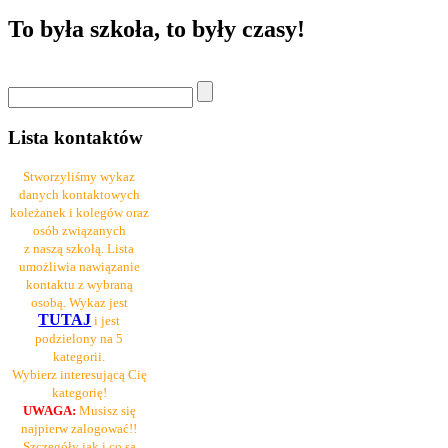
To była szkoła, to były czasy!
Lista kontaktów
Stworzyliśmy wykaz
danych kontaktowych
koleżanek i kolegów oraz
osób związanych
z naszą szkołą. Lista
umożliwia nawiązanie
kontaktu z wybraną
osobą. Wykaz jest
TUTAJ
i jest
podzielony na 5
kategorii.
Wybierz interesującą Cię
kategorię!
UWAGA:
Musisz się
najpierw zalogować!!
Szczegóły jak i co są