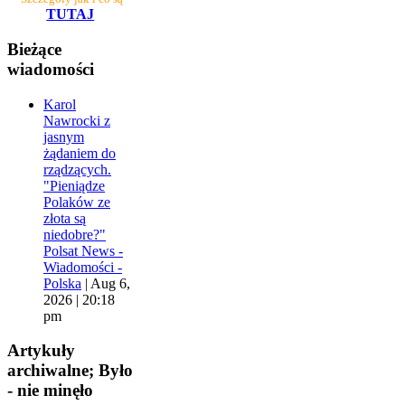
TUTAJ
Bieżące
wiadomości
Karol
Nawrocki z
jasnym
żądaniem do
rządzących.
"Pieniądze
Polaków ze
złota są
niedobre?"
Polsat News -
Wiadomości -
Polska
|
Aug 6,
2026 | 20:18
pm
Artykuły
archiwalne; Było
- nie minęło