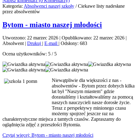
Napisz komentarz (0 Komentarzy)
Kategoria:
Absolwenci naszej szkoły
/
Ciekawe listy nadesłane
przez absolwentów
Bytom - miasto naszej młodości
Utworzono: 22 marzec 2026
|
Opublikowano: 22 marzec 2026
|
Absolwent
|
Drukuj
|
E-mail
|
Odsłony: 683
Ocena użytkowników:
5
/
5
Niewątpliwie dla większości z nas -
absolwentów - Bytom przez dobrych kilka
lat był "Naszym miastem" gdzie
dorastaliśmy i kształtowaliśmy za pomocą
naszych nauczycieli nasze dorosłe życie.
Teraz z perspektywy minionego czasu
możemy spojrzeć jeszcze raz na
charakterystyczne miejsca z tamtych czasów. Zapraszamy do
oglądnięcia zdjęć z przeszłości Bytomia.
Czytaj więcej: Bytom - miasto naszej młodości