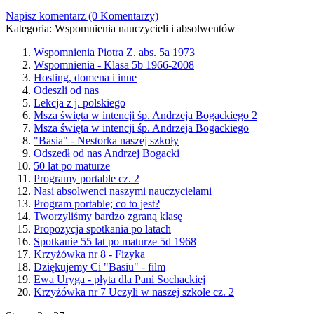
Napisz komentarz (0 Komentarzy)
Kategoria:
Wspomnienia nauczycieli i absolwentów
Wspomnienia Piotra Z. abs. 5a 1973
Wspomnienia - Klasa 5b 1966-2008
Hosting, domena i inne
Odeszli od nas
Lekcja z j. polskiego
Msza święta w intencji śp. Andrzeja Bogackiego 2
Msza święta w intencji śp. Andrzeja Bogackiego
"Basia" - Nestorka naszej szkoły
Odszedł od nas Andrzej Bogacki
50 lat po maturze
Programy portable cz. 2
Nasi absolwenci naszymi nauczycielami
Program portable; co to jest?
Tworzyliśmy bardzo zgraną klasę
Propozycja spotkania po latach
Spotkanie 55 lat po maturze 5d 1968
Krzyżówka nr 8 - Fizyka
Dziękujemy Ci "Basiu" - film
Ewa Uryga - płyta dla Pani Sochackiej
Krzyżówka nr 7 Uczyli w naszej szkole cz. 2