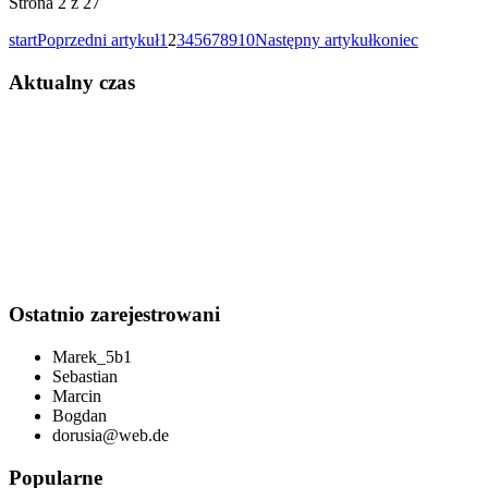
Strona 2 z 27
start
Poprzedni artykuł
1
2
3
4
5
6
7
8
9
10
Następny artykuł
koniec
Aktualny czas
Ostatnio zarejestrowani
Marek_5b1
Sebastian
Marcin
Bogdan
dorusia@web.de
Popularne