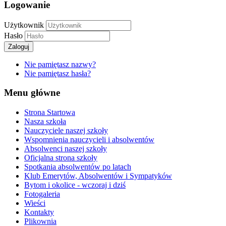
Logowanie
Użytkownik
Hasło
Zaloguj
Nie pamiętasz nazwy?
Nie pamiętasz hasła?
Menu główne
Strona Startowa
Nasza szkoła
Nauczyciele naszej szkoły
Wspomnienia nauczycieli i absolwentów
Absolwenci naszej szkoły
Oficjalna strona szkoły
Spotkania absolwentów po latach
Klub Emerytów, Absolwentów i Sympatyków
Bytom i okolice - wczoraj i dziś
Fotogaleria
Wieści
Kontakty
Plikownia