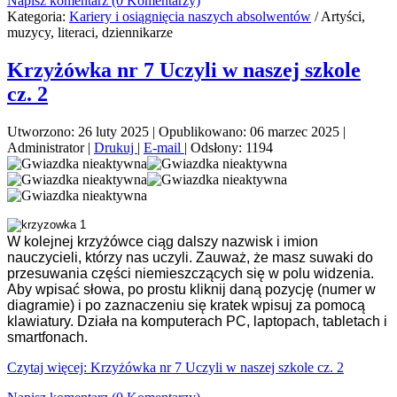
Napisz komentarz (0 Komentarzy)
Kategoria:
Kariery i osiągnięcia naszych absolwentów
/
Artyści,
muzycy, literaci, dziennikarze
Krzyżówka nr 7 Uczyli w naszej szkole
cz. 2
Utworzono: 26 luty 2025
|
Opublikowano: 06 marzec 2025
|
Administrator
|
Drukuj
|
E-mail
|
Odsłony: 1194
W kolejnej krzyżówce ciąg dalszy nazwisk i imion
nauczycieli, którzy nas uczyli. Zauważ, że masz suwaki do
przesuwania części niemieszczących się w polu widzenia.
Aby wpisać słowa, po prostu kliknij daną pozycję (numer w
diagramie) i po zaznaczeniu się kratek wpisuj za pomocą
klawiatury. Działa na komputerach PC, laptopach, tabletach i
smartfonach.
Czytaj więcej: Krzyżówka nr 7 Uczyli w naszej szkole cz. 2