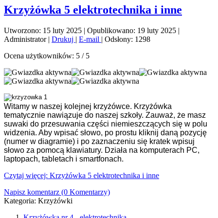
Krzyżówka 5 elektrotechnika i inne
Utworzono: 15 luty 2025
|
Opublikowano: 19 luty 2025
|
Administrator
|
Drukuj
|
E-mail
|
Odsłony: 1298
Ocena użytkowników:
5
/
5
Witamy w naszej kolejnej krzyżówce. Krzyżówka
tematycznie nawiązuje do naszej szkoły. Zauważ, że masz
suwaki do przesuwania części niemieszczących się w polu
widzenia. Aby wpisać słowo, po prostu kliknij daną pozycję
(numer w diagramie) i po zaznaczeniu się kratek wpisuj
słowo za pomocą klawiatury. Działa na komputerach PC,
laptopach, tabletach i smartfonach.
Czytaj więcej: Krzyżówka 5 elektrotechnika i inne
Napisz komentarz (0 Komentarzy)
Kategoria:
Krzyżówki
Krzyżówka nr 4 - elektrotechnika