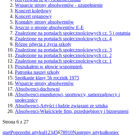
Wsparcie strony absolwentów - uzupełnienie
Koncert kolędowy
Koncert organowy
Kontakty strony absolwentów
Jeszcze o stronie absolwentów E-E
Znalezione na portalach społecznościowych cz. 5 i ostatnia
Znalezione na portalach społecznościowych cz. 4
Różne zdjęcia z życia szkoły
Znalezione na portalach społecznościowych cz. 3
Znalezione na portalach społecznościowych cz. 2
Znalezione na portalach społecznościowych cz. 1
Poszukałem w głowie wspomnień,
Patronka naszej szkoły
Spotkanie klasy 5b rocznik 1975
Wsparcie strony absolwentów
Absolwenci-duchowni
Absolwenci-mundurowi, sportowcy, samorządowcy i
społecznicy
Absolwenci-Artyści i ludzie związani ze sztuką
Absolwenci-Właściciele firm, przedsiębiorcy i biznesmeni
Strona 6 z 27
start
Poprzedni artykuł
1
2
3
4
5
6
7
8
9
10
Następny artykuł
koniec