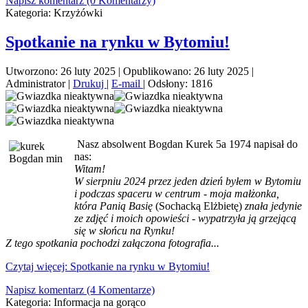
Napisz komentarz (0 Komentarzy)
Kategoria:
Krzyżówki
Spotkanie na rynku w Bytomiu!
Utworzono: 26 luty 2025
|
Opublikowano: 26 luty 2025
|
Administrator
|
Drukuj
|
E-mail
|
Odsłony: 1816
Nasz absolwent Bogdan Kurek 5a 1974 napisał do
nas:
Witam!
W sierpniu 2024 przez jeden dzień byłem w Bytomiu
i podczas spaceru w centrum - moja małżonka,
która Panią Basię
(Sochacką Elżbietę)
znała jedynie
ze zdjęć i moich opowieści - wypatrzyła ją grzejącą
się w słońcu na Rynku!
Z tego spotkania pochodzi załączona fotografia...
Czytaj więcej: Spotkanie na rynku w Bytomiu!
Napisz komentarz (4 Komentarze)
Kategoria:
Informacja na gorąco