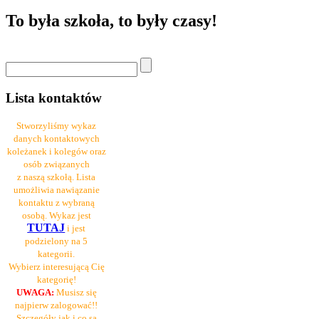
To była szkoła, to były czasy!
Lista kontaktów
Stworzyliśmy wykaz
danych kontaktowych
koleżanek i kolegów oraz
osób związanych
z naszą szkołą. Lista
umożliwia nawiązanie
kontaktu z wybraną
osobą. Wykaz jest
TUTAJ
i jest
podzielony na 5
kategorii.
Wybierz interesującą Cię
kategorię!
UWAGA:
Musisz się
najpierw zalogować!!
Szczegóły jak i co są