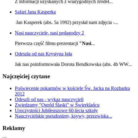
Z informacji uzyskanych z wiarygodnych źródeł...
Safari Jana Kasperka
Jan Kasperek (abs. 5a 1992) przysłał nam zdjęcia -...
Nasi nauczyciele, nasi pedagodzy 2
Pierwsza część filmu-prezentacji
"Nasi
...
Odeszła od nas Krystyna Igła
Jak nas poinformowała Dorota Bendkowska (abs. 4b WW...
Najczęściej czytane
Poświęcenie pokarmów w kościele Św. Jacka na Rozbarku
2012
Odeszli od nas - wykaz nauczycieli
Zwiedzamy "Ogród Śląski" w Świerklańcu
Uroczystości Jubileuszowe 60-lecia szkoły
Nauczycielskie pseudonimy, ksywy, przezwiska...
Reklamy