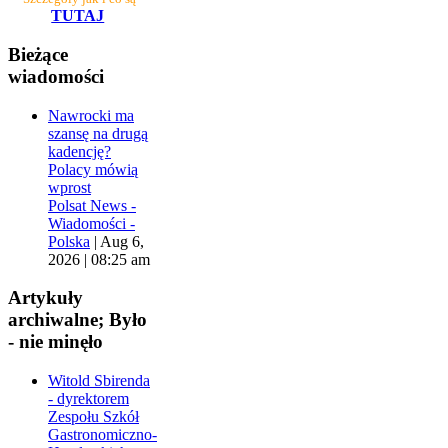
TUTAJ
Bieżące
wiadomości
Nawrocki ma
szansę na drugą
kadencję?
Polacy mówią
wprost
Polsat News -
Wiadomości -
Polska
|
Aug 6,
2026 | 08:25 am
Artykuły
archiwalne; Było
- nie minęło
Witold Sbirenda
- dyrektorem
Zespołu Szkół
Gastronomiczno-