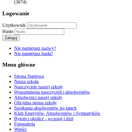
(3074)
Logowanie
Użytkownik
Hasło
Zaloguj
Nie pamiętasz nazwy?
Nie pamiętasz hasła?
Menu główne
Strona Startowa
Nasza szkoła
Nauczyciele naszej szkoły
Wspomnienia nauczycieli i absolwentów
Absolwenci naszej szkoły
Oficjalna strona szkoły
Spotkania absolwentów po latach
Klub Emerytów, Absolwentów i Sympatyków
Bytom i okolice - wczoraj i dziś
Fotogaleria
Wieści