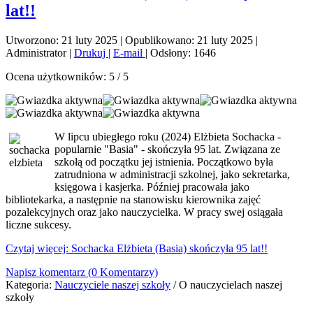
lat!!
Utworzono: 21 luty 2025
|
Opublikowano: 21 luty 2025
|
Administrator
|
Drukuj
|
E-mail
|
Odsłony: 1646
Ocena użytkowników:
5
/
5
W lipcu ubiegłego roku (2024) Elżbieta Sochacka -
popularnie "Basia" - skończyła 95 lat. Związana ze
szkołą od początku jej istnienia. Początkowo była
zatrudniona w administracji szkolnej, jako sekretarka,
księgowa i kasjerka. Później pracowała jako
bibliotekarka, a następnie na stanowisku kierownika zajęć
pozalekcyjnych oraz jako nauczycielka. W pracy swej osiągała
liczne sukcesy.
Czytaj więcej: Sochacka Elżbieta (Basia) skończyła 95 lat!!
Napisz komentarz (0 Komentarzy)
Kategoria:
Nauczyciele naszej szkoły
/
O nauczycielach naszej
szkoły