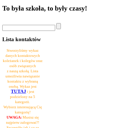
To była szkoła, to były czasy!
Lista kontaktów
Stworzyliśmy wykaz
danych kontaktowych
koleżanek i kolegów oraz
osób związanych
z naszą szkołą. Lista
umożliwia nawiązanie
kontaktu z wybraną
osobą. Wykaz jest
TUTAJ
i jest
podzielony na 5
kategorii.
Wybierz interesującą Cię
kategorię!
UWAGA:
Musisz się
najpierw zalogować!!
Szczegóły jak i co są