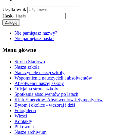
Użytkownik
Hasło
Zaloguj
Nie pamiętasz nazwy?
Nie pamiętasz hasła?
Menu główne
Strona Startowa
Nasza szkoła
Nauczyciele naszej szkoły
Wspomnienia nauczycieli i absolwentów
Absolwenci naszej szkoły
Oficjalna strona szkoły
Spotkania absolwentów po latach
Klub Emerytów, Absolwentów i Sympatyków
Bytom i okolice - wczoraj i dziś
Fotogaleria
Wieści
Kontakty
Plikownia
Nasze archiwum