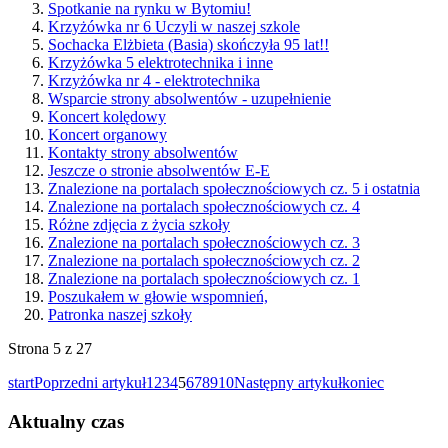
Spotkanie na rynku w Bytomiu!
Krzyżówka nr 6 Uczyli w naszej szkole
Sochacka Elżbieta (Basia) skończyła 95 lat!!
Krzyżówka 5 elektrotechnika i inne
Krzyżówka nr 4 - elektrotechnika
Wsparcie strony absolwentów - uzupełnienie
Koncert kolędowy
Koncert organowy
Kontakty strony absolwentów
Jeszcze o stronie absolwentów E-E
Znalezione na portalach społecznościowych cz. 5 i ostatnia
Znalezione na portalach społecznościowych cz. 4
Różne zdjęcia z życia szkoły
Znalezione na portalach społecznościowych cz. 3
Znalezione na portalach społecznościowych cz. 2
Znalezione na portalach społecznościowych cz. 1
Poszukałem w głowie wspomnień,
Patronka naszej szkoły
Strona 5 z 27
start
Poprzedni artykuł
1
2
3
4
5
6
7
8
9
10
Następny artykuł
koniec
Aktualny czas