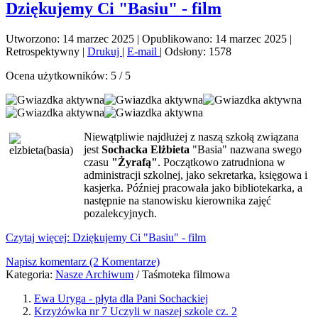
Dziękujemy Ci "Basiu" - film
Utworzono: 14 marzec 2025
|
Opublikowano: 14 marzec 2025
|
Retrospektywny
|
Drukuj
|
E-mail
|
Odsłony: 1578
Ocena użytkowników:
5
/
5
Niewątpliwie najdłużej z naszą szkołą związana
jest
Sochacka Elżbieta
"Basia" nazwana swego
czasu
"Żyrafą"
. Początkowo zatrudniona w
administracji szkolnej, jako sekretarka, księgowa i
kasjerka. Później pracowała jako bibliotekarka, a
następnie na stanowisku kierownika zajęć
pozalekcyjnych.
Czytaj więcej: Dziękujemy Ci "Basiu" - film
Napisz komentarz (2 Komentarze)
Kategoria:
Nasze Archiwum
/
Taśmoteka filmowa
Ewa Uryga - płyta dla Pani Sochackiej
Krzyżówka nr 7 Uczyli w naszej szkole cz. 2