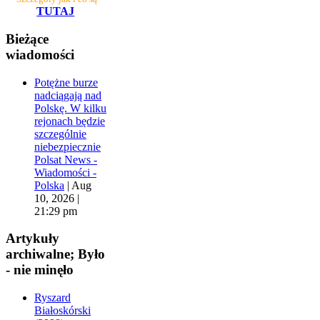
TUTAJ
Bieżące
wiadomości
Potężne burze
nadciągają nad
Polskę. W kilku
rejonach będzie
szczególnie
niebezpiecznie
Polsat News -
Wiadomości -
Polska
|
Aug
10, 2026 |
21:29 pm
Artykuły
archiwalne; Było
- nie minęło
Ryszard
Białoskórski