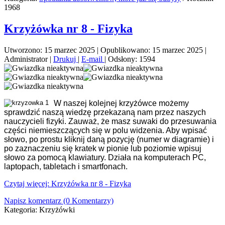
1968
Krzyżówka nr 8 - Fizyka
Utworzono: 15 marzec 2025
|
Opublikowano: 15 marzec 2025
|
Administrator
|
Drukuj
|
E-mail
|
Odsłony: 1594
W naszej kolejnej krzyżówce możemy
sprawdzić naszą wiedzę przekazaną nam przez naszych
nauczycieli fizyki. Zauważ, że masz suwaki do przesuwania
części niemieszczących się w polu widzenia. Aby wpisać
słowo, po prostu kliknij daną pozycję (numer w diagramie) i
po zaznaczeniu się kratek w pionie lub poziomie wpisuj
słowo za pomocą klawiatury. Działa na komputerach PC,
laptopach, tabletach i smartfonach.
Czytaj więcej: Krzyżówka nr 8 - Fizyka
Napisz komentarz (0 Komentarzy)
Kategoria:
Krzyżówki