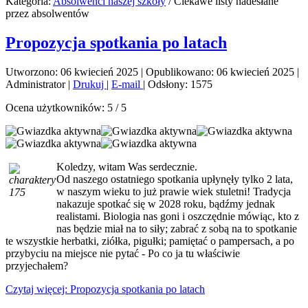
Kategoria:
Absolwenci naszej szkoły
/
Ciekawe listy nadesłane
przez absolwentów
Propozycja spotkania po latach
Utworzono: 06 kwiecień 2025
|
Opublikowano: 06 kwiecień 2025
|
Administrator
|
Drukuj
|
E-mail
|
Odsłony: 1575
Ocena użytkowników:
5
/
5
Koledzy, witam Was serdecznie.
Od naszego ostatniego spotkania upłynęły tylko 2 lata,
w naszym wieku to już prawie wiek stuletni! Tradycja
nakazuje spotkać się w 2028 roku, bądźmy jednak
realistami. Biologia nas goni i oszczędnie mówiąc, kto z
nas będzie miał na to siły; zabrać z sobą na to spotkanie
te wszystkie herbatki, ziółka, pigułki; pamiętać o pampersach, a po
przybyciu na miejsce nie pytać - Po co ja tu właściwie
przyjechałem?
Czytaj więcej: Propozycja spotkania po latach