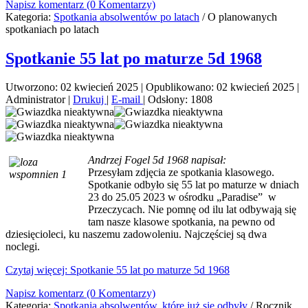
Napisz komentarz (0 Komentarzy)
Kategoria:
Spotkania absolwentów po latach
/
O planowanych
spotkaniach po latach
Spotkanie 55 lat po maturze 5d 1968
Utworzono: 02 kwiecień 2025
|
Opublikowano: 02 kwiecień 2025
|
Administrator
|
Drukuj
|
E-mail
|
Odsłony: 1808
Andrzej Fogel 5d 1968 napisał:
Przesyłam zdjęcia ze
spotkania
klasowego.
Spotkanie odbyło się 55 lat po maturze w dniach
23 do 25.05 2023 w ośrodku „Paradise” w
Przeczycach. Nie pomnę od ilu lat odbywają się
tam nasze klasowe spotkania, na pewno od
dziesięcioleci, ku naszemu zadowoleniu. Najczęściej są dwa
noclegi.
Czytaj więcej: Spotkanie 55 lat po maturze 5d 1968
Napisz komentarz (0 Komentarzy)
Kategoria:
Spotkania absolwentów, które już się odbyły
/
Rocznik