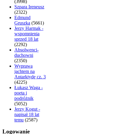
(3998)
Szpara Ireneusz
(2322)
Edmund
Gruszka
(5661)
Jerzy Harmak -
wspomnienia
sprzed 18 lat
(2292)
Absolwenci-
duchowni
(2350)
Wyprawa
jachtem na
Antarktydę cz. 3
(4225)
Łukasz Waga -
poeta i
podróżnik
(5052)
Jerzy Kogut -
napisał 18 lat
temu
(2587)
Logowanie